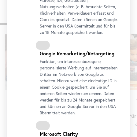
Adresse, IDs, Gerätedaten,
Nutzungsverhalten (z. B. besuchte Seiten,
Klickverhalten, Verweildauer) erfasst und
Cookies gesetzt. Daten können an Google-
Programm
Server in den USA übermittelt und für bis
zu 18 Monate gespeichert werden.
Karusell
überspringen
Google Remarketing/Retargeting
Funktion, um interessenbezogene,
personalisierte Werbung auf Internetseiten
Dritter im Netzwerk von Google zu
schalten. Hierzu wird eine eindeutige ID in
einem Cookie gespeichert, um Sie auf
anderen Seiten wiederzuerkennen. Daten
werden für bis zu 24 Monate gespeichert
Führung
•
Unteres Belvedere
und können an Google-Server in den USA
Erna Rosenstein
übermittelt werden.
Mit Baby im Museum: Erna
Für
Rosenstein
6
6. August 2026 10:30 - 11:30
Microsoft Clarity