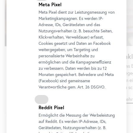
Meta Pixel
Meta Pixel dient zur Leistungsmessung von
Marketingkampagnen. Es werden IP-
Adresse, IDs, Gerätedaten und das
Nutzungsverhalten (z. B. besuchte Seiten,
Klickverhalten, Verweildauer) erfasst,
Cookies gesetzt und Daten an
Facebook
weitergegeben, um Targeting und
Ink
Gruppen
personalisierte Werbeinhalte zu
ermöglichen und die Kampagneneffizienz
Das B
Sie planen einen individuellen Museumsbesuch
zu verbessern. Daten werden bis zu 12
Begeg
mit einer Gruppe – wählen Sie aus dem Angebot
Monaten gespeichert. Belvedere und Meta
um ei
und senden Sie uns Ihre Terminanfrage.
(
Facebook
) sind gemeinsame
Verantwortliche gem.
Art
. 26 DSGVO.
zu sc
Mehr dazu
Mehr
Reddit Pixel
Ermöglicht die Messung der Werbeleistung
auf Reddit. Es werden IP-Adresse, IDs,
Gerätedaten, Nutzungsverhalten (z. B.
1/8