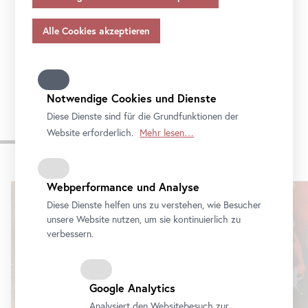
Sie mit der Reihe
Community
Outreach
die
Angemessenheitsbeschlusses gem.
Art
. 45 Abs 3 DSGVO
und ohne geeignete Garantien gem.
Art
. 46 DSGVO
Nachbarschaft und werden Sie Teil des
Public
übermitteln, so gilt Ihre Einwilligung auch hierfür.
Program
. Schauen Sie vorbei!
Bitte beachten Sie, dass Ihnen womöglich nicht alle
Funktionen unseres
Online
-Angebots zur Verfügung
stehen, wenn Sie nicht alle Zwecke zulassen. Weitere
Notwendige Cookies und Dienste
Informationen zum Datenschutz, Ihren Rechten und
Diese Dienste sind für die Grundfunktionen der
Kontaktdaten des Verantwortlichen und der
Website erforderlich.
Mehr lesen…
Aktuelle Ausstellungen
Datenschutzbeauftragten finden Sie in unserer
Datenschutz
.
Webperformance und Analyse
Karusell
überspringen
Diese Dienste helfen uns zu verstehen, wie Besucher
unsere Website nutzen, um sie kontinuierlich zu
verbessern.
Google Analytics
Analysiert den Websitebesuch zur