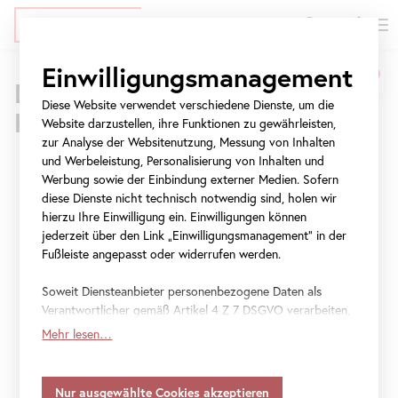
EN
Tickets
Direkt
Zur
Zur
Einwilligungsmanagement
Belvedere
zum
Meta-
Navigation
Drei Standorte – 800 Jahre
Inhalt
Navigation
springen
Diese Website verwendet verschiedene Dienste, um die
Museum
Kunstgeschichte
springen
Website darzustellen, ihre Funktionen zu gewährleisten,
Wien
Oberes Belvedere
Unteres Belvedere
Belvedere 21
zur Analyse der Websitenutzung, Messung von Inhalten
Es gibt immer gute Gründe, das
Belvedere
neu
und Werbeleistung, Personalisierung von Inhalten und
|
Werbung sowie der Einbindung externer Medien. Sofern
zu entdecken. Neben der
diese Dienste nicht technisch notwendig sind, holen wir
Heute 9 bis 19 Uhr
Heute 10 bis 18 Uhr
Heute 11 bis 21 Uhr
Besuch planen
Besuch planen
Besuch planen
Österreichische
berühmten
Sammlung
mit dem
Kuss
von
hierzu Ihre Einwilligung ein. Einwilligungen können
jederzeit über den Link „Einwilligungsmanagement“ in der
Gustav Klimt erwarten Sie
Galerie
Fußleiste angepasst oder widerrufen werden.
Sonderausstellungen an allen drei
Standorten
.
Belvedere
Erleben Sie ein vielseitiges
Programm
und
Soweit Diensteanbieter personenbezogene Daten als
Verantwortlicher gemäß Artikel 4 Z 7 DSGVO verarbeiten,
einen anregenden Austausch bei Führungen,
gilt Ihre Einwilligung auch für die Weitergabe an den
Mehr lesen…
Workshops und inklusiven Angeboten sowie
Diensteanbieter zu eigenen Zwecken. Soweit Ihre
getroffenen Einstellungen auch Anbieter umfassen, die
bei Veranstaltungen im
Blickle Kino
. Erkunden
Daten in Staaten ohne Vorliegen eines