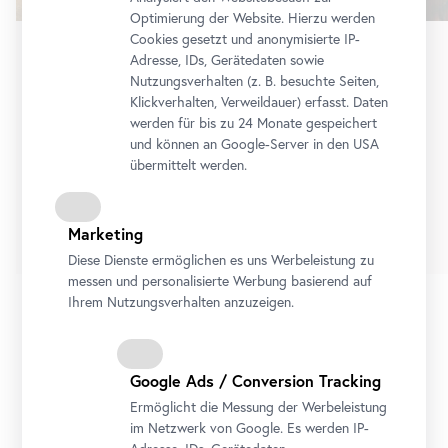
Optimierung der Website. Hierzu werden
Cookies gesetzt und anonymisierte IP-
Adresse, IDs, Gerätedaten sowie
Dauerausstellung
•
Oberes Belvedere
Nutzungsverhalten (z. B. besuchte Seiten,
Schau!
Klickverhalten, Verweildauer) erfasst. Daten
Die Sammlung Belvedere von Cranach bis
werden für bis zu 24 Monate gespeichert
und können an Google-Server in den USA
Lassnig
übermittelt werden.
Dauerausstellung
Tickets
Marketing
Diese Dienste ermöglichen es uns Werbeleistung zu
messen und personalisierte Werbung basierend auf
Ihrem Nutzungsverhalten anzuzeigen.
1/8
Google Ads / Conversion Tracking
Ermöglicht die Messung der Werbeleistung
Alle Ausstellungen
Ausstellungsvorschau
im Netzwerk von Google. Es werden IP-