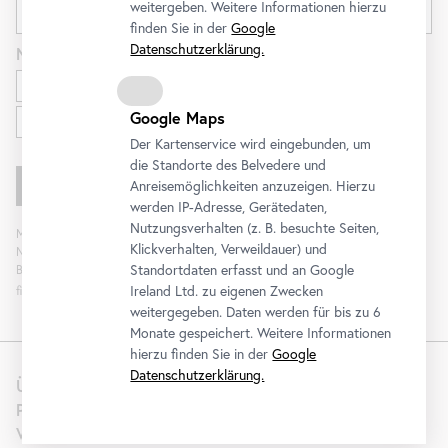
weitergeben. Weitere Informationen hierzu
finden Sie in der
Google
Datenschutzerklärung.
Newsletter
für
Ausstellungen und Programm
Google Maps
Familien
Der Kartenservice wird eingebunden, um
die Standorte des Belvedere und
Anreisemöglichkeiten anzuzeigen. Hierzu
werden IP-Adresse, Gerätedaten,
Nutzungsverhalten (z. B. besuchte Seiten,
Mit „Registrieren“ stimmen Sie der Verarbeitung Ihrer Daten sowie Analyse der
Klickverhalten, Verweildauer) und
Newsletterinteraktion zum Zweck der Newsletterzusendung durch das
Standortdaten erfasst und an Google
Belvedere zu. Die Einwilligung kann widerrufen werden. Weitere Informationen
Ireland Ltd. zu eigenen Zwecken
finden Sie
hier
.
weitergegeben. Daten werden für bis zu 6
Monate gespeichert. Weitere Informationen
hierzu finden Sie in der
Google
Datenschutzerklärung.
Über uns
Presse
Vermietung