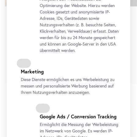
Optimierung der Website. Hierzu werden
Cookies gesetzt und anonymisierte IP-
Adresse, IDs, Gerätedaten sowie
Dauerausstellung
•
Oberes Belvedere
Nutzungsverhalten (z. B. besuchte Seiten,
Schau!
Klickverhalten, Verweildauer) erfasst. Daten
Die Sammlung Belvedere von Cranach bis
werden für bis zu 24 Monate gespeichert
und können an Google-Server in den USA
Lassnig
übermittelt werden.
Dauerausstellung
Tickets
Marketing
Diese Dienste ermöglichen es uns Werbeleistung zu
messen und personalisierte Werbung basierend auf
Ihrem Nutzungsverhalten anzuzeigen.
1/8
Google Ads / Conversion Tracking
Ermöglicht die Messung der Werbeleistung
Alle Ausstellungen
Ausstellungsvorschau
im Netzwerk von Google. Es werden IP-