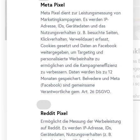
Meta Pixel
Meta Pixel dient zur Leistungsmessung von
Marketingkampagnen. Es werden IP-
Adresse, IDs, Gerätedaten und das
Nutzungsverhalten (z. B. besuchte Seiten,
Klickverhalten, Verweildauer) erfasst,
Cookies gesetzt und Daten an
Facebook
Ink
Gruppen
weitergegeben, um Targeting und
personalisierte Werbeinhalte zu
Das B
Sie planen einen individuellen Museumsbesuch
ermöglichen und die Kampagneneffizienz
Begeg
mit einer Gruppe – wählen Sie aus dem Angebot
zu verbessern. Daten werden bis zu 12
um ei
und senden Sie uns Ihre Terminanfrage.
Monaten gespeichert. Belvedere und Meta
zu sc
(
Facebook
) sind gemeinsame
Verantwortliche gem.
Art
. 26 DSGVO.
Mehr dazu
Mehr
Reddit Pixel
Ermöglicht die Messung der Werbeleistung
auf Reddit. Es werden IP-Adresse, IDs,
1/8
Gerätedaten, Nutzungsverhalten (z. B.