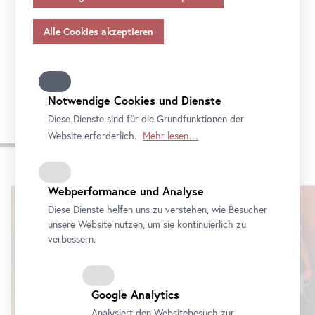
Sie mit der Reihe
Community
Outreach
die
Angemessenheitsbeschlusses gem.
Art
. 45 Abs 3 DSGVO
und ohne geeignete Garantien gem.
Art
. 46 DSGVO
Nachbarschaft und werden Sie Teil des
Public
übermitteln, so gilt Ihre Einwilligung auch hierfür.
Program
. Schauen Sie vorbei!
Bitte beachten Sie, dass Ihnen womöglich nicht alle
Funktionen unseres
Online
-Angebots zur Verfügung
stehen, wenn Sie nicht alle Zwecke zulassen. Weitere
Notwendige Cookies und Dienste
Informationen zum Datenschutz, Ihren Rechten und
Diese Dienste sind für die Grundfunktionen der
Kontaktdaten des Verantwortlichen und der
Website erforderlich.
Mehr lesen…
Aktuelle Ausstellungen
Datenschutzbeauftragten finden Sie in unserer
Datenschutz
.
Webperformance und Analyse
Karusell
überspringen
Diese Dienste helfen uns zu verstehen, wie Besucher
unsere Website nutzen, um sie kontinuierlich zu
verbessern.
Google Analytics
Analysiert den Websitebesuch zur