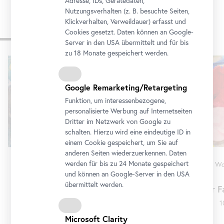
Adresse, IDs, Gerätedaten,
Nutzungsverhalten (z. B. besuchte Seiten,
Klickverhalten, Verweildauer) erfasst und
Cookies gesetzt. Daten können an Google-
Programm
Server in den USA übermittelt und für bis
zu 18 Monate gespeichert werden.
Karusell
überspringen
Google Remarketing/Retargeting
Funktion, um interessenbezogene,
personalisierte Werbung auf Internetseiten
Dritter im Netzwerk von Google zu
schalten. Hierzu wird eine eindeutige ID in
einem Cookie gespeichert, um Sie auf
anderen Seiten wiederzuerkennen. Daten
werden für bis zu 24 Monate gespeichert
Führung
•
Unteres Belvedere
Wo
und können an Google-Server in den USA
Erna Rosenstein
übermittelt werden.
Im Überblick: Erna Rosenstein.
Für F
Jenseits der Stille
1
9. August 2026 16:30 - 17:30
Microsoft Clarity