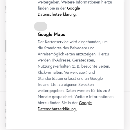
weitergeben. Weitere Informationen hierzu
Newsletter
für
finden Sie in der
Google
Datenschutzerklärung.
Ausstellungen und Programm
Familien
Google Maps
Der Kartenservice wird eingebunden, um
die Standorte des Belvedere und
Anreisemöglichkeiten anzuzeigen. Hierzu
werden IP-Adresse, Gerätedaten,
Mit „Registrieren“ stimmen Sie der Verarbeitung Ihrer Daten sowie Analyse der
Newsletterinteraktion zum Zweck der Newsletterzusendung durch das
Nutzungsverhalten (z. B. besuchte Seiten,
Belvedere zu. Die Einwilligung kann widerrufen werden. Weitere Informationen
Klickverhalten, Verweildauer) und
finden Sie
hier
.
Standortdaten erfasst und an Google
Ireland Ltd. zu eigenen Zwecken
weitergegeben. Daten werden für bis zu 6
Monate gespeichert. Weitere Informationen
hierzu finden Sie in der
Google
Über uns
Datenschutzerklärung.
Presse
Vermietung
Hochzeit