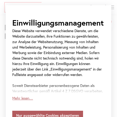
EN
Tickets
Direkt
Zur
Zur
Einwilligungsmanagement
Belvedere
zum
Meta-
Navigation
Drei Standorte – 800 Jahre
Inhalt
Navigation
springen
Diese Website verwendet verschiedene Dienste, um die
Museum
Kunstgeschichte
springen
Website darzustellen, ihre Funktionen zu gewährleisten,
Wien
Oberes Belvedere
Unteres Belvedere
Belvedere 21
zur Analyse der Websitenutzung, Messung von Inhalten
Es gibt immer gute Gründe, das
Belvedere
neu
und Werbeleistung, Personalisierung von Inhalten und
|
Werbung sowie der Einbindung externer Medien. Sofern
zu entdecken. Neben der
diese Dienste nicht technisch notwendig sind, holen wir
Heute 9 bis 19 Uhr
Heute 10 bis 18 Uhr
Heute 11 bis 18 Uhr
Besuch planen
Besuch planen
Besuch planen
Österreichische
berühmten
Sammlung
mit dem
Kuss
von
hierzu Ihre Einwilligung ein. Einwilligungen können
jederzeit über den Link „Einwilligungsmanagement“ in der
Gustav Klimt erwarten Sie
Galerie
Fußleiste angepasst oder widerrufen werden.
Sonderausstellungen an allen drei
Standorten
.
Belvedere
Erleben Sie ein vielseitiges
Programm
und
Soweit Diensteanbieter personenbezogene Daten als
Verantwortlicher gemäß Artikel 4 Z 7 DSGVO verarbeiten,
einen anregenden Austausch bei Führungen,
gilt Ihre Einwilligung auch für die Weitergabe an den
Mehr lesen…
Workshops und inklusiven Angeboten sowie
Diensteanbieter zu eigenen Zwecken. Soweit Ihre
getroffenen Einstellungen auch Anbieter umfassen, die
bei Veranstaltungen im
Blickle Kino
. Erkunden
Daten in Staaten ohne Vorliegen eines