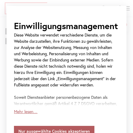
EN
Tickets
Direkt
Zur
Zur
Einwilligungsmanagement
Belvedere
zum
Meta-
Navigation
Drei Standorte – 800 Jahre
Inhalt
Navigation
springen
Diese Website verwendet verschiedene Dienste, um die
Museum
Kunstgeschichte
springen
Website darzustellen, ihre Funktionen zu gewährleisten,
Wien
Oberes Belvedere
Unteres Belvedere
Belvedere 21
zur Analyse der Websitenutzung, Messung von Inhalten
Es gibt immer gute Gründe, das
Belvedere
neu
und Werbeleistung, Personalisierung von Inhalten und
|
Werbung sowie der Einbindung externer Medien. Sofern
zu entdecken. Neben der
diese Dienste nicht technisch notwendig sind, holen wir
Morgen 9 bis 19 Uhr
Morgen 10 bis 18 Uhr
Morgen 11 bis 18 Uhr
Besuch planen
Besuch planen
Besuch planen
Österreichische
berühmten
Sammlung
mit dem
Kuss
von
hierzu Ihre Einwilligung ein. Einwilligungen können
jederzeit über den Link „Einwilligungsmanagement“ in der
Gustav Klimt erwarten Sie
Galerie
Fußleiste angepasst oder widerrufen werden.
Sonderausstellungen an allen drei
Standorten
.
Belvedere
Erleben Sie ein vielseitiges
Programm
und
Soweit Diensteanbieter personenbezogene Daten als
Verantwortlicher gemäß Artikel 4 Z 7 DSGVO verarbeiten,
einen anregenden Austausch bei Führungen,
gilt Ihre Einwilligung auch für die Weitergabe an den
Mehr lesen…
Workshops und inklusiven Angeboten sowie
Diensteanbieter zu eigenen Zwecken. Soweit Ihre
getroffenen Einstellungen auch Anbieter umfassen, die
bei Veranstaltungen im
Blickle Kino
. Erkunden
Daten in Staaten ohne Vorliegen eines