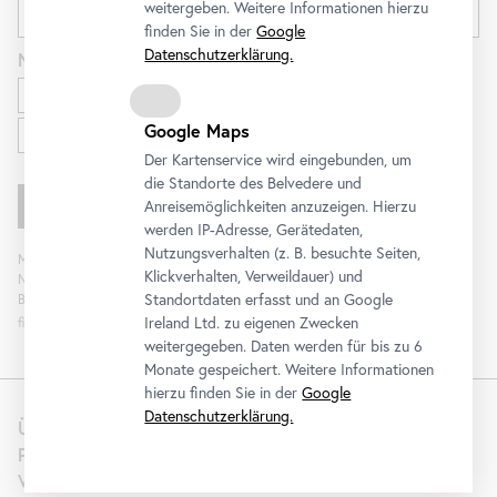
weitergeben. Weitere Informationen hierzu
finden Sie in der
Google
Datenschutzerklärung.
Newsletter
für
Ausstellungen und Programm
Google Maps
Familien
Der Kartenservice wird eingebunden, um
die Standorte des Belvedere und
Anreisemöglichkeiten anzuzeigen. Hierzu
werden IP-Adresse, Gerätedaten,
Nutzungsverhalten (z. B. besuchte Seiten,
Mit „Registrieren“ stimmen Sie der Verarbeitung Ihrer Daten sowie Analyse der
Klickverhalten, Verweildauer) und
Newsletterinteraktion zum Zweck der Newsletterzusendung durch das
Standortdaten erfasst und an Google
Belvedere zu. Die Einwilligung kann widerrufen werden. Weitere Informationen
Ireland Ltd. zu eigenen Zwecken
finden Sie
hier
.
weitergegeben. Daten werden für bis zu 6
Monate gespeichert. Weitere Informationen
hierzu finden Sie in der
Google
Datenschutzerklärung.
Über uns
Presse
Vermietung