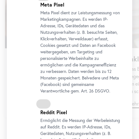
Meta Pixel
Meta Pixel dient zur Leistungsmessung von
Marketingkampagnen. Es werden IP-
Adresse, IDs, Gerätedaten und das
Nutzungsverhalten (z. B. besuchte Seiten,
Klickverhalten, Verweildauer) erfasst,
Cookies gesetzt und Daten an
Facebook
weitergegeben, um Targeting und
Ink
Gruppen
personalisierte Werbeinhalte zu
ermöglichen und die Kampagneneffizienz
Das B
Sie planen einen individuellen Museumsbesuch
zu verbessern. Daten werden bis zu 12
Begeg
mit einer Gruppe – wählen Sie aus dem Angebot
Monaten gespeichert. Belvedere und Meta
um ei
und senden Sie uns Ihre Terminanfrage.
(
Facebook
) sind gemeinsame
Verantwortliche gem.
Art
. 26 DSGVO.
zu sc
Mehr dazu
Mehr
Reddit Pixel
Ermöglicht die Messung der Werbeleistung
auf Reddit. Es werden IP-Adresse, IDs,
Gerätedaten, Nutzungsverhalten (z. B.
1/8