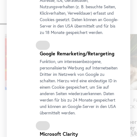
Adresse, IDs, Gerätedaten,
Nutzungsverhalten (z. B. besuchte Seiten,
Klickverhalten, Verweildauer) erfasst und
Cookies gesetzt. Daten können an Google-
Programm
Server in den USA übermittelt und für bis
zu 18 Monate gespeichert werden.
Karusell
überspringen
Google Remarketing/Retargeting
Funktion, um interessenbezogene,
personalisierte Werbung auf Internetseiten
Dritter im Netzwerk von Google zu
schalten. Hierzu wird eine eindeutige ID in
einem Cookie gespeichert, um Sie auf
anderen Seiten wiederzuerkennen. Daten
werden für bis zu 24 Monate gespeichert
F
Workshop
•
Oberes Belvedere
und können an Google-Server in den USA
IM BLICK: 
Schau!
übermittelt werden.
Für Familien: Hallo Werkraum!
Im Über
8. August 2026 10:30 - 12:30
der 
Üb
Microsoft Clarity