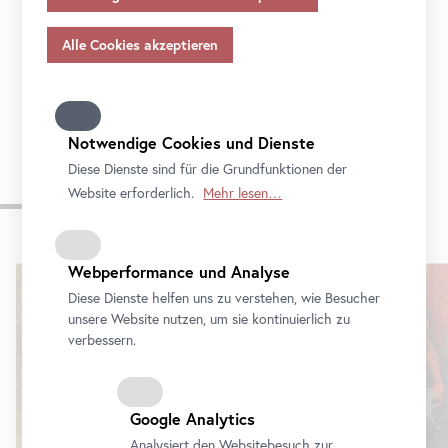
Sie mit der Reihe
Community
Outreach
die
Angemessenheitsbeschlusses gem.
Art
. 45 Abs 3 DSGVO
und ohne geeignete Garantien gem.
Art
. 46 DSGVO
Nachbarschaft und werden Sie Teil des
Public
übermitteln, so gilt Ihre Einwilligung auch hierfür.
Program
. Schauen Sie vorbei!
Bitte beachten Sie, dass Ihnen womöglich nicht alle
Funktionen unseres
Online
-Angebots zur Verfügung
stehen, wenn Sie nicht alle Zwecke zulassen. Weitere
Notwendige Cookies und Dienste
Informationen zum Datenschutz, Ihren Rechten und
Diese Dienste sind für die Grundfunktionen der
Kontaktdaten des Verantwortlichen und der
Website erforderlich.
Mehr lesen…
Aktuelle Ausstellungen
Datenschutzbeauftragten finden Sie in unserer
Datenschutz
.
Webperformance und Analyse
Karusell
überspringen
Diese Dienste helfen uns zu verstehen, wie Besucher
unsere Website nutzen, um sie kontinuierlich zu
verbessern.
Google Analytics
Analysiert den Websitebesuch zur