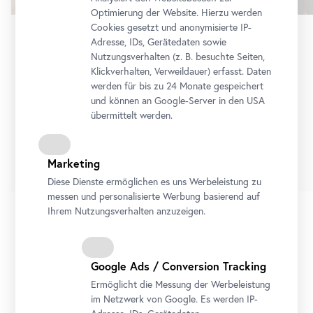
Optimierung der Website. Hierzu werden
Cookies gesetzt und anonymisierte IP-
Adresse, IDs, Gerätedaten sowie
Dauerausstellung
•
Oberes Belvedere
Nutzungsverhalten (z. B. besuchte Seiten,
Schau!
Klickverhalten, Verweildauer) erfasst. Daten
Die Sammlung Belvedere von Cranach bis
werden für bis zu 24 Monate gespeichert
und können an Google-Server in den USA
Lassnig
übermittelt werden.
Dauerausstellung
Tickets
Marketing
Diese Dienste ermöglichen es uns Werbeleistung zu
messen und personalisierte Werbung basierend auf
Ihrem Nutzungsverhalten anzuzeigen.
1/8
Google Ads / Conversion Tracking
Ermöglicht die Messung der Werbeleistung
Alle Ausstellungen
Ausstellungsvorschau
im Netzwerk von Google. Es werden IP-