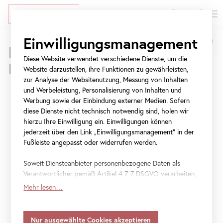
EN
Tickets
Direkt
Zur
Zur
Einwilligungsmanagement
Belvedere
zum
Meta-
Navigation
Drei Standorte – 800 Jahre
Inhalt
Navigation
springen
Diese Website verwendet verschiedene Dienste, um die
Museum
Kunstgeschichte
springen
Website darzustellen, ihre Funktionen zu gewährleisten,
Wien
Oberes Belvedere
Unteres Belvedere
Belvedere 21
zur Analyse der Websitenutzung, Messung von Inhalten
Es gibt immer gute Gründe, das
Belvedere
neu
und Werbeleistung, Personalisierung von Inhalten und
|
Werbung sowie der Einbindung externer Medien. Sofern
zu entdecken. Neben der
diese Dienste nicht technisch notwendig sind, holen wir
Heute 9 bis 19 Uhr
Heute 10 bis 18 Uhr
Heute 11 bis 18 Uhr
Besuch planen
Besuch planen
Besuch planen
Österreichische
berühmten
Sammlung
mit dem
Kuss
von
hierzu Ihre Einwilligung ein. Einwilligungen können
jederzeit über den Link „Einwilligungsmanagement“ in der
Gustav Klimt erwarten Sie
Galerie
Fußleiste angepasst oder widerrufen werden.
Sonderausstellungen an allen drei
Standorten
.
Belvedere
Erleben Sie ein vielseitiges
Programm
und
Soweit Diensteanbieter personenbezogene Daten als
Verantwortlicher gemäß Artikel 4 Z 7 DSGVO verarbeiten,
einen anregenden Austausch bei Führungen,
gilt Ihre Einwilligung auch für die Weitergabe an den
Mehr lesen…
Workshops und inklusiven Angeboten sowie
Diensteanbieter zu eigenen Zwecken. Soweit Ihre
getroffenen Einstellungen auch Anbieter umfassen, die
bei Veranstaltungen im
Blickle Kino
. Erkunden
Daten in Staaten ohne Vorliegen eines