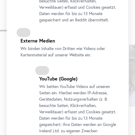
besuchte Seiten, Klickverhalten,
Verweildauer) erfasst und Cookies gesetzt.
Daten werden für bis zu 13 Monate
gespeichert und an Reddit übermittelt.
Aus der Reihe
Externe Medien
Karusell
Wir binden Inhalte von Dritten wie Videos oder
überspringen
Kartenmaterial auf unserer Website ein.
YouTube
(Google)
Wir betten
YouTube
Videos auf unseren
Seiten ein. Hierbei werden IP-Adresse,
Gerätedaten, Nutzungsverhalten (z. B.
besuchte Seiten, Klickverhalten,
Verweildauer) erfasst und Cookies gesetzt.
Workshop
•
Unteres Belvedere
Daten werden für bis zu 13 Monate
Für Familien: Drachenfeuer
gespeichert. Ihre Daten werden an Google
Burggemäuer
Ireland Ltd. zu eigenen Zwecken