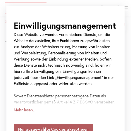
EN
Tickets
Direkt
Zur
Zur
Startseite
Programm
Für Familien: Drachenfeuer Burggemäuer
Einwilligungsmanagement
zum
Meta-
Navigation
Für
Pfadnavigation
Inhalt
Navigation
springen
Diese Website verwendet verschiedene Dienste, um die
Zurück zur Übersicht
Familien:
springen
Website darzustellen, ihre Funktionen zu gewährleisten,
zur Analyse der Websitenutzung, Messung von Inhalten
Drachenfeuer
und Werbeleistung, Personalisierung von Inhalten und
Werbung sowie der Einbindung externer Medien. Sofern
Burggemäuer
Montag, 26. Oktober 2026
diese Dienste nicht technisch notwendig sind, holen wir
10:30 – 12:30
hierzu Ihre Einwilligung ein. Einwilligungen können
Für Familien:
jederzeit über den Link „Einwilligungsmanagement“ in der
Fußleiste angepasst oder widerrufen werden.
Drachenfeuer
Soweit Diensteanbieter personenbezogene Daten als
Burggemäuer
Verantwortlicher gemäß Artikel 4 Z 7 DSGVO verarbeiten,
gilt Ihre Einwilligung auch für die Weitergabe an den
Mehr lesen…
Diensteanbieter zu eigenen Zwecken. Soweit Ihre
Kinder und Jugendliche, Workshop
getroffenen Einstellungen auch Anbieter umfassen, die
Daten in Staaten ohne Vorliegen eines