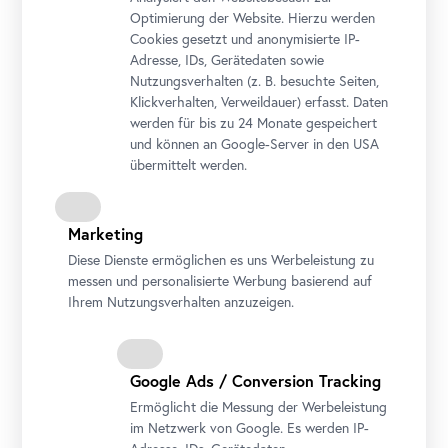
Optimierung der Website. Hierzu werden
Cookies gesetzt und anonymisierte IP-
Adresse, IDs, Gerätedaten sowie
Nutzungsverhalten (z. B. besuchte Seiten,
Klickverhalten, Verweildauer) erfasst. Daten
werden für bis zu 24 Monate gespeichert
und können an Google-Server in den USA
übermittelt werden.
Ticketoptionen
Die Teilnahme von Erwachsenen ist erforderlich
(mindestens eine erwachsene Begleitperson pro 3
Marketing
Kinder). Auch Erwachsene müssen für die Teilnahme ein
Diese Dienste ermöglichen es uns Werbeleistung zu
gültiges Veranstaltungsticket (inkl. Eintritt) lösen.
messen und personalisierte Werbung basierend auf
Keine Ermäßigung für Belvedere Gold
Pass
und Freunde
Ihrem Nutzungsverhalten anzuzeigen.
des Belvedere.
Die ermäßigten wienXtra-Tarife gelten für Kinder mit
gültiger kinderaktiv-
Card
.
Google Ads / Conversion Tracking
Die Veranstaltung ist für erwachsene Begleitpersonen
Ermöglicht die Messung der Werbeleistung
mit Kulturpass kostenlos. Ermäßigungskarten bitte beim
im Netzwerk von Google. Es werden IP-
Eintritt vorweisen!