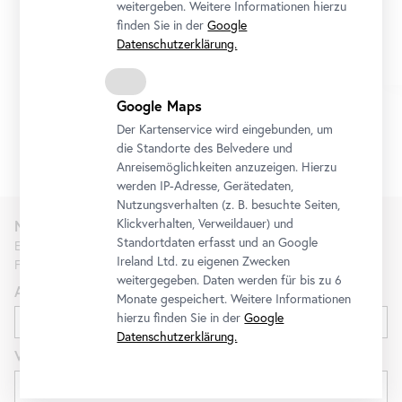
weitergeben. Weitere Informationen hierzu
27. Oktober 2026 10:30 - 12:30
finden Sie in der
Google
Datenschutzerklärung.
Ticket
Google Maps
Der Kartenservice wird eingebunden, um
1/6
die Standorte des Belvedere und
Anreisemöglichkeiten anzuzeigen. Hierzu
werden IP-Adresse, Gerätedaten,
Nutzungsverhalten (z. B. besuchte Seiten,
Klickverhalten, Verweildauer) und
Newsletter
Standortdaten erfasst und an Google
Erfahren Sie als Erste*r über neue Ausstellungen, Workshops,
Ireland Ltd. zu eigenen Zwecken
Führungen und Aktionen des Belvedere.
weitergegeben. Daten werden für bis zu 6
Anrede
Monate gespeichert. Weitere Informationen
hierzu finden Sie in der
Google
Datenschutzerklärung.
Vorname