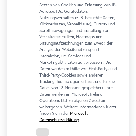
Setzen von Cookies und Erfassung von IP-
Kind wienXtra
€ 4,00
Adresse, IDs, Gerätedaten,
Erwachsene
€ 6,00
Nutzungsverhalten (z. B. besuchte Seiten,
Klickverhalten, Verweildauer), Cursor- und
Erwachsene Kulturpass
€ 0,00
Scroll-Bewegungen und Erstellung von
Verhaltensmetriken, Heatmaps und
Sitzungsaufzeichnungen zum Zweck der
Analyse der Websitenutzung und
Interaktion, um Services und
Unteres Belvedere
Marketingaktivitäten zu verbessern. Die
Daten werden mithilfe von First-Party- und
Rennweg 6, 1030 Wien
Third-Party-Cookies sowie anderen
Tracking-Technologien erfasst und für die
Dauer von 13 Monaten gespeichert. Ihre
In Kooperation mit
Daten werden an Microsoft Ireland
Operations Ltd zu eigenen Zwecken
weitergeben. Weitere Informationen hierzu
finden Sie in der
Microsoft-
Datenschutzerklärung
.