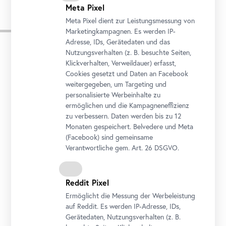
Meta Pixel
Meta Pixel dient zur Leistungsmessung von
Folgetermine
Marketingkampagnen. Es werden IP-
Adresse, IDs, Gerätedaten und das
Nutzungsverhalten (z. B. besuchte Seiten,
Klickverhalten, Verweildauer) erfasst,
DIENSTAG
MITTWOCH
Cookies gesetzt und Daten an
Facebook
27
28
weitergegeben, um Targeting und
personalisierte Werbeinhalte zu
ermöglichen und die Kampagneneffizienz
OKTOBER
OKTOBER
zu verbessern. Daten werden bis zu 12
10:30 – 12:30
10:30 – 12:30
Monaten gespeichert. Belvedere und Meta
(
Facebook
) sind gemeinsame
Verantwortliche gem.
Art
. 26 DSGVO.
DONNERSTAG
29
Reddit Pixel
Ermöglicht die Messung der Werbeleistung
OKTOBER
auf Reddit. Es werden IP-Adresse, IDs,
Gerätedaten, Nutzungsverhalten (z. B.
10:30 – 12:30