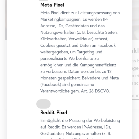
Meta Pixel
Meta Pixel dient zur Leistungsmessung von
Marketingkampagnen. Es werden IP-
Adresse, IDs, Gerätedaten und das
Nutzungsverhalten (z. B. besuchte Seiten,
Klickverhalten, Verweildauer) erfasst,
Cookies gesetzt und Daten an
Facebook
Ink
Gruppen
weitergegeben, um Targeting und
personalisierte Werbeinhalte zu
Das B
Sie planen einen individuellen Museumsbesuch
ermöglichen und die Kampagneneffizienz
Begeg
mit einer Gruppe – wählen Sie aus dem Angebot
zu verbessern. Daten werden bis zu 12
um ei
und senden Sie uns Ihre Terminanfrage.
Monaten gespeichert. Belvedere und Meta
zu sc
(
Facebook
) sind gemeinsame
Verantwortliche gem.
Art
. 26 DSGVO.
Mehr dazu
Mehr
Reddit Pixel
Ermöglicht die Messung der Werbeleistung
auf Reddit. Es werden IP-Adresse, IDs,
1/8
Gerätedaten, Nutzungsverhalten (z. B.