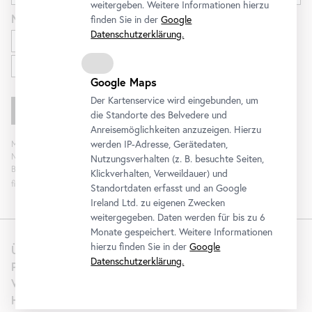
weitergeben. Weitere Informationen hierzu
Newsletter
für
finden Sie in der
Google
Datenschutzerklärung.
Ausstellungen und Programm
Familien
Google Maps
Der Kartenservice wird eingebunden, um
die Standorte des Belvedere und
Anreisemöglichkeiten anzuzeigen. Hierzu
werden IP-Adresse, Gerätedaten,
Mit „Registrieren“ stimmen Sie der Verarbeitung Ihrer Daten sowie Analyse der
Newsletterinteraktion zum Zweck der Newsletterzusendung durch das
Nutzungsverhalten (z. B. besuchte Seiten,
Belvedere zu. Die Einwilligung kann widerrufen werden. Weitere Informationen
Klickverhalten, Verweildauer) und
finden Sie
hier
.
Standortdaten erfasst und an Google
Ireland Ltd. zu eigenen Zwecken
weitergegeben. Daten werden für bis zu 6
Monate gespeichert. Weitere Informationen
hierzu finden Sie in der
Google
Über uns
Datenschutzerklärung.
Presse
Vermietung
Hochzeit