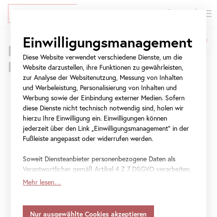
EN
Tickets
Direkt
Zur
Zur
Einwilligungsmanagement
Belvedere
zum
Meta-
Navigation
Drei Standorte – 800 Jahre
Inhalt
Navigation
springen
Diese Website verwendet verschiedene Dienste, um die
Museum
Kunstgeschichte
springen
Website darzustellen, ihre Funktionen zu gewährleisten,
Wien
Oberes Belvedere
Unteres Belvedere
Belvedere 21
zur Analyse der Websitenutzung, Messung von Inhalten
Es gibt immer gute Gründe, das
Belvedere
neu
und Werbeleistung, Personalisierung von Inhalten und
|
Werbung sowie der Einbindung externer Medien. Sofern
zu entdecken. Neben der
diese Dienste nicht technisch notwendig sind, holen wir
Heute 9 bis 19 Uhr
Heute 10 bis 18 Uhr
Heute 11 bis 18 Uhr
Besuch planen
Besuch planen
Besuch planen
Österreichische
berühmten
Sammlung
mit dem
Kuss
von
hierzu Ihre Einwilligung ein. Einwilligungen können
jederzeit über den Link „Einwilligungsmanagement“ in der
Gustav Klimt erwarten Sie
Galerie
Fußleiste angepasst oder widerrufen werden.
Sonderausstellungen an allen drei
Standorten
.
Belvedere
Erleben Sie ein vielseitiges
Programm
und
Soweit Diensteanbieter personenbezogene Daten als
Verantwortlicher gemäß Artikel 4 Z 7 DSGVO verarbeiten,
einen anregenden Austausch bei Führungen,
gilt Ihre Einwilligung auch für die Weitergabe an den
Mehr lesen…
Workshops und inklusiven Angeboten sowie
Diensteanbieter zu eigenen Zwecken. Soweit Ihre
getroffenen Einstellungen auch Anbieter umfassen, die
bei Veranstaltungen im
Blickle Kino
. Erkunden
Daten in Staaten ohne Vorliegen eines