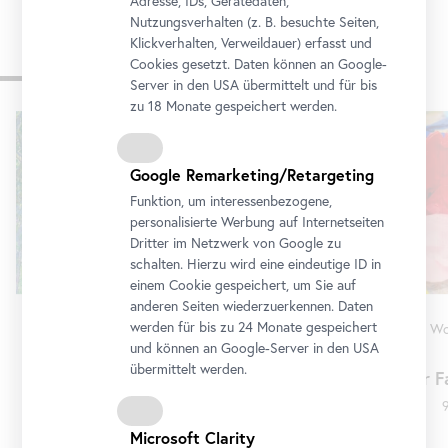
Adresse, IDs, Gerätedaten,
Nutzungsverhalten (z. B. besuchte Seiten,
Klickverhalten, Verweildauer) erfasst und
Cookies gesetzt. Daten können an Google-
Programm
Server in den USA übermittelt und für bis
zu 18 Monate gespeichert werden.
Karusell
überspringen
Google Remarketing/Retargeting
Funktion, um interessenbezogene,
personalisierte Werbung auf Internetseiten
Dritter im Netzwerk von Google zu
schalten. Hierzu wird eine eindeutige ID in
einem Cookie gespeichert, um Sie auf
anderen Seiten wiederzuerkennen. Daten
werden für bis zu 24 Monate gespeichert
Führung
•
Oberes Belvedere
Wo
und können an Google-Server in den USA
Schau!
übermittelt werden.
Klimt zum Frühstück
Für F
9. August 2026 10:00 - 12:00
Microsoft Clarity