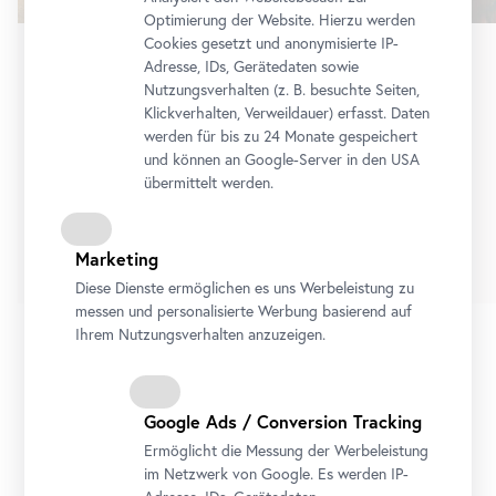
Optimierung der Website. Hierzu werden
Cookies gesetzt und anonymisierte IP-
Adresse, IDs, Gerätedaten sowie
Dauerausstellung
•
Oberes Belvedere
Nutzungsverhalten (z. B. besuchte Seiten,
Schau!
Klickverhalten, Verweildauer) erfasst. Daten
Die Sammlung Belvedere von Cranach bis
werden für bis zu 24 Monate gespeichert
und können an Google-Server in den USA
Lassnig
übermittelt werden.
Dauerausstellung
Tickets
Marketing
Diese Dienste ermöglichen es uns Werbeleistung zu
messen und personalisierte Werbung basierend auf
Ihrem Nutzungsverhalten anzuzeigen.
1/8
Google Ads / Conversion Tracking
Ermöglicht die Messung der Werbeleistung
Alle Ausstellungen
Ausstellungsvorschau
im Netzwerk von Google. Es werden IP-