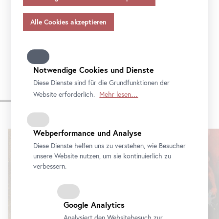
Sie mit der Reihe
Community
Outreach
die
Angemessenheitsbeschlusses gem.
Art
. 45 Abs 3 DSGVO
und ohne geeignete Garantien gem.
Art
. 46 DSGVO
Nachbarschaft und werden Sie Teil des
Public
übermitteln, so gilt Ihre Einwilligung auch hierfür.
Program
. Schauen Sie vorbei!
Bitte beachten Sie, dass Ihnen womöglich nicht alle
Funktionen unseres
Online
-Angebots zur Verfügung
stehen, wenn Sie nicht alle Zwecke zulassen. Weitere
Notwendige Cookies und Dienste
Informationen zum Datenschutz, Ihren Rechten und
Diese Dienste sind für die Grundfunktionen der
Kontaktdaten des Verantwortlichen und der
Website erforderlich.
Mehr lesen…
Aktuelle Ausstellungen
Datenschutzbeauftragten finden Sie in unserer
Datenschutz
.
Webperformance und Analyse
Karusell
überspringen
Diese Dienste helfen uns zu verstehen, wie Besucher
unsere Website nutzen, um sie kontinuierlich zu
verbessern.
Google Analytics
Analysiert den Websitebesuch zur