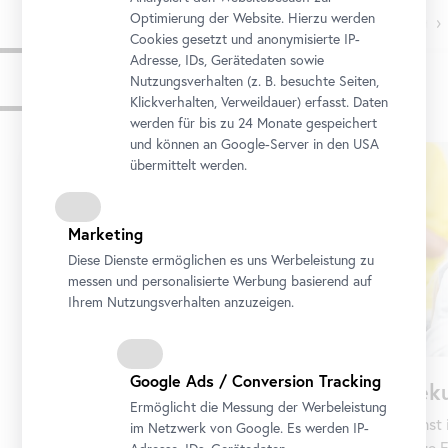
Optimierung der Website. Hierzu werden
›
Cookies gesetzt und anonymisierte IP-
Adresse, IDs, Gerätedaten sowie
Nutzungsverhalten (z. B. besuchte Seiten,
Programme
Klickverhalten, Verweildauer) erfasst. Daten
werden für bis zu 24 Monate gespeichert
und können an Google-Server in den USA
Karusell
übermittelt werden.
überspringen
Marketing
Diese Dienste ermöglichen es uns Werbeleistung zu
messen und personalisierte Werbung basierend auf
Ihrem Nutzungsverhalten anzuzeigen.
Google Ads / Conversion Tracking
Seku
Primarstufe
Ermöglicht die Messung der Werbeleistung
Kunst 
Kunst ist ein Erlebnis. Sie entführt uns in
im Netzwerk von Google. Es werden IP-
neue E
fremde Zeiten und ferne Welten, öffnet Türen