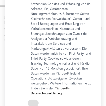
Ihr Besuch
Setzen von Cookies und Erfassung von IP-
Adresse, IDs, Gerätedaten,
Nutzungsverhalten (z. B. besuchte Seiten,
Unsere Schulklassenprogramme richten sich an
Klickverhalten, Verweildauer), Cursor- und
Pädagog*innen aller Schultypen und ihre Schüler*innen von
Scroll-Bewegungen und Erstellung von
der 1. bis zur 13. Schulstufe. Vorwissen seitens der Kinder und
Verhaltensmetriken, Heatmaps und
Sitzungsaufzeichnungen zum Zweck der
Jugendlichen ist für den Besuch im Belvedere nicht
Analyse der Websitenutzung und
notwendig.
Interaktion, um Services und
Marketingaktivitäten zu verbessern. Die
Veranstaltung wählen
Daten werden mithilfe von First-Party- und
Third-Party-Cookies sowie anderen
Führung oder Workshop?
Tracking-Technologien erfasst und für die
Dauer von 13 Monaten gespeichert. Ihre
Unter Führungen für Schulklassen verstehen wir
Daten werden an Microsoft Ireland
dialogorientierte, partizipative Rundgänge in den Ausstellungen
Operations Ltd zu eigenen Zwecken
mit einer Dauer von 60 oder 90 Minuten. In Workshops liegt der
weitergeben. Weitere Informationen hierzu
Fokus neben der Ausstellungstour auf dem eigenen kreativen
finden Sie in der
Microsoft-
Gestalten der Schüler*innen in unseren Ateliers. Für Workshops
Datenschutzerklärung
.
ist eine Dauer von 120 Minuten geplant.
Sprache