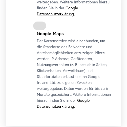
weitergeben. Weitere Informationen hierzu
finden Sie in der
Google
Sichere Umgebung / Kinderschutz
Datenschutzerklärung.
Unsere Angebote leben von der Begegnung und dem Austausch
mit unserem Publikum! Dabei ist besonders wichtig, dass wir
Google Maps
aufeinander Rücksicht nehmen. Bitte informieren Sie sich im
Voraus über die aktuellen Besuchsregeln und unsere
Der Kartenservice wird eingebunden, um
Hausordnung. Die Kunstvermittler*innen übernehmen keine
die Standorte des Belvedere und
Betreuungspflichten, ein*e Pädagog*in muss während der
Anreisemöglichkeiten anzuzeigen. Hierzu
gesamten Zeit anwesend sein.
werden IP-Adresse, Gerätedaten,
Nutzungsverhalten (z. B. besuchte Seiten,
Kinder und Jugendliche müssen im Belvedere einen sicheren Ort
Klickverhalten, Verweildauer) und
vorfinden, an dem sie vor Gewalt in all ihren Formen geschützt
Standortdaten erfasst und an Google
sind. Wenn trotzdem etwas vorgefallen ist oder wenn sie sich in
Ireland Ltd. zu eigenen Zwecken
irgendeiner Weise nicht wohl und sicher fühlen, können Sie sich
weitergegeben. Daten werden für bis zu 6
direkt an unsere Kinderschutzbeauftragten wenden:
Monate gespeichert. Weitere Informationen
kinderschutz@belvedere.at
hierzu finden Sie in der
Google
Datenschutzerklärung.
File
Hausordnung