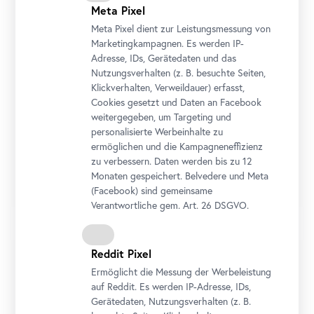
Alle Programme werden in deutscher Sprache angeboten.
Meta Pixel
Dialogorientierte Führungen in anderen Sprachen sind auf
Meta Pixel dient zur Leistungsmessung von
Anfrage möglich.
Marketingkampagnen. Es werden IP-
Termine
Adresse, IDs, Gerätedaten und das
Unsere Programme finden vor und während der jeweiligen
Nutzungsverhalten (z. B. besuchte Seiten,
Öffnungszeiten ab 8 Uhr statt. Wählen Sie ihren Wunschtermin
Klickverhalten, Verweildauer) erfasst,
zwei Wochen im Voraus direkt bei Ihrer
Online
-
Cookies gesetzt und Daten an
Facebook
Buchungsanfrage aus. Das Obere Belvedere ist sehr beliebt!
weitergegeben, um Targeting und
Kontaktieren Sie uns bezüglich ruhigerer Besuchszeiten.
personalisierte Werbeinhalte zu
ermöglichen und die Kampagneneffizienz
zu verbessern. Daten werden bis zu 12
Zu den Öffnungszeiten
Monaten gespeichert. Belvedere und Meta
(
Facebook
) sind gemeinsame
Verantwortliche gem.
Art
. 26 DSGVO.
Reddit Pixel
Veranstaltungskosten
Ermöglicht die Messung der Werbeleistung
Der Eintritt für Kinder und Jugendliche unter 19 Jahren ist frei.
auf Reddit. Es werden IP-Adresse, IDs,
Für bis zu sechs Begleitpersonen pro Buchung ist der Eintritt
Gerätedaten, Nutzungsverhalten (z. B.