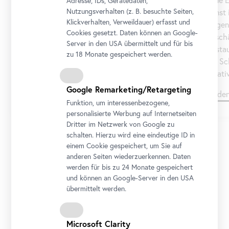
Adresse, IDs, Gerätedaten,
Nutzungsverhalten (z. B. besuchte Seiten,
Kunst 
zu fantastischen Räumen und zeigt uns Wege
Klickverhalten, Verweildauer) erfasst und
Gegenw
in eine unentdeckte Zukunft. Damit bietet sie
Cookies gesetzt. Daten können an Google-
Beschä
großzügig Spielraum, um an die Lebenswelt,
Server in den USA übermittelt und für bis
Austa
Bedürfnisse und Fragen der Schüler*innen
zu 18 Monate gespeichert werden.
die Sc
anzuknüpfen.
kreati
Google Remarketing/Retargeting
Zu den Programmen
Zu de
Funktion, um interessenbezogene,
personalisierte Werbung auf Internetseiten
Dritter im Netzwerk von Google zu
schalten. Hierzu wird eine eindeutige ID in
einem Cookie gespeichert, um Sie auf
1/3
anderen Seiten wiederzuerkennen. Daten
werden für bis zu 24 Monate gespeichert
und können an Google-Server in den USA
übermittelt werden.
Microsoft Clarity