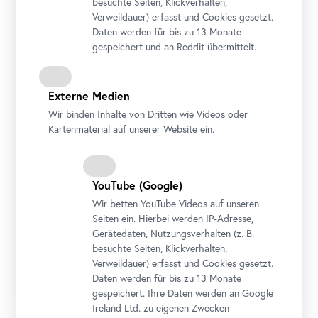
ebenfalls kostenlos. Weitere Erwachsene erhalten einen
besuchte Seiten, Klickverhalten,
ermäßigten Tarif.
Verweildauer) erfasst und Cookies gesetzt.
Daten werden für bis zu 13 Monate
Bei Integrationsklassen gilt freier Eintritt für alle
gespeichert und an Reddit übermittelt.
Begleitpersonen.
Der Veranstaltungsbeitrag pro Schüler*in errechnet sich aus der
Veranstaltungsdauer.
Externe Medien
Wir stellen Ihnen nur die Kosten für tatsächlich anwesende
Wir binden Inhalte von Dritten wie Videos oder
Schüler*innen in Rechnung.
Kartenmaterial auf unserer Website ein.
60 MIN
€ 3,00
YouTube
(Google)
90 MIN
Wir betten
YouTube
Videos auf unseren
€ 4,50
Seiten ein. Hierbei werden IP-Adresse,
120 MIN
Gerätedaten, Nutzungsverhalten (z. B.
besuchte Seiten, Klickverhalten,
€ 6,00
Verweildauer) erfasst und Cookies gesetzt.
Daten werden für bis zu 13 Monate
gespeichert. Ihre Daten werden an Google
Ireland Ltd. zu eigenen Zwecken