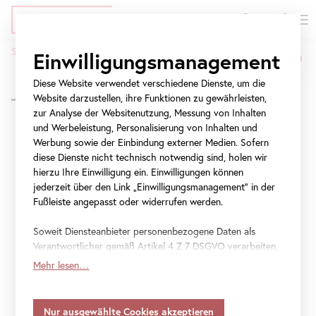
EN
Tickets
Direkt
Zur
Zur
Startseite
Programm
Tea Talk: Sharing
the
Space
Einwilligungsmanagement
zum
Meta-
Navigation
Tea
Pfadnavigation
Inhalt
Navigation
springen
Diese Website verwendet verschiedene Dienste, um die
Zurück zur Übersicht
Talk:
springen
Website darzustellen, ihre Funktionen zu gewährleisten,
zur Analyse der Websitenutzung, Messung von Inhalten
Sharing
und Werbeleistung, Personalisierung von Inhalten und
Werbung sowie der Einbindung externer Medien. Sofern
the
Mittwoch, 9. Dezember 2026
diese Dienste nicht technisch notwendig sind, holen wir
15:30 – 17:30
Space
hierzu Ihre Einwilligung ein. Einwilligungen können
Tea Talk: Sharing
the
jederzeit über den Link „Einwilligungsmanagement“ in der
Fußleiste angepasst oder widerrufen werden.
Space
Soweit Diensteanbieter personenbezogene Daten als
Verantwortlicher gemäß Artikel 4 Z 7 DSGVO verarbeiten,
Erwachsene, Workshop
gilt Ihre Einwilligung auch für die Weitergabe an den
Mehr lesen…
Diensteanbieter zu eigenen Zwecken. Soweit Ihre
getroffenen Einstellungen auch Anbieter umfassen, die
Ticket
Daten in Staaten ohne Vorliegen eines