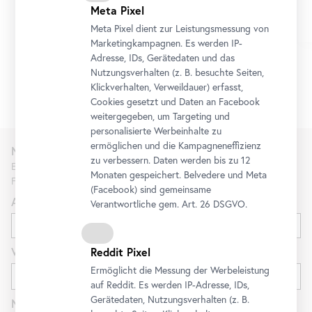
Meta Pixel
Ticket
Meta Pixel dient zur Leistungsmessung von
Marketingkampagnen. Es werden IP-
Adresse, IDs, Gerätedaten und das
Nutzungsverhalten (z. B. besuchte Seiten,
Klickverhalten, Verweildauer) erfasst,
1/2
Cookies gesetzt und Daten an
Facebook
weitergegeben, um Targeting und
personalisierte Werbeinhalte zu
ermöglichen und die Kampagneneffizienz
Newsletter
zu verbessern. Daten werden bis zu 12
Erfahren Sie als Erste*r über neue Ausstellungen, Workshops,
Monaten gespeichert. Belvedere und Meta
Führungen und Aktionen des Belvedere.
(
Facebook
) sind gemeinsame
Anrede
Verantwortliche gem.
Art
. 26 DSGVO.
Reddit Pixel
Vorname
Ermöglicht die Messung der Werbeleistung
auf Reddit. Es werden IP-Adresse, IDs,
Gerätedaten, Nutzungsverhalten (z. B.
Nachname