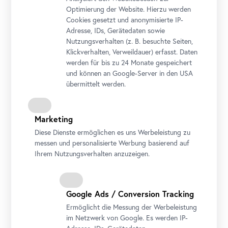
Optimierung der Website. Hierzu werden
Cookies gesetzt und anonymisierte IP-
Adresse, IDs, Gerätedaten sowie
Nutzungsverhalten (z. B. besuchte Seiten,
Teilnahme kostenlos
Klickverhalten, Verweildauer) erfasst. Daten
werden für bis zu 24 Monate gespeichert
Die Teilnahme ist nur mit Veranstaltungsticket möglich.
und können an Google-Server in den USA
übermittelt werden.
Marketing
Diese Dienste ermöglichen es uns Werbeleistung zu
Veranstaltung auf Deutsch – mit Möglichkeit zur
messen und personalisierte Werbung basierend auf
Übersetzung auf Ukrainisch, Englisch und Russisch.
Ihrem Nutzungsverhalten anzuzeigen.
Google Ads / Conversion Tracking
Ermöglicht die Messung der Werbeleistung
im Netzwerk von Google. Es werden IP-