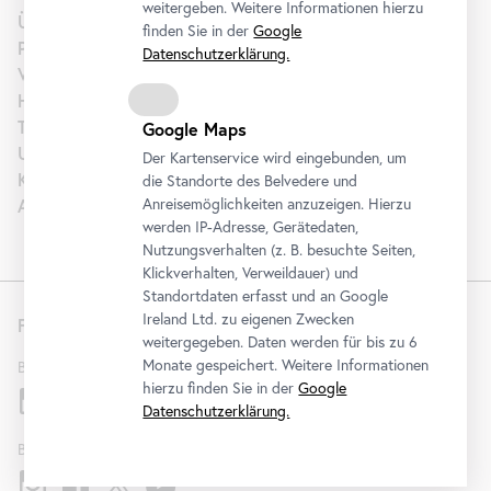
weitergeben. Weitere Informationen hierzu
Über uns
finden Sie in der
Google
Presse
Datenschutzerklärung.
Vermietung
Hochzeit
Tourism | B2B
Google Maps
Unterstützen
Der Kartenservice wird eingebunden, um
Karriere
die Standorte des Belvedere und
Anreisemöglichkeiten anzuzeigen. Hierzu
Artothek
werden IP-Adresse, Gerätedaten,
Nutzungsverhalten (z. B. besuchte Seiten,
Klickverhalten, Verweildauer) und
Standortdaten erfasst und an Google
Ireland Ltd. zu eigenen Zwecken
Folgen Sie uns
weitergegeben. Daten werden für bis zu 6
Monate gespeichert. Weitere Informationen
Belvedere
hierzu finden Sie in der
Google
Datenschutzerklärung.
Belvedere 21