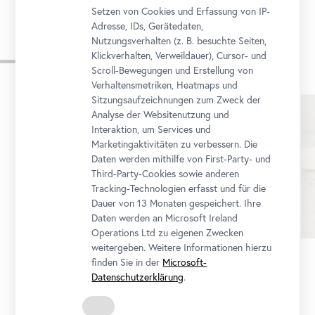
Setzen von Cookies und Erfassung von IP-
Adresse, IDs, Gerätedaten,
Nutzungsverhalten (z. B. besuchte Seiten,
Aus der Reihe
Klickverhalten, Verweildauer), Cursor- und
Scroll-Bewegungen und Erstellung von
Verhaltensmetriken, Heatmaps und
Sitzungsaufzeichnungen zum Zweck der
Karusell
Analyse der Websitenutzung und
überspringen
Interaktion, um Services und
Marketingaktivitäten zu verbessern. Die
Daten werden mithilfe von First-Party- und
Third-Party-Cookies sowie anderen
Tracking-Technologien erfasst und für die
Dauer von 13 Monaten gespeichert. Ihre
Daten werden an Microsoft Ireland
Operations Ltd zu eigenen Zwecken
weitergeben. Weitere Informationen hierzu
finden Sie in der
Microsoft-
Workshop
•
Belvedere 21
Datenschutzerklärung
.
Walkshop mit der Polaroid-Kamera
12. Dezember 2026 14:00 - 17:30