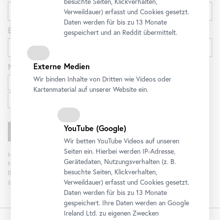
besuchte Seiten, Klickverhalten,
Verweildauer) erfasst und Cookies gesetzt.
Daten werden für bis zu 13 Monate
E-Mail
gespeichert und an Reddit übermittelt.
Externe Medien
Newsletter
für
Wir binden Inhalte von Dritten wie Videos oder
Ausstellungen und Programm
Kartenmaterial auf unserer Website ein.
Familien
YouTube
(Google)
Wir betten
YouTube
Videos auf unseren
Seiten ein. Hierbei werden IP-Adresse,
Mit „Registrieren“ stimmen Sie der Verarbeitung Ihrer Daten sowie Analyse der
Gerätedaten, Nutzungsverhalten (z. B.
Newsletterinteraktion zum Zweck der Newsletterzusendung durch das
besuchte Seiten, Klickverhalten,
Belvedere zu. Die Einwilligung kann widerrufen werden. Weitere Informationen
Verweildauer) erfasst und Cookies gesetzt.
finden Sie
hier
.
Daten werden für bis zu 13 Monate
gespeichert. Ihre Daten werden an Google
Ireland Ltd. zu eigenen Zwecken