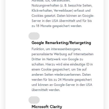
Adresse, IDs, Gerätedaten,
Nutzungsverhalten (z. B. besuchte Seiten,
Klickverhalten, Verweildauer) erfasst und
Cookies gesetzt. Daten können an Google-
Server in den USA übermittelt und für bis
zu 18 Monate gespeichert werden.
Foto: Ouriel Morgensztern / Belvedere, Wien
Google Remarketing/Retargeting
Veranstaltungstickets
Funktion, um interessenbezogene,
inkl. Eintrittsticket
personalisierte Werbung auf Internetseiten
Dritter im Netzwerk von Google zu
Regulär
€ 0,00
schalten. Hierzu wird eine eindeutige ID in
einem Cookie gespeichert, um Sie auf
anderen Seiten wiederzuerkennen. Daten
werden für bis zu 24 Monate gespeichert
und können an Google-Server in den USA
Belvedere 21
übermittelt werden.
Arsenalstraße 1, 1030 Wien
Microsoft Clarity