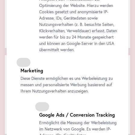
Optimierung der Website. Hierzu werden
Cookies gesetzt und anonymisierte IP-
Adresse, IDs, Gerätedaten sowie
Nutzungsverhalten (z. B. besuchte Seiten,
Klickverhalten, Verweildauer) erfasst. Daten
Die Audiotour am eigenen
Smartphone
!
werden für bis zu 24 Monate gespeichert
Alle Informationen finden Sie
hier
.
und können an Google-Server in den USA
übermittelt werden.
Warenkorb
Marketing
Zwischensumme:
Rabatt:
Diese Dienste ermöglichen es uns Werbeleistung zu
Gesamt:
messen und personalisierte Werbung basierend auf
Alle Preise inklusive der gesetzlichen MwSt.
Ihrem Nutzungsverhalten anzuzeigen.
Jetzt kaufen
Google Ads / Conversion Tracking
Ihr Warenkorb ist leer..
Ermöglicht die Messung der Werbeleistung
im Netzwerk von Google. Es werden IP-