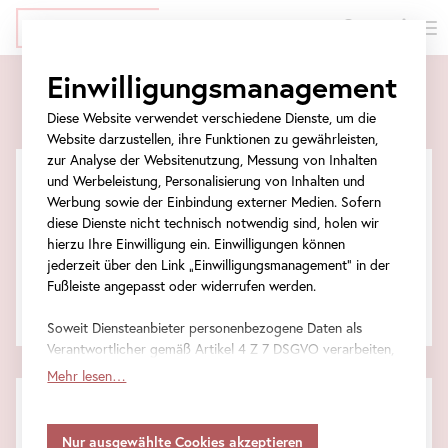
EN
Tickets
Direkt
Zur
Zum
Zur
Einwilligungsmanagement
zum
Meta-
Ticket-
Navigation
Tickets
Inhalt
Navigation
Formular
springen
Diese Website verwendet verschiedene Dienste, um die
springen
springen
Website darzustellen, ihre Funktionen zu gewährleisten,
zur Analyse der Websitenutzung, Messung von Inhalten
und Werbeleistung, Personalisierung von Inhalten und
Werbung sowie der Einbindung externer Medien. Sofern
Veranstaltungstickets
diese Dienste nicht technisch notwendig sind, holen wir
hierzu Ihre Einwilligung ein. Einwilligungen können
jederzeit über den Link „Einwilligungsmanagement“ in der
Eintrittstickets
Fußleiste angepasst oder widerrufen werden.
Gesamtsumme
Soweit Diensteanbieter personenbezogene Daten als
Verantwortlicher gemäß Artikel 4 Z 7 DSGVO verarbeiten,
gilt Ihre Einwilligung auch für die Weitergabe an den
Mehr lesen…
Diensteanbieter zu eigenen Zwecken. Soweit Ihre
FAQ
getroffenen Einstellungen auch Anbieter umfassen, die
Informationen zu besonders häufig gestellten Fragen.
Daten in Staaten ohne Vorliegen eines