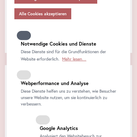
Angemessenheitsbeschlusses gem.
Art
. 45 Abs 3 DSGVO
FAQ
und ohne geeignete Garantien gem.
Art
. 46 DSGVO
übermitteln, so gilt Ihre Einwilligung auch hierfür.
Support & Feedback
Wie können wir behilflich sein?
Bitte beachten Sie, dass Ihnen womöglich nicht alle
Funktionen unseres
Online
-Angebots zur Verfügung
Kontaktieren Sie uns!
stehen, wenn Sie nicht alle Zwecke zulassen. Weitere
Notwendige Cookies und Dienste
Informationen zum Datenschutz, Ihren Rechten und
Diese Dienste sind für die Grundfunktionen der
Kontaktdaten des Verantwortlichen und der
Website erforderlich.
Mehr lesen…
Datenschutzbeauftragten finden Sie in unserer
Datenschutz
.
Webperformance und Analyse
Diese Dienste helfen uns zu verstehen, wie Besucher
unsere Website nutzen, um sie kontinuierlich zu
verbessern.
Google Analytics
Analysiert den Websitebesuch zur