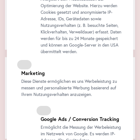
Optimierung der Website. Hierzu werden
Cookies gesetzt und anonymisierte IP-
Adresse, IDs, Gerätedaten sowie
Nutzungsverhalten (z. B. besuchte Seiten,
Klickverhalten, Verweildauer) erfasst. Daten
Die Audiotour am eigenen
Smartphone
!
werden für bis zu 24 Monate gespeichert
Alle Informationen finden Sie
hier
.
und können an Google-Server in den USA
übermittelt werden.
Warenkorb
Marketing
Zwischensumme:
Rabatt:
Diese Dienste ermöglichen es uns Werbeleistung zu
Gesamt:
messen und personalisierte Werbung basierend auf
Alle Preise inklusive der gesetzlichen MwSt.
Ihrem Nutzungsverhalten anzuzeigen.
Jetzt kaufen
Google Ads / Conversion Tracking
Ihr Warenkorb ist leer..
Ermöglicht die Messung der Werbeleistung
im Netzwerk von Google. Es werden IP-