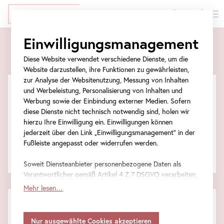
EN
Tickets
Direkt
Zur
Zum
Zur
Einwilligungsmanagement
zum
Meta-
Ticket-
Navigation
Tickets
Inhalt
Navigation
Formular
springen
Diese Website verwendet verschiedene Dienste, um die
springen
springen
Website darzustellen, ihre Funktionen zu gewährleisten,
zur Analyse der Websitenutzung, Messung von Inhalten
und Werbeleistung, Personalisierung von Inhalten und
Werbung sowie der Einbindung externer Medien. Sofern
Veranstaltungstickets
diese Dienste nicht technisch notwendig sind, holen wir
hierzu Ihre Einwilligung ein. Einwilligungen können
jederzeit über den Link „Einwilligungsmanagement“ in der
Eintrittstickets
Fußleiste angepasst oder widerrufen werden.
Gesamtsumme
Soweit Diensteanbieter personenbezogene Daten als
Verantwortlicher gemäß Artikel 4 Z 7 DSGVO verarbeiten,
gilt Ihre Einwilligung auch für die Weitergabe an den
Mehr lesen…
Diensteanbieter zu eigenen Zwecken. Soweit Ihre
FAQ
getroffenen Einstellungen auch Anbieter umfassen, die
Informationen zu besonders häufig gestellten Fragen.
Daten in Staaten ohne Vorliegen eines