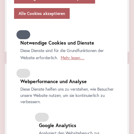
Angemessenheitsbeschlusses gem.
Art
. 45 Abs 3 DSGVO
FAQ
und ohne geeignete Garantien gem.
Art
. 46 DSGVO
übermitteln, so gilt Ihre Einwilligung auch hierfür.
Support & Feedback
Wie können wir behilflich sein?
Bitte beachten Sie, dass Ihnen womöglich nicht alle
Funktionen unseres
Online
-Angebots zur Verfügung
Kontaktieren Sie uns!
stehen, wenn Sie nicht alle Zwecke zulassen. Weitere
Notwendige Cookies und Dienste
Informationen zum Datenschutz, Ihren Rechten und
Diese Dienste sind für die Grundfunktionen der
Kontaktdaten des Verantwortlichen und der
Website erforderlich.
Mehr lesen…
Datenschutzbeauftragten finden Sie in unserer
Datenschutz
.
Webperformance und Analyse
Diese Dienste helfen uns zu verstehen, wie Besucher
unsere Website nutzen, um sie kontinuierlich zu
verbessern.
Google Analytics
Analysiert den Websitebesuch zur