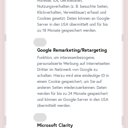
Adresse, IDs, Gerätedaten,
Nutzungsverhalten (z. B. besuchte Seiten,
Klickverhalten, Verweildauer) erfasst und
Cookies gesetzt. Daten können an Google-
Die Audiotour am eigenen
Smartphone
!
Server in den USA übermittelt und für bis
Alle Informationen finden Sie
hier
.
zu 18 Monate gespeichert werden.
Warenkorb
Google Remarketing/Retargeting
Funktion, um interessenbezogene,
Zwischensumme:
Rabatt:
personalisierte Werbung auf Internetseiten
Gesamt:
Dritter im Netzwerk von Google zu
Alle Preise inklusive der gesetzlichen MwSt.
schalten. Hierzu wird eine eindeutige ID in
einem Cookie gespeichert, um Sie auf
Jetzt kaufen
anderen Seiten wiederzuerkennen. Daten
werden für bis zu 24 Monate gespeichert
und können an Google-Server in den USA
Ihr Warenkorb ist leer..
übermittelt werden.
Microsoft Clarity