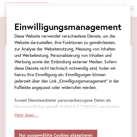
EN
Tickets
Direkt
Zur
Zum
Zur
Einwilligungsmanagement
zum
Meta-
Ticket-
Navigation
Tickets
Inhalt
Navigation
Formular
springen
Diese Website verwendet verschiedene Dienste, um die
springen
springen
Website darzustellen, ihre Funktionen zu gewährleisten,
zur Analyse der Websitenutzung, Messung von Inhalten
und Werbeleistung, Personalisierung von Inhalten und
Werbung sowie der Einbindung externer Medien. Sofern
diese Dienste nicht technisch notwendig sind, holen wir
hierzu Ihre Einwilligung ein. Einwilligungen können
jederzeit über den Link „Einwilligungsmanagement“ in der
Fußleiste angepasst oder widerrufen werden.
Soweit Diensteanbieter personenbezogene Daten als
Verantwortlicher gemäß Artikel 4 Z 7 DSGVO verarbeiten,
gilt Ihre Einwilligung auch für die Weitergabe an den
Mehr lesen…
Diensteanbieter zu eigenen Zwecken. Soweit Ihre
getroffenen Einstellungen auch Anbieter umfassen, die
Führung
•
Oberes Belvedere
IM BLICK: Johann Baptist Lampi der Ältere und der Jüngere
Daten in Staaten ohne Vorliegen eines