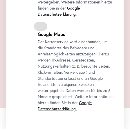
weitergeben. Weitere Informationen hierzu
finden Sie in der
Google
Datenschutzerklärung.
Google Maps
Der Kartenservice wird eingebunden, um
die Standorte des Belvedere und
Anreisemöglichkeiten anzuzeigen. Hierzu
werden IP-Adresse, Gerätedaten,
Nutzungsverhalten (z. B. besuchte Seiten,
Klickverhalten, Verweildauer) und
Standortdaten erfasst und an Google
Ireland Ltd. zu eigenen Zwecken
weitergegeben. Daten werden für bis zu 6
Monate gespeichert. Weitere Informationen
hierzu finden Sie in der
Google
Datenschutzerklärung.
Offizieller
Sichere
Tickets sofort
Newsletter
Ticketshop
Zahlung
per E-Mail