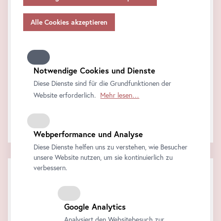
Für Familien: Sammelspaß
Angemessenheitsbeschlusses gem.
Art
. 45 Abs 3 DSGVO
und ohne geeignete Garantien gem.
Art
. 46 DSGVO
6. August 2026 15:00 - 17:00
übermitteln, so gilt Ihre Einwilligung auch hierfür.
Zurück zum Programmkalender
Bitte beachten Sie, dass Ihnen womöglich nicht alle
Funktionen unseres
Online
-Angebots zur Verfügung
stehen, wenn Sie nicht alle Zwecke zulassen. Weitere
Notwendige Cookies und Dienste
Veranstaltungstickets
Informationen zum Datenschutz, Ihren Rechten und
Diese Dienste sind für die Grundfunktionen der
Kontaktdaten des Verantwortlichen und der
Website erforderlich.
Mehr lesen…
Datenschutzbeauftragten finden Sie in unserer
Eintrittstickets
Datenschutz
.
Gesamtsumme
Webperformance und Analyse
Diese Dienste helfen uns zu verstehen, wie Besucher
unsere Website nutzen, um sie kontinuierlich zu
verbessern.
FAQ
Informationen zu besonders häufig gestellten Fragen.
FAQ
Google Analytics
Analysiert den Websitebesuch zur