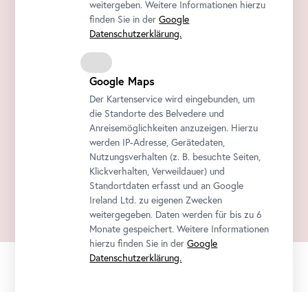
weitergeben. Weitere Informationen hierzu
finden Sie in der
Google
Datenschutzerklärung.
Google Maps
Der Kartenservice wird eingebunden, um
die Standorte des Belvedere und
Anreisemöglichkeiten anzuzeigen. Hierzu
werden IP-Adresse, Gerätedaten,
Nutzungsverhalten (z. B. besuchte Seiten,
Klickverhalten, Verweildauer) und
Standortdaten erfasst und an Google
Ireland Ltd. zu eigenen Zwecken
weitergegeben. Daten werden für bis zu 6
Monate gespeichert. Weitere Informationen
hierzu finden Sie in der
Google
Datenschutzerklärung.
Offizieller
Sichere
Tickets sofort
Newsletter
Ticketshop
Zahlung
per E-Mail
Erfahren Sie als Erste*r über neue Ausstellungen, Workshops,