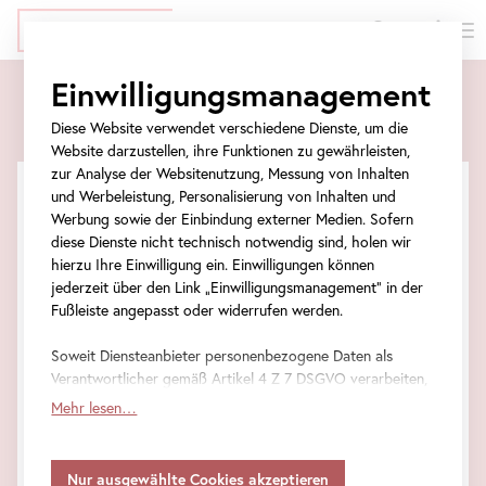
EN
Tickets
Direkt
Zur
Zum
Zur
Einwilligungsmanagement
zum
Meta-
Ticket-
Navigation
Tickets
Inhalt
Navigation
Formular
springen
Diese Website verwendet verschiedene Dienste, um die
springen
springen
Website darzustellen, ihre Funktionen zu gewährleisten,
zur Analyse der Websitenutzung, Messung von Inhalten
und Werbeleistung, Personalisierung von Inhalten und
Werbung sowie der Einbindung externer Medien. Sofern
diese Dienste nicht technisch notwendig sind, holen wir
hierzu Ihre Einwilligung ein. Einwilligungen können
jederzeit über den Link „Einwilligungsmanagement“ in der
Fußleiste angepasst oder widerrufen werden.
Soweit Diensteanbieter personenbezogene Daten als
Verantwortlicher gemäß Artikel 4 Z 7 DSGVO verarbeiten,
gilt Ihre Einwilligung auch für die Weitergabe an den
Mehr lesen…
Diensteanbieter zu eigenen Zwecken. Soweit Ihre
getroffenen Einstellungen auch Anbieter umfassen, die
Workshop
•
Belvedere 21
Stellprobe
Daten in Staaten ohne Vorliegen eines