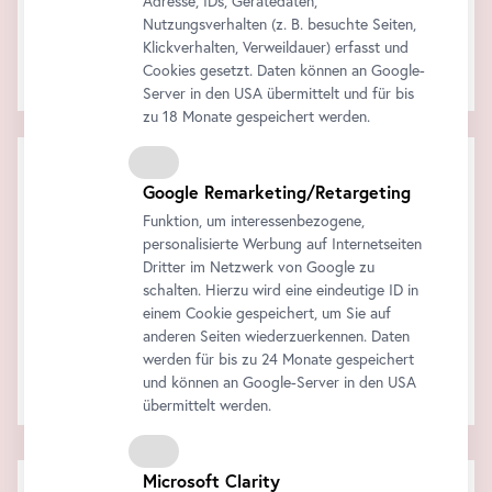
Adresse, IDs, Gerätedaten,
Nutzungsverhalten (z. B. besuchte Seiten,
Klickverhalten, Verweildauer) erfasst und
Die Audiotour am eigenen
Smartphone
!
Cookies gesetzt. Daten können an Google-
Alle Informationen finden Sie
hier
.
Server in den USA übermittelt und für bis
zu 18 Monate gespeichert werden.
Warenkorb
Google Remarketing/Retargeting
Zwischensumme:
Rabatt:
Funktion, um interessenbezogene,
Gesamt:
personalisierte Werbung auf Internetseiten
Alle Preise inklusive der gesetzlichen MwSt.
Dritter im Netzwerk von Google zu
schalten. Hierzu wird eine eindeutige ID in
Jetzt kaufen
einem Cookie gespeichert, um Sie auf
anderen Seiten wiederzuerkennen. Daten
werden für bis zu 24 Monate gespeichert
Ihr Warenkorb ist leer..
und können an Google-Server in den USA
übermittelt werden.
Microsoft Clarity