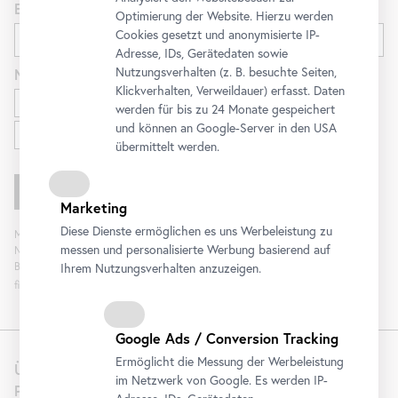
E-Mail
Optimierung der Website. Hierzu werden
Cookies gesetzt und anonymisierte IP-
Adresse, IDs, Gerätedaten sowie
Nutzungsverhalten (z. B. besuchte Seiten,
Newsletter
für
Klickverhalten, Verweildauer) erfasst. Daten
Ausstellungen und Programm
werden für bis zu 24 Monate gespeichert
und können an Google-Server in den USA
Familien
übermittelt werden.
Marketing
Diese Dienste ermöglichen es uns Werbeleistung zu
Mit „Registrieren“ stimmen Sie der Verarbeitung Ihrer Daten sowie Analyse der
messen und personalisierte Werbung basierend auf
Newsletterinteraktion zum Zweck der Newsletterzusendung durch das
Belvedere zu. Die Einwilligung kann widerrufen werden. Weitere Informationen
Ihrem Nutzungsverhalten anzuzeigen.
finden Sie
hier
.
Google Ads / Conversion Tracking
Ermöglicht die Messung der Werbeleistung
Über uns
im Netzwerk von Google. Es werden IP-
Presse