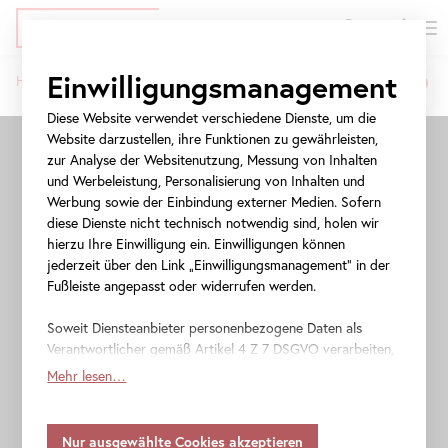
EN
Tickets
Direkt
Zur
Zur
Einwilligungsmanagement
Home
Schlossgarten
zum
Meta-
Navigation
Schlossgarten
Pfadnavigation
Inhalt
Navigation
springen
Diese Website verwendet verschiedene Dienste, um die
springen
Website darzustellen, ihre Funktionen zu gewährleisten,
zur Analyse der Websitenutzung, Messung von Inhalten
und Werbeleistung, Personalisierung von Inhalten und
Werbung sowie der Einbindung externer Medien. Sofern
diese Dienste nicht technisch notwendig sind, holen wir
hierzu Ihre Einwilligung ein. Einwilligungen können
jederzeit über den Link „Einwilligungsmanagement“ in der
Fußleiste angepasst oder widerrufen werden.
Soweit Diensteanbieter personenbezogene Daten als
Verantwortlicher gemäß Artikel 4 Z 7 DSGVO verarbeiten,
gilt Ihre Einwilligung auch für die Weitergabe an den
Mehr lesen…
Diensteanbieter zu eigenen Zwecken. Soweit Ihre
getroffenen Einstellungen auch Anbieter umfassen, die
Daten in Staaten ohne Vorliegen eines