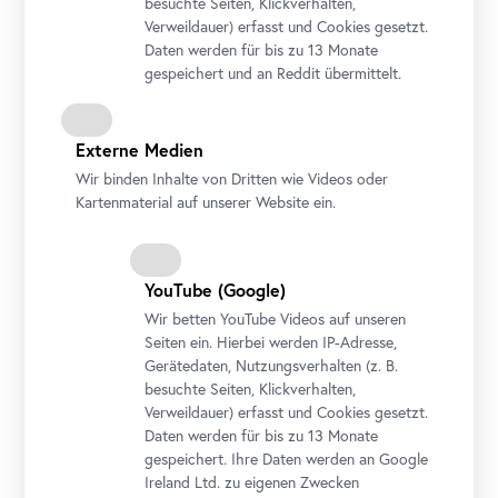
besuchte Seiten, Klickverhalten,
Verweildauer) erfasst und Cookies gesetzt.
Daten werden für bis zu 13 Monate
gespeichert und an Reddit übermittelt.
Alois Mosbacher, Die Nacht, 2017
Courtesy Alois Mosbacher
© Alois Mosbacher / Bildrecht, Wien 2023
Externe Medien
Wir binden Inhalte von Dritten wie Videos oder
Kartenmaterial auf unserer Website ein.
YouTube
(Google)
Wir betten
YouTube
Videos auf unseren
Seiten ein. Hierbei werden IP-Adresse,
Gerätedaten, Nutzungsverhalten (z. B.
Alois Mosbacher, Warte hier auf mich, 2004
besuchte Seiten, Klickverhalten,
Courtesy Alois Mosbacher
Verweildauer) erfasst und Cookies gesetzt.
© Alois Mosbacher / Bildrecht, Wien 2023
Daten werden für bis zu 13 Monate
gespeichert. Ihre Daten werden an Google
Ireland Ltd. zu eigenen Zwecken