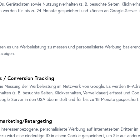
IDs, Gerätedaten sowie Nutzungsverhalten (z. B. besuchte Seiten, Klickverha
en werden für bis zu 24 Monate gespeichert und können an Google-Server i
Friedensreich Hundertwasser, 224
große Weg, 1955
Foto: Johannes Stoll / Belvedere,
© 2021 Namida AG, Glarus, Schwe
hen es uns Werbeleistung zu messen und personalisierte Werbung basieren
uzeigen.
s / Conversion Tracking
ie Messung der Werbeleistung im Netzwerk von Google. Es werden IP-Adres
alten (z. B. besuchte Seiten, Klickverhalten, Verweildauer) erfasst und Coo
ogle-Server in den USA übermittelt und für bis zu 18 Monate gespeichert
Ausstellungsansicht "Avantgarde 
Gegenwart. Die Sammlung Belvede
marketing/Retargeting
Lassnig bis Knebl"
 interessenbezogene, personalisierte Werbung auf Internetseiten Dritter 
Foto: Johannes Stoll / Belvedere,
erzu wird eine eindeutige ID in einem Cookie gespeichert, um Sie auf andere