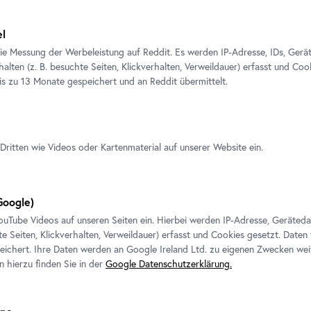
el
ie Messung der Werbeleistung auf Reddit. Es werden IP-Adresse, IDs, Gerä
alten (z. B. besuchte Seiten, Klickverhalten, Verweildauer) erfasst und Coo
is zu 13 Monate gespeichert und an Reddit übermittelt.
ungsansicht "Avantgarde und
t. Die Sammlung Belvedere von
Dritten wie Videos oder Kartenmaterial auf unserer Website ein.
is Knebl"
annes Stoll / Belvedere, Wien
oogle)
ouTube
Videos auf unseren Seiten ein. Hierbei werden IP-Adresse, Geräted
te Seiten, Klickverhalten, Verweildauer) erfasst und Cookies gesetzt. Daten
Für weitere Informationen und Pressebilder wenden
ichert. Ihre Daten werden an Google Ireland Ltd. zu eigenen Zwecken wei
 für
Sie sich bitte an:
n hierzu finden Sie in der
Google Datenschutzerklärung.
Pressereferentin
die
Irene Jäger, Dipl. Kulturw.in Univ.
chte.