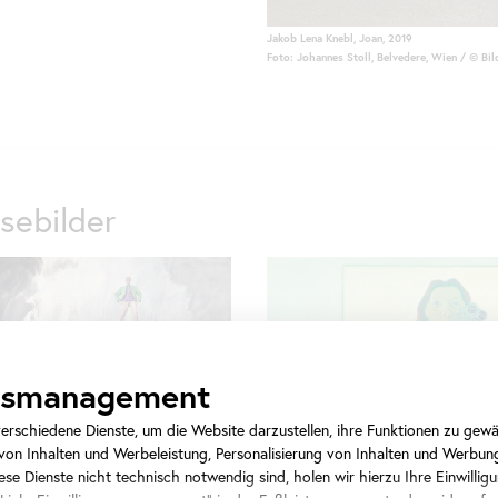
Jakob Lena Knebl, Joan, 2019
Foto: Johannes Stoll, Belvedere, Wien / © Bi
sebilder
ngsmanagement
rschiedene Dienste, um die Website darzustellen, ihre Funktionen zu gewäh
on Inhalten und Werbeleistung, Personalisierung von Inhalten und Werbun
se Dienste nicht technisch notwendig sind, holen wir hierzu Ihre Einwilligu
ns Scheirl, Neoliberal Surrealist,