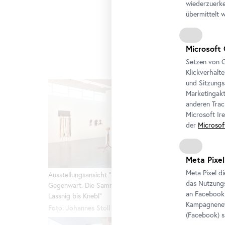
wiederzuerke
übermittelt 
Tess Jara
Foto: Joh
Microsoft 
2020 Dau
Ludwig-St
Setzen von C
2021
Klickverhalt
und Sitzungs
Marketingakt
anderen Trac
Microsoft Ir
der
Microsof
Meta Pixel
Meta Pixel d
Ausstellungsansicht "Avantgarde und
Ausstell
das Nutzungs
Gegenwart. Die Sammlung Belvedere von
Gegenwar
an
Facebook
Lassnig bis Knebl"
Lassnig b
Kampagneneff
Foto: Johannes Stoll / Belvedere, Wien
Foto: Joh
(
Facebook
) 