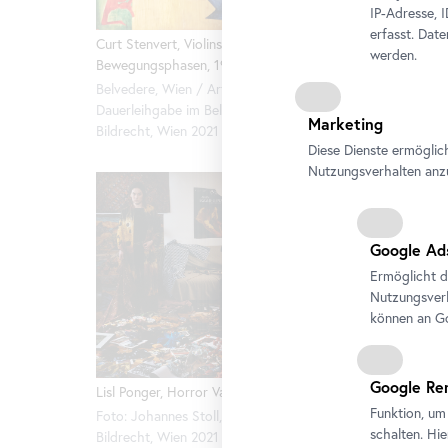
IP-Adresse, 
erfasst. Dat
Curt Stenvert, Violinspieler in vier
werden.
Bewegungsphasen, 1947
Belvedere, Wien / Artothek des Bundes,
Dauerleihgabe im Belvedere, Wien / ©
Marketing
Bildrecht, Wien 2021
Diese Dienste ermöglic
Nutzungsverhalten anz
Google Ad
Ermöglicht d
Nutzungsverh
können an Go
Google Re
Lisl Ponger, Horror Vacui, 2008
Funktion, um
Foto: Johannes Stoll, Belvedere, Wien / ©
schalten. Hi
Bildrecht, Wien 2021