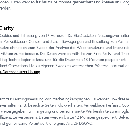
nnen. Daten werden für bis zu 24 Monate gespeichert und können an Goog
werden.
y, St. Stephen’s Way II, 1965
annes Stoll, Belvedere, Wien /
Clarity
erleihgabe Österreichische
iftung, Wien / © Bildrecht, Wien
ookies und Erfassung von IP-Adresse, IDs, Gerätedaten, Nutzungsverhalten 
en, Verweildauer), Cursor- und Scroll-Bewegungen und Erstellung von Verh
aufzeichnungen zum Zweck der Analyse der Websitenutzung und Interaktio
ivitäten zu verbessern. Die Daten werden mithilfe von First-Party- und Thi
king-Technologien erfasst und für die Dauer von 13 Monaten gespeichert. 
eland Operations Ltd zu eigenen Zwecken weitergeben. Weitere Informatione
t-Datenschutzerklärung
.
ient zur Leistungsmessung von Marketingkampagnen. Es werden IP-Adresse
ungsansicht "Avantgarde und
Ausstellungsansicht "Avantgarde 
verhalten (z. B. besuchte Seiten, Klickverhalten, Verweildauer) erfasst, Co
t. Die Sammlung Belvedere von
Gegenwart. Die Sammlung Belvede
weitergegeben, um Targeting und personalisierte Werbeinhalte zu ermögli
is Knebl"
Lassnig bis Knebl"
izienz zu verbessern. Daten werden bis zu 12 Monaten gespeichert. Belv
annes Stoll / Belvedere, Wien
Foto: Johannes Stoll / Belvedere,
sind gemeinsame Verantwortliche gem.
Art
. 26 DSGVO.