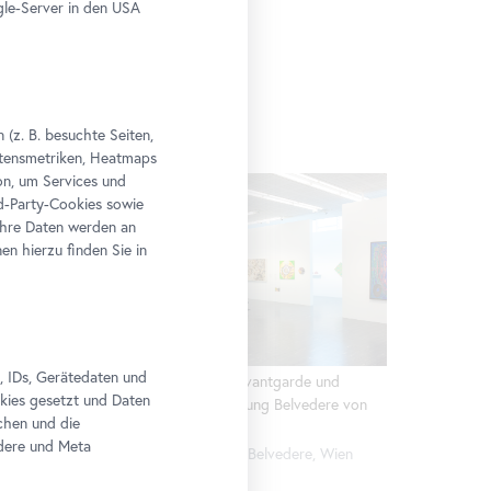
le-Server in den USA
(z. B. besuchte Seiten,
altensmetriken, Heatmaps
n, um Services und
rd-Party-Cookies sowie
Ihre Daten werden an
n hierzu finden Sie in
, IDs, Gerätedaten und
und
Ausstellungsansicht "Avantgarde und
okies gesetzt und Daten
re von
Gegenwart. Die Sammlung Belvedere von
chen und die
Lassnig bis Knebl"
edere und Meta
 Wien
Foto: Johannes Stoll / Belvedere, Wien