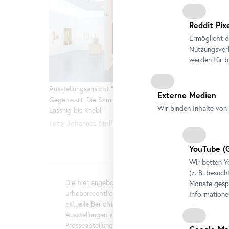
Reddit Pix
Ermöglicht d
Nutzungsverh
werden für b
Ausstellungsansicht "Avantgarde und
Ausstell
Externe Medien
Gegenwart. Die Sammlung Belvedere von
Gegenwar
Wir binden Inhalte von 
Lassnig bis Knebl"
Lassnig b
Foto: Johannes Stoll / Belvedere, Wien
Foto: Joh
YouTube
(G
Wir betten
Y
(z. B. besuch
Die hier angebotenen Texte und Bilder sind
Monate gespe
urheberrechtlich geschützt und stehen ausschließlich
Informatione
aktuelle Berichterstattung über die genannten
Ausstellungen zur freien Verfügung. Kontaktieren Sie 
Presseabteilung bezüglich der entsprechenden Bildre