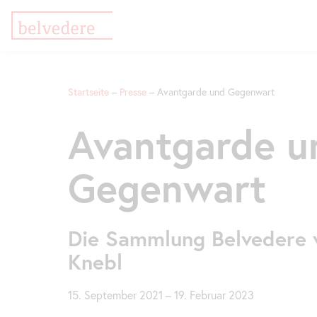
Direkt
Zur
Zur
zum
Meta-
Navigation
Startseite
Presse
Avantgarde und Gegenwart
Inhalt
Navigation
springen
springen
Pfadnavigation
Avantgarde u
Gegenwart
Die Sammlung Belvedere v
Knebl
15. September 2021
–
19. Februar 2023