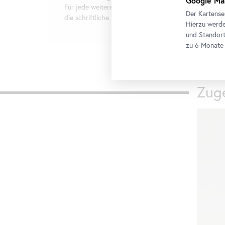
Google Ma
Für jede weitere Nutzung oder Weitergabe holen Sie 
Der Kartense
die schriftliche Zustimmung des Presseteams ein.
Hierzu werde
und Standort
zu 6 Monate 
Zuge