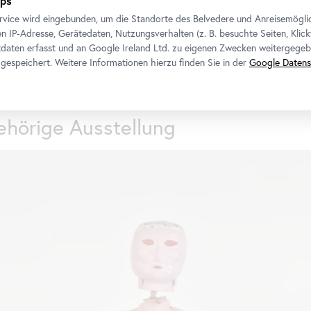
ps
bitte
T:
+43 1 795 57-185
rvice wird eingebunden, um die Standorte des Belvedere und Anreisemögli
M:
+43 664 800 141-185
n IP-Adresse, Gerätedaten, Nutzungsverhalten (z. B. besuchte Seiten, Klick
daten erfasst und an Google Ireland Ltd. zu eigenen Zwecken weitergegeb
E-Mail:
i.jaeger@belvedere.at
gespeichert. Weitere Informationen hierzu finden Sie in der
Google Datens
hörige Ausstellung