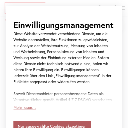
EN
Tickets
Direkt
Zur
Zur
Startseite
Presse
BELVEDERE
ART
AWARD 2024
Einwilligungsmanagement
zum
Meta-
Navigation
Pfadnavigation
Inhalt
Navigation
springen
Diese Website verwendet verschiedene Dienste, um die
BELVEDERE
ART
AWARD
springen
Website darzustellen, ihre Funktionen zu gewährleisten,
2024
zur Analyse der Websitenutzung, Messung von Inhalten
und Werbeleistung, Personalisierung von Inhalten und
Werbung sowie der Einbindung externer Medien. Sofern
Rabbya Naseer mit dem
diese Dienste nicht technisch notwendig sind, holen wir
hierzu Ihre Einwilligung ein. Einwilligungen können
Belvedere
Art
Award 2024
jederzeit über den Link „Einwilligungsmanagement“ in der
Fußleiste angepasst oder widerrufen werden.
ausgezeichnet
Soweit Diensteanbieter personenbezogene Daten als
Der biennal ausgelobte, mit 20.000 Euro dotierte
Verantwortlicher gemäß Artikel 4 Z 7 DSGVO verarbeiten,
Preis für zeitgenössische Kunst wurde am Montag,
gilt Ihre Einwilligung auch für die Weitergabe an den
Mehr lesen…
Diensteanbieter zu eigenen Zwecken. Soweit Ihre
dem 13. Mai 2024, zum zweiten Mal von Vendome
getroffenen Einstellungen auch Anbieter umfassen, die
Projects und dem Belvedere verliehen.
Daten in Staaten ohne Vorliegen eines