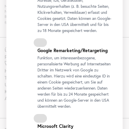
Adresse, IDs, Gerätedaten,
Nutzungsverhalten (z. B. besuchte Seiten,
Mit „Registrieren“ stimmen Sie der Verarbeitung Ihrer Daten sowie Analyse der
Newsletterinteraktion zum Zweck der Newsletterzusendung durch das
Klickverhalten, Verweildauer) erfasst und
Belvedere zu. Die Einwilligung kann widerrufen werden. Weitere Informationen
Cookies gesetzt. Daten können an Google-
finden Sie
hier
.
Server in den USA übermittelt und für bis
zu 18 Monate gespeichert werden.
Über uns
Google Remarketing/Retargeting
Presse
Funktion, um interessenbezogene,
Vermietung
personalisierte Werbung auf Internetseiten
Dritter im Netzwerk von Google zu
Hochzeit
schalten. Hierzu wird eine eindeutige ID in
Tourism | B2B
einem Cookie gespeichert, um Sie auf
Unterstützen
anderen Seiten wiederzuerkennen. Daten
Karriere
werden für bis zu 24 Monate gespeichert
Artothek
und können an Google-Server in den USA
übermittelt werden.
Microsoft Clarity