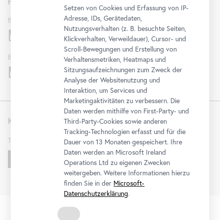
Folgen Sie uns
Setzen von Cookies und Erfassung von IP-
Adresse, IDs, Gerätedaten,
Belvedere
Nutzungsverhalten (z. B. besuchte Seiten,
Klickverhalten, Verweildauer), Cursor- und
Scroll-Bewegungen und Erstellung von
Belvedere 21
Verhaltensmetriken, Heatmaps und
Sitzungsaufzeichnungen zum Zweck der
Analyse der Websitenutzung und
Interaktion, um Services und
Marketingaktivitäten zu verbessern. Die
Daten werden mithilfe von First-Party- und
Kontakt
Third-Party-Cookies sowie anderen
Tracking-Technologien erfasst und für die
T
+43 1 795 57-0
Dauer von 13 Monaten gespeichert. Ihre
Daten werden an Microsoft Ireland
Schreiben Sie uns!
Operations Ltd zu eigenen Zwecken
weitergeben. Weitere Informationen hierzu
finden Sie in der
Microsoft-
Datenschutzerklärung
.
FAQ
Organisation
AGB
Datenschutz
Impressum