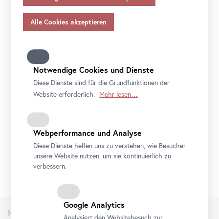
einer eigenen ERKLÄRUNG.
Angemessenheitsbeschlusses gem.
Art
. 45 Abs 3 DSGVO
und ohne geeignete Garantien gem.
Art
. 46 DSGVO
übermitteln, so gilt Ihre Einwilligung auch hierfür.
Bitte beachten Sie, dass Ihnen womöglich nicht alle
File
PM-Dievielen.pdf
Funktionen unseres
Online
-Angebots zur Verfügung
stehen, wenn Sie nicht alle Zwecke zulassen. Weitere
Notwendige Cookies und Dienste
Informationen zum Datenschutz, Ihren Rechten und
Diese Dienste sind für die Grundfunktionen der
Kontaktdaten des Verantwortlichen und der
Website erforderlich.
Mehr lesen…
Datenschutzbeauftragten finden Sie in unserer
Datenschutz
.
Webperformance und Analyse
Diese Dienste helfen uns zu verstehen, wie Besucher
unsere Website nutzen, um sie kontinuierlich zu
verbessern.
Google Analytics
Newsletter
Analysiert den Websitebesuch zur