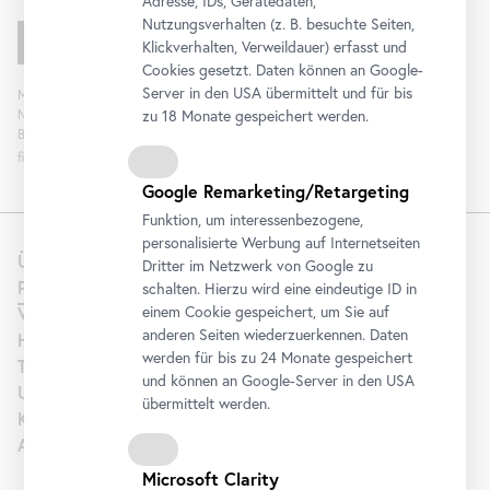
Adresse, IDs, Gerätedaten,
Nutzungsverhalten (z. B. besuchte Seiten,
Klickverhalten, Verweildauer) erfasst und
Cookies gesetzt. Daten können an Google-
Server in den USA übermittelt und für bis
Mit „Registrieren“ stimmen Sie der Verarbeitung Ihrer Daten sowie Analyse der
zu 18 Monate gespeichert werden.
Newsletterinteraktion zum Zweck der Newsletterzusendung durch das
Belvedere zu. Die Einwilligung kann widerrufen werden. Weitere Informationen
finden Sie
hier
.
Google Remarketing/Retargeting
Funktion, um interessenbezogene,
personalisierte Werbung auf Internetseiten
Über uns
Dritter im Netzwerk von Google zu
Presse
schalten. Hierzu wird eine eindeutige ID in
einem Cookie gespeichert, um Sie auf
Vermietung
anderen Seiten wiederzuerkennen. Daten
Hochzeit
werden für bis zu 24 Monate gespeichert
Tourism | B2B
und können an Google-Server in den USA
Unterstützen
übermittelt werden.
Karriere
Artothek
Microsoft Clarity