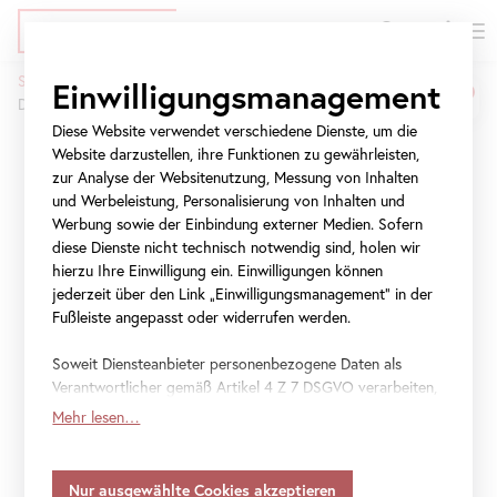
EN
Tickets
Direkt
Zur
Zur
Startseite
Presse
Einwilligungsmanagement
zum
Meta-
Navigation
Das Belvedere unterstützt die ERKLÄRUNG DER VIELEN
Pfadnavigation
Inhalt
Navigation
springen
Diese Website verwendet verschiedene Dienste, um die
springen
Website darzustellen, ihre Funktionen zu gewährleisten,
Das Belvedere
zur Analyse der Websitenutzung, Messung von Inhalten
unterstützt die
und Werbeleistung, Personalisierung von Inhalten und
Werbung sowie der Einbindung externer Medien. Sofern
ERKLÄRUNG DER VIELEN
diese Dienste nicht technisch notwendig sind, holen wir
hierzu Ihre Einwilligung ein. Einwilligungen können
jederzeit über den Link „Einwilligungsmanagement“ in der
Als Bündnis für eine offene Gesellschaft und ihre
Fußleiste angepasst oder widerrufen werden.
demokratische Gestaltung in Respekt, Vielfalt und
Soweit Diensteanbieter personenbezogene Daten als
Toleranz wurde die ERKLÄRUNG DER VIELEN ins Leben
Verantwortlicher gemäß Artikel 4 Z 7 DSGVO verarbeiten,
gerufen. Seit 2018 haben sich in Deutschland über 2.300
gilt Ihre Einwilligung auch für die Weitergabe an den
Mehr lesen…
Kunst- und Kulturinstitutionen der Kampagne für
Diensteanbieter zu eigenen Zwecken. Soweit Ihre
Solidarität und die Freiheit der Kunst angeschlossen. Am
getroffenen Einstellungen auch Anbieter umfassen, die
14. Mai 2019 starten DIE VIELEN auch in Österreich mit
Daten in Staaten ohne Vorliegen eines