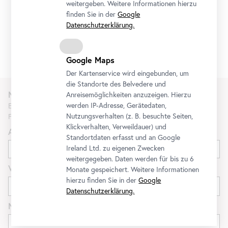
weitergeben. Weitere Informationen hierzu
T:
+43 1 795 57-185
finden Sie in der
Google
Datenschutzerklärung.
M:
+43 664 800 141-185
E-Mail:
i.jaeger@belvedere.at
Google Maps
Der Kartenservice wird eingebunden, um
die Standorte des Belvedere und
Newsletter
Anreisemöglichkeiten anzuzeigen. Hierzu
werden IP-Adresse, Gerätedaten,
Erfahren Sie als Erste*r über neue Ausstellungen, Workshops,
Nutzungsverhalten (z. B. besuchte Seiten,
Führungen und Aktionen des Belvedere.
Klickverhalten, Verweildauer) und
Anrede
Standortdaten erfasst und an Google
Ireland Ltd. zu eigenen Zwecken
weitergegeben. Daten werden für bis zu 6
Vorname
Monate gespeichert. Weitere Informationen
hierzu finden Sie in der
Google
Datenschutzerklärung.
Nachname