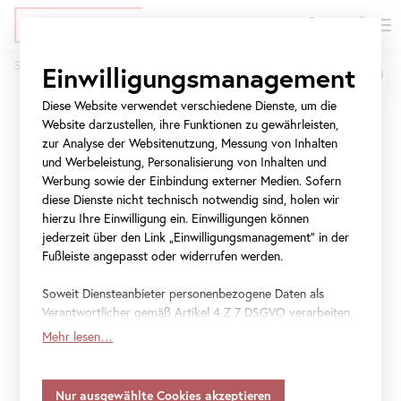
EN
Tickets
Direkt
Zur
Zur
Startseite
Presse
Queering
the
Belvedere 2025
Einwilligungsmanagement
zum
Meta-
Navigation
Pfadnavigation
Inhalt
Navigation
springen
Diese Website verwendet verschiedene Dienste, um die
Queering
the
Belvedere
springen
Website darzustellen, ihre Funktionen zu gewährleisten,
2025
zur Analyse der Websitenutzung, Messung von Inhalten
und Werbeleistung, Personalisierung von Inhalten und
Werbung sowie der Einbindung externer Medien. Sofern
Pride
Month
im Belvedere –
diese Dienste nicht technisch notwendig sind, holen wir
hierzu Ihre Einwilligung ein. Einwilligungen können
Film, Kunst, Mode,
jederzeit über den Link „Einwilligungsmanagement“ in der
Fußleiste angepasst oder widerrufen werden.
Performance
& Führungen
Soweit Diensteanbieter personenbezogene Daten als
Verantwortlicher gemäß Artikel 4 Z 7 DSGVO verarbeiten,
gilt Ihre Einwilligung auch für die Weitergabe an den
Mehr lesen…
File
Pressetext
QUEERING
THE
BELVEDERE 2025 (DE)
Diensteanbieter zu eigenen Zwecken. Soweit Ihre
getroffenen Einstellungen auch Anbieter umfassen, die
Daten in Staaten ohne Vorliegen eines