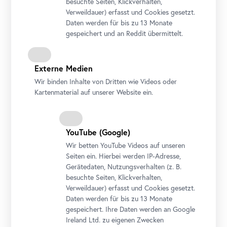
besuchte Seiten, Klickverhalten,
Verweildauer) erfasst und Cookies gesetzt.
© Belvedere, Wien
Daten werden für bis zu 13 Monate
gespeichert und an Reddit übermittelt.
Externe Medien
Die hier angebotenen Texte und Bilder sind
Wir binden Inhalte von Dritten wie Videos oder
urheberrechtlich geschützt und stehen ausschließlich
Kartenmaterial auf unserer Website ein.
für aktuelle Berichterstattung über die genannten
Ausstellungen zur freien Verfügung. Kontaktieren Sie die
Presseabteilung bezüglich der entsprechenden
Bildrechte. Für jede weitere Nutzung oder Weitergabe
YouTube
(Google)
holen Sie bitte die schriftliche Zustimmung des
Wir betten
YouTube
Videos auf unseren
Presseteams ein.
Seiten ein. Hierbei werden IP-Adresse,
Gerätedaten, Nutzungsverhalten (z. B.
besuchte Seiten, Klickverhalten,
Für weitere Informationen und Pressebilder wenden
Verweildauer) erfasst und Cookies gesetzt.
Sie sich bitte an:
Daten werden für bis zu 13 Monate
gespeichert. Ihre Daten werden an Google
Pressereferentin
Ireland Ltd. zu eigenen Zwecken
Irene Jäger, Dipl. Kulturw.in Univ.