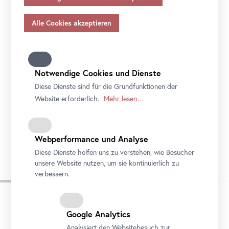
Angemessenheitsbeschlusses gem.
Art
. 45 Abs 3 DSGVO
und ohne geeignete Garantien gem.
Art
. 46 DSGVO
übermitteln, so gilt Ihre Einwilligung auch hierfür.
Bitte beachten Sie, dass Ihnen womöglich nicht alle
Funktionen unseres
Online
-Angebots zur Verfügung
stehen, wenn Sie nicht alle Zwecke zulassen. Weitere
Notwendige Cookies und Dienste
Informationen zum Datenschutz, Ihren Rechten und
Diese Dienste sind für die Grundfunktionen der
Kontaktdaten des Verantwortlichen und der
Website erforderlich.
Mehr lesen…
Datenschutzbeauftragten finden Sie in unserer
Datenschutz
.
Queering
the
Belvedere
Webperformance und Analyse
Foto: Johannes Stoll / Belvedere, Wien
Diese Dienste helfen uns zu verstehen, wie Besucher
unsere Website nutzen, um sie kontinuierlich zu
verbessern.
Google Analytics
Analysiert den Websitebesuch zur