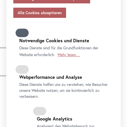
Angemessenheitsbeschlusses gem.
Art
. 45 Abs 3 DSGVO
und ohne geeignete Garantien gem.
Art
. 46 DSGVO
übermitteln, so gilt Ihre Einwilligung auch hierfür.
Bitte beachten Sie, dass Ihnen womöglich nicht alle
Funktionen unseres
Online
-Angebots zur Verfügung
stehen, wenn Sie nicht alle Zwecke zulassen. Weitere
Notwendige Cookies und Dienste
Informationen zum Datenschutz, Ihren Rechten und
Diese Dienste sind für die Grundfunktionen der
Kontaktdaten des Verantwortlichen und der
Website erforderlich.
Mehr lesen…
Datenschutzbeauftragten finden Sie in unserer
Datenschutz
.
Pressebilder
Webperformance und Analyse
Diese Dienste helfen uns zu verstehen, wie Besucher
unsere Website nutzen, um sie kontinuierlich zu
verbessern.
Google Analytics
Analysiert den Websitebesuch zur