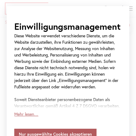
EN
Tickets
Direkt
Zur
Zur
Startseite
Presse
Schausammlung
Einwilligungsmanagement
zum
Meta-
Navigation
Pfadnavigation
Inhalt
Navigation
springen
Diese Website verwendet verschiedene Dienste, um die
Schausammlung
springen
Website darzustellen, ihre Funktionen zu gewährleisten,
zur Analyse der Websitenutzung, Messung von Inhalten
und Werbeleistung, Personalisierung von Inhalten und
1. März 2018
–
24. Juli 2021
Werbung sowie der Einbindung externer Medien. Sofern
diese Dienste nicht technisch notwendig sind, holen wir
hierzu Ihre Einwilligung ein. Einwilligungen können
jederzeit über den Link „Einwilligungsmanagement“ in der
File
Pressemappe Schausammlung Oberes Belvedere
Fußleiste angepasst oder widerrufen werden.
(deutsch)
Soweit Diensteanbieter personenbezogene Daten als
File
Press text Collection (EN)
Verantwortlicher gemäß Artikel 4 Z 7 DSGVO verarbeiten,
gilt Ihre Einwilligung auch für die Weitergabe an den
Mehr lesen…
Diensteanbieter zu eigenen Zwecken. Soweit Ihre
getroffenen Einstellungen auch Anbieter umfassen, die
Daten in Staaten ohne Vorliegen eines