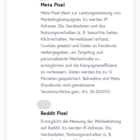
Meta Pixel
Meta Pixel dient zur Leistungsmessung von
Marketingkampagnen. Es werden IP-
Adresse, IDs, Gerätedaten und das
Nutzungsverhalten (z. B. besuchte Seiten,
Klickverhalten, Verweildauer) erfasst,
Cookies gesetzt und Daten an
Facebook
weitergegeben, um Targeting und
personalisierte Werbeinhalte zu
ermöglichen und die Kampagneneffizienz
zu verbessern. Daten werden bis zu 12
Monaten gespeichert. Belvedere und Meta
Richard Gerstl, Die Schwestern Karoline und Pauline Fey, 1905
(
Facebook
) sind gemeinsame
© Belvedere, Wien
Verantwortliche gem.
Art
. 26 DSGVO.
Reddit Pixel
Ermöglicht die Messung der Werbeleistung
auf Reddit. Es werden IP-Adresse, IDs,
Gerätedaten, Nutzungsverhalten (z. B.