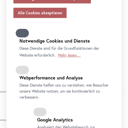
Angemessenheitsbeschlusses gem.
Art
. 45 Abs 3 DSGVO
und ohne geeignete Garantien gem.
Art
. 46 DSGVO
übermitteln, so gilt Ihre Einwilligung auch hierfür.
Bitte beachten Sie, dass Ihnen womöglich nicht alle
Funktionen unseres
Online
-Angebots zur Verfügung
stehen, wenn Sie nicht alle Zwecke zulassen. Weitere
Notwendige Cookies und Dienste
Informationen zum Datenschutz, Ihren Rechten und
Diese Dienste sind für die Grundfunktionen der
Kontaktdaten des Verantwortlichen und der
Website erforderlich.
Mehr lesen…
Datenschutzbeauftragten finden Sie in unserer
Datenschutz
.
Tea Talks
Foto: Lidiia Yudina
Webperformance und Analyse
Diese Dienste helfen uns zu verstehen, wie Besucher
unsere Website nutzen, um sie kontinuierlich zu
verbessern.
Pressebilder
Google Analytics
Analysiert den Websitebesuch zur