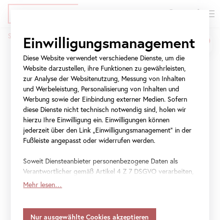
EN
Tickets
Direkt
Zur
Zur
Startseite
Presse
Tea Talks mit Ukrainer*innen
Einwilligungsmanagement
zum
Meta-
Navigation
Pfadnavigation
Inhalt
Navigation
springen
Diese Website verwendet verschiedene Dienste, um die
Tea Talks mit
springen
Website darzustellen, ihre Funktionen zu gewährleisten,
Ukrainer*innen
zur Analyse der Websitenutzung, Messung von Inhalten
und Werbeleistung, Personalisierung von Inhalten und
Werbung sowie der Einbindung externer Medien. Sofern
Museumsprogramm in
diese Dienste nicht technisch notwendig sind, holen wir
hierzu Ihre Einwilligung ein. Einwilligungen können
ukrainischer Sprache
jederzeit über den Link „Einwilligungsmanagement“ in der
Fußleiste angepasst oder widerrufen werden.
Soweit Diensteanbieter personenbezogene Daten als
Verantwortlicher gemäß Artikel 4 Z 7 DSGVO verarbeiten,
File
Tea Talks im Belvedere
gilt Ihre Einwilligung auch für die Weitergabe an den
Mehr lesen…
Diensteanbieter zu eigenen Zwecken. Soweit Ihre
getroffenen Einstellungen auch Anbieter umfassen, die
Daten in Staaten ohne Vorliegen eines