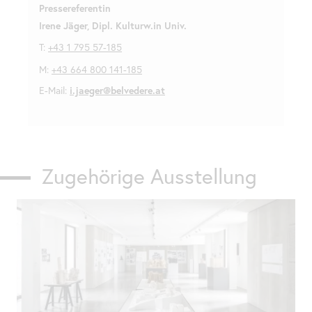
Pressereferentin
Irene Jäger, Dipl. Kulturw.in Univ.
T:
+43 1 795 57-185
M:
+43 664 800 141-185
E-Mail:
i.jaeger@belvedere.at
Zugehörige Ausstellung