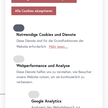
Angemessenheitsbeschlusses gem.
Art
. 45 Abs 3 DSGVO
und ohne geeignete Garantien gem.
Art
. 46 DSGVO
übermitteln, so gilt Ihre Einwilligung auch hierfür.
Bitte beachten Sie, dass Ihnen womöglich nicht alle
Funktionen unseres
Online
-Angebots zur Verfügung
stehen, wenn Sie nicht alle Zwecke zulassen. Weitere
Notwendige Cookies und Dienste
Informationen zum Datenschutz, Ihren Rechten und
Diese Dienste sind für die Grundfunktionen der
Kontaktdaten des Verantwortlichen und der
Website erforderlich.
Mehr lesen…
Datenschutzbeauftragten finden Sie in unserer
Datenschutz
.
Webperformance und Analyse
Kirche Zur Heiligsten Dreifaltigkeit auf dem Georgenberg in Wien-Mauer, Ansicht von
Süd-Ost
Diese Dienste helfen uns zu verstehen, wie Besucher
Foto: Johannes Stoll / Belvedere, Wien
unsere Website nutzen, um sie kontinuierlich zu
verbessern.
Google Analytics
Analysiert den Websitebesuch zur