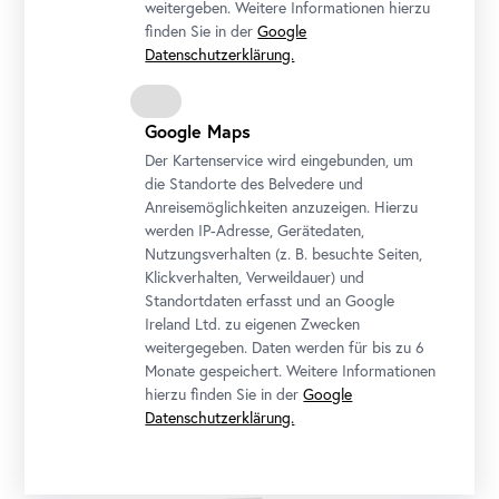
weitergeben. Weitere Informationen hierzu
finden Sie in der
Google
Ausstellungsansicht "WOTRUBA. Himmelwärts"
Datenschutzerklärung.
Foto: Johannes Stoll / Belvedere, Wien
Google Maps
Der Kartenservice wird eingebunden, um
die Standorte des Belvedere und
Anreisemöglichkeiten anzuzeigen. Hierzu
werden IP-Adresse, Gerätedaten,
Nutzungsverhalten (z. B. besuchte Seiten,
Klickverhalten, Verweildauer) und
Standortdaten erfasst und an Google
Ireland Ltd. zu eigenen Zwecken
weitergegeben. Daten werden für bis zu 6
Monate gespeichert. Weitere Informationen
hierzu finden Sie in der
Google
Kirche Zur Heiligsten Dreifaltigkeit auf dem Georgenberg in Wien-
Datenschutzerklärung.
Mauer, Ansicht von Süd-Ost
Foto: Johannes Stoll / Belvedere, Wien