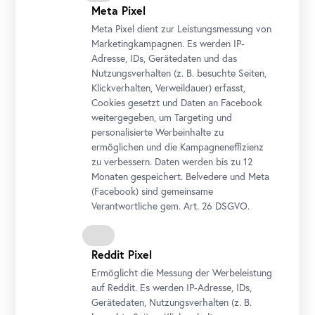
Foto: Johannes Stoll / Belvedere, Wien
Meta Pixel
Meta Pixel dient zur Leistungsmessung von
Marketingkampagnen. Es werden IP-
Adresse, IDs, Gerätedaten und das
Nutzungsverhalten (z. B. besuchte Seiten,
Klickverhalten, Verweildauer) erfasst,
Cookies gesetzt und Daten an
Facebook
weitergegeben, um Targeting und
personalisierte Werbeinhalte zu
ermöglichen und die Kampagneneffizienz
zu verbessern. Daten werden bis zu 12
Monaten gespeichert. Belvedere und Meta
(
Facebook
) sind gemeinsame
Verantwortliche gem.
Art
. 26 DSGVO.
Ausstellungsansicht "WOTRUBA. Himmelwärts"
Foto: Johannes Stoll / Belvedere, Wien
Reddit Pixel
Ermöglicht die Messung der Werbeleistung
auf Reddit. Es werden IP-Adresse, IDs,
Gerätedaten, Nutzungsverhalten (z. B.