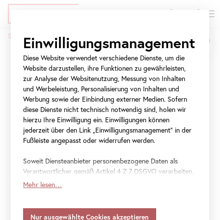
EN
Tickets
Direkt
Zur
Zur
Startseite
Presse
WOTRUBA. Himmelwärts
Einwilligungsmanagement
zum
Meta-
Navigation
Pfadnavigation
Inhalt
Navigation
springen
Diese Website verwendet verschiedene Dienste, um die
WOTRUBA. Himmelwärts
springen
Website darzustellen, ihre Funktionen zu gewährleisten,
zur Analyse der Websitenutzung, Messung von Inhalten
und Werbeleistung, Personalisierung von Inhalten und
Die Kirche auf dem
Werbung sowie der Einbindung externer Medien. Sofern
Georgenberg
diese Dienste nicht technisch notwendig sind, holen wir
hierzu Ihre Einwilligung ein. Einwilligungen können
jederzeit über den Link „Einwilligungsmanagement“ in der
6. Mai 2021
–
30. Jänner 2022
Fußleiste angepasst oder widerrufen werden.
Soweit Diensteanbieter personenbezogene Daten als
Verantwortlicher gemäß Artikel 4 Z 7 DSGVO verarbeiten,
File
Pressekurztext_WOTRUBA_DE
gilt Ihre Einwilligung auch für die Weitergabe an den
Mehr lesen…
Diensteanbieter zu eigenen Zwecken. Soweit Ihre
File
Pressemappe WOTRUBA (DE)
getroffenen Einstellungen auch Anbieter umfassen, die
Daten in Staaten ohne Vorliegen eines