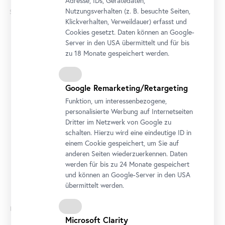
Adresse, IDs, Gerätedaten,
Nutzungsverhalten (z. B. besuchte Seiten,
Sonntag
23
Klickverhalten, Verweildauer) erfasst und
Cookies gesetzt. Daten können an Google-
August
Server in den USA übermittelt und für bis
zu 18 Monate gespeichert werden.
Google Remarketing/Retargeting
Funktion, um interessenbezogene,
Workshop
•
Belvedere 21
personalisierte Werbung auf Internetseiten
Für Familien: Hallo Werkraum!
Dritter im Netzwerk von Google zu
schalten. Hierzu wird eine eindeutige ID in
23. August 2026 15:00 - 17:00
einem Cookie gespeichert, um Sie auf
anderen Seiten wiederzuerkennen. Daten
Ticket
werden für bis zu 24 Monate gespeichert
und können an Google-Server in den USA
übermittelt werden.
Montag
24
Microsoft Clarity