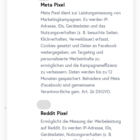
Meta Pixel
Meta Pixel dient zur Leistungsmessung von
Marketingkampagnen. Es werden IP-
Adresse, IDs, Gerätedaten und das
Nutzungsverhalten (z. B. besuchte Seiten,
Klickverhalten, Verweildauer) erfasst,
Workshop
•
Oberes Belvedere
Cookies gesetzt und Daten an
Facebook
Schau!
weitergegeben, um Targeting und
Für Familien: Hallo Werkraum!
personalisierte Werbeinhalte zu
25. August 2026 10:30 - 12:30
ermöglichen und die Kampagneneffizienz
zu verbessern. Daten werden bis zu 12
Ticket
Monaten gespeichert. Belvedere und Meta
(
Facebook
) sind gemeinsame
Verantwortliche gem.
Art
. 26 DSGVO.
Mittwoch
Reddit Pixel
26
Ermöglicht die Messung der Werbeleistung
August
auf Reddit. Es werden IP-Adresse, IDs,
Gerätedaten, Nutzungsverhalten (z. B.