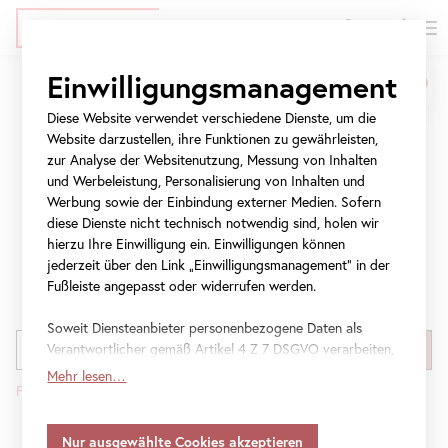
EN
Tickets
Direkt
Zur
Zur
Einwilligungsmanagement
zum
Meta-
Navigation
Programm
Inhalt
Navigation
springen
Diese Website verwendet verschiedene Dienste, um die
springen
Website darzustellen, ihre Funktionen zu gewährleisten,
Ob professionell geführter Rundgang, zeitgemäße
zur Analyse der Websitenutzung, Messung von Inhalten
Reflexion oder partizipativer Austausch – freuen Sie sich
und Werbeleistung, Personalisierung von Inhalten und
auf das vielfältige Programm des Belvedere. Wählen Sie
Werbung sowie der Einbindung externer Medien. Sofern
den Termin für Ihren nächsten Museumsbesuch hier im
diese Dienste nicht technisch notwendig sind, holen wir
Kalender.
hierzu Ihre Einwilligung ein. Einwilligungen können
jederzeit über den Link „Einwilligungsmanagement“ in der
Fußleiste angepasst oder widerrufen werden.
Soweit Diensteanbieter personenbezogene Daten als
Verantwortlicher gemäß Artikel 4 Z 7 DSGVO verarbeiten,
gilt Ihre Einwilligung auch für die Weitergabe an den
Mehr lesen…
Diensteanbieter zu eigenen Zwecken. Soweit Ihre
getroffenen Einstellungen auch Anbieter umfassen, die
Daten in Staaten ohne Vorliegen eines