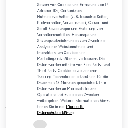
Setzen von Cookies und Erfassung von IP-
August
Adresse, IDs, Gerätedaten,
Nutzungsverhalten (z. B. besuchte Seiten,
Klickverhalten, Verweildauer), Cursor- und
Scroll-Bewegungen und Erstellung von
Verhaltensmetriken, Heatmaps und
Sitzungsaufzeichnungen zum Zweck der
Workshop
•
Oberes Belvedere
Analyse der Websitenutzung und
Schau!
Interaktion, um Services und
Marketingaktivitäten zu verbessern. Die
Für Familien: Hallo Werkraum!
Daten werden mithilfe von First-Party- und
24. August 2026 10:30 - 12:30
Third-Party-Cookies sowie anderen
Tracking-Technologien erfasst und für die
Ticket
Dauer von 13 Monaten gespeichert. Ihre
Daten werden an Microsoft Ireland
Operations Ltd zu eigenen Zwecken
weitergeben. Weitere Informationen hierzu
finden Sie in der
Microsoft-
Dienstag
Datenschutzerklärung
.
25
August