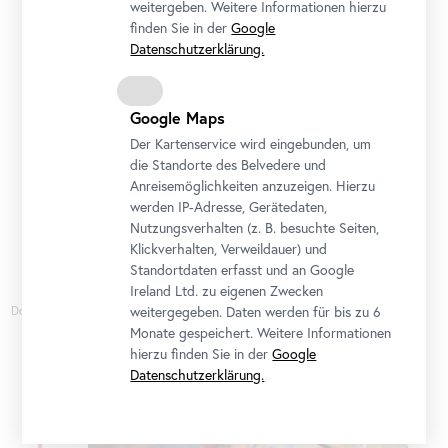
weitergeben. Weitere Informationen hierzu
finden Sie in der
Google
Datenschutzerklärung.
Führung
•
Belvedere 21
Stellprobe
Mit Baby im Museum: Stellprobe
Google Maps
26. August 2026 14:30 - 15:30
Der Kartenservice wird eingebunden, um
die Standorte des Belvedere und
Nur noch 9 Tickets
Anreisemöglichkeiten anzuzeigen. Hierzu
werden IP-Adresse, Gerätedaten,
Ticket
Nutzungsverhalten (z. B. besuchte Seiten,
Klickverhalten, Verweildauer) und
Standortdaten erfasst und an Google
Ireland Ltd. zu eigenen Zwecken
Donnerstag
weitergegeben. Daten werden für bis zu 6
27
Monate gespeichert. Weitere Informationen
hierzu finden Sie in der
Google
August
Datenschutzerklärung.