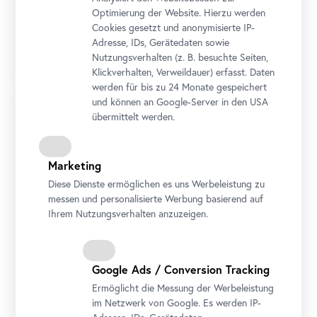
Optimierung der Website. Hierzu werden
Führung
•
Unteres Belvedere
Cookies gesetzt und anonymisierte IP-
Erika Giovanna Klien
Adresse, IDs, Gerätedaten sowie
Alles ist Bewegung (09/2026-01/2027)
Nutzungsverhalten (z. B. besuchte Seiten,
Klickverhalten, Verweildauer) erfasst. Daten
werden für bis zu 24 Monate gespeichert
und können an Google-Server in den USA
übermittelt werden.
Marketing
Diese Dienste ermöglichen es uns Werbeleistung zu
messen und personalisierte Werbung basierend auf
Ihrem Nutzungsverhalten anzuzeigen.
Google Ads / Conversion Tracking
Führung
•
Unteres Belvedere
Erna Rosenstein
Ermöglicht die Messung der Werbeleistung
im Netzwerk von Google. Es werden IP-
Jenseits der Stille (07/2026-01/2027)