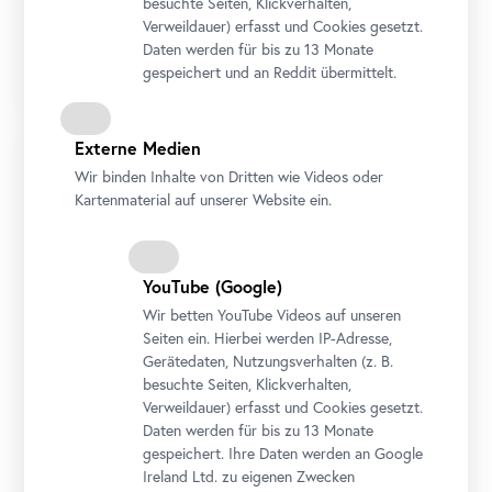
besuchte Seiten, Klickverhalten,
Führung
•
Unteres Belvedere
Verweildauer) erfasst und Cookies gesetzt.
Galerie Mittelalter und Renaissance
Daten werden für bis zu 13 Monate
Rittermythen, Medienmonopol
gespeichert und an Reddit übermittelt.
Externe Medien
Wir binden Inhalte von Dritten wie Videos oder
Kartenmaterial auf unserer Website ein.
YouTube
(Google)
Wir betten
YouTube
Videos auf unseren
Seiten ein. Hierbei werden IP-Adresse,
Gerätedaten, Nutzungsverhalten (z. B.
besuchte Seiten, Klickverhalten,
Führung
•
Oberes Belvedere
Verweildauer) erfasst und Cookies gesetzt.
Schau!
Daten werden für bis zu 13 Monate
gespeichert. Ihre Daten werden an Google
Geschichte erleben. Der Staatsvertrag im
Ireland Ltd. zu eigenen Zwecken
Belvedere