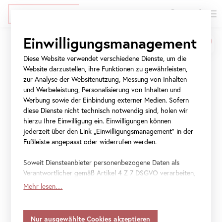
EN
Tickets
Direkt
Zur
Zur
Einwilligungsmanagement
zum
Meta-
Navigation
Für Schulen und
Inhalt
Navigation
springen
Diese Website verwendet verschiedene Dienste, um die
Kindergärten
springen
Website darzustellen, ihre Funktionen zu gewährleisten,
zur Analyse der Websitenutzung, Messung von Inhalten
und Werbeleistung, Personalisierung von Inhalten und
Mit Kunst die Welt befragen und verstehen lernen! Besucht
Werbung sowie der Einbindung externer Medien. Sofern
unsere Museen mit den Angeboten der Kunstvermittlung.
diese Dienste nicht technisch notwendig sind, holen wir
Um in der Übersicht Führungen und Workshops für die
hierzu Ihre Einwilligung ein. Einwilligungen können
gewünschte Altersstufe oder Ausstellung zu sehen, nutzt
jederzeit über den Link „Einwilligungsmanagement“ in der
bitte den Filter.
Fußleiste angepasst oder widerrufen werden.
Soweit Diensteanbieter personenbezogene Daten als
Verantwortlicher gemäß Artikel 4 Z 7 DSGVO verarbeiten,
Besuch mit Schulklassen
gilt Ihre Einwilligung auch für die Weitergabe an den
Mehr lesen…
Diensteanbieter zu eigenen Zwecken. Soweit Ihre
getroffenen Einstellungen auch Anbieter umfassen, die
Besuch mit Kindergartengruppen
Daten in Staaten ohne Vorliegen eines