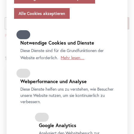
Angemessenheitsbeschlusses gem.
Art
. 45 Abs 3 DSGVO
und ohne geeignete Garantien gem.
Art
. 46 DSGVO
übermitteln, so gilt Ihre Einwilligung auch hierfür.
Bitte beachten Sie, dass Ihnen womöglich nicht alle
Funktionen unseres
Online
-Angebots zur Verfügung
stehen, wenn Sie nicht alle Zwecke zulassen. Weitere
Notwendige Cookies und Dienste
Informationen zum Datenschutz, Ihren Rechten und
Diese Dienste sind für die Grundfunktionen der
Kontaktdaten des Verantwortlichen und der
Website erforderlich.
Mehr lesen…
11
/
11
Führungen & Veranstaltungen
Datenschutzbeauftragten finden Sie in unserer
Datenschutz
.
Webperformance und Analyse
Diese Dienste helfen uns zu verstehen, wie Besucher
unsere Website nutzen, um sie kontinuierlich zu
verbessern.
Google Analytics
Analysiert den Websitebesuch zur