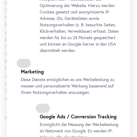
Internationale Beziehungen und Leiter der Abteilung für
Optimierung der Website. Hierzu werden
Soziale Arbeit, Sozialpolitik und -
management
an der
Cookies gesetzt und anonymisierte IP-
Fachhochschule
Management
Center
Innsbruck. Seine
Adresse, IDs, Gerätedaten sowie
Forschungsschwerpunkte sind Migration, europäisch-
Nutzungsverhalten (z. B. besuchte Seiten,
Klickverhalten, Verweildauer) erfasst. Daten
afrikanische Beziehungen sowie Konflikte in Afrika. Von 2014
werden für bis zu 24 Monate gespeichert
bis 2016 war er Mitglied des Migrationsbeirates des
und können an Google-Server in den USA
Österreichischen Innenministeriums, 2017 Mitglied des
übermittelt werden.
Steuerungsausschusses zur Vorbereitung des
Migrationspaktes der Vereinten Nationen. Prof. Gebrewold
hat zahlreiche wissenschaftliche Publikationen
Marketing
veröffentlicht, darunter: Human Trafficking and Exploitation
Diese Dienste ermöglichen es uns Werbeleistung zu
(2017), Understanding Migrant Decisions (2016), A Global
messen und personalisierte Werbung basierend auf
Security Triangle (2010), Anatomy of Violence (2009), Africa
Ihrem Nutzungsverhalten anzuzeigen.
and Fortress Europe (2007).
Google Ads / Conversion Tracking
Anschließend Diskussion mit Prof. Dr. Belachew Gebrewold.
Ermöglicht die Messung der Werbeleistung
Zeitraum
im Netzwerk von Google. Es werden IP-