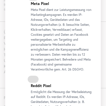
Newsletterinteraktion zum Zweck der Newsletterzusendung durch das
Meta Pixel
Belvedere zu. Die Einwilligung kann widerrufen werden. Weitere Informationen
Meta Pixel dient zur Leistungsmessung von
finden Sie
hier
.
Marketingkampagnen. Es werden IP-
Adresse, IDs, Gerätedaten und das
Nutzungsverhalten (z. B. besuchte Seiten,
Klickverhalten, Verweildauer) erfasst,
Über uns
Cookies gesetzt und Daten an
Facebook
Presse
weitergegeben, um Targeting und
Vermietung
personalisierte Werbeinhalte zu
Hochzeit
ermöglichen und die Kampagneneffizienz
Tourism | B2B
zu verbessern. Daten werden bis zu 12
Monaten gespeichert. Belvedere und Meta
Unterstützen
(
Facebook
) sind gemeinsame
Karriere
Verantwortliche gem.
Art
. 26 DSGVO.
Artothek
Reddit Pixel
Ermöglicht die Messung der Werbeleistung
auf Reddit. Es werden IP-Adresse, IDs,
Folgen Sie uns
Gerätedaten, Nutzungsverhalten (z. B.