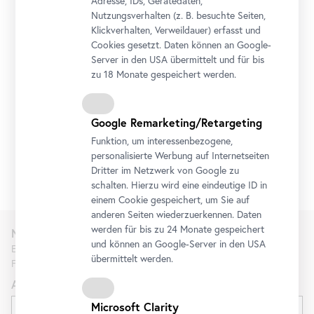
Adresse, IDs, Gerätedaten,
29. Mai 2021
15:00
-
17:00
Nutzungsverhalten (z. B. besuchte Seiten,
Klickverhalten, Verweildauer) erfasst und
Adresse
Cookies gesetzt. Daten können an Google-
Arsenalstraße 1, 1030 Wien
Server in den USA übermittelt und für bis
zu 18 Monate gespeichert werden.
Sprache
Google Remarketing/Retargeting
Deutsch
Funktion, um interessenbezogene,
zugehörige Ausstellung
personalisierte Werbung auf Internetseiten
JOSEPH BEUYS
Dritter im Netzwerk von Google zu
schalten. Hierzu wird eine eindeutige ID in
einem Cookie gespeichert, um Sie auf
anderen Seiten wiederzuerkennen. Daten
werden für bis zu 24 Monate gespeichert
Newsletter
und können an Google-Server in den USA
Erfahren Sie als Erste*r über neue Ausstellungen, Workshops,
übermittelt werden.
Führungen und Aktionen des Belvedere.
Anrede
Microsoft Clarity