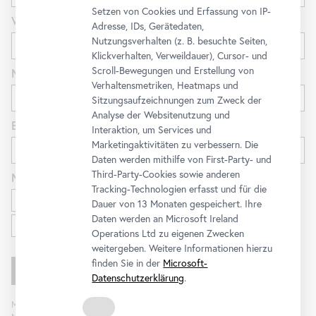
Setzen von Cookies und Erfassung von IP-
Vorname
Adresse, IDs, Gerätedaten,
Nutzungsverhalten (z. B. besuchte Seiten,
Klickverhalten, Verweildauer), Cursor- und
Scroll-Bewegungen und Erstellung von
Nachname
Verhaltensmetriken, Heatmaps und
Sitzungsaufzeichnungen zum Zweck der
Analyse der Websitenutzung und
E-Mail
Interaktion, um Services und
Marketingaktivitäten zu verbessern. Die
Daten werden mithilfe von First-Party- und
Third-Party-Cookies sowie anderen
Newsletter
für
Tracking-Technologien erfasst und für die
Ausstellungen und Programm
Dauer von 13 Monaten gespeichert. Ihre
Daten werden an Microsoft Ireland
Familien
Operations Ltd zu eigenen Zwecken
weitergeben. Weitere Informationen hierzu
finden Sie in der
Microsoft-
Datenschutzerklärung
.
Mit „Registrieren“ stimmen Sie der Verarbeitung Ihrer Daten sowie Analyse der