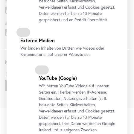
Belvedere
besuchte Seiten, Klickverhalten,
Verweildauer) erfasst und Cookies gesetzt.
Daten werden für bis zu 13 Monate
gespeichert und an Reddit übermittelt.
Belvedere 21
Externe Medien
Wir binden Inhalte von Dritten wie Videos oder
Kartenmaterial auf unserer Website ein.
Kontakt
T
+43 1 795 57-0
YouTube
(Google)
Schreiben Sie uns!
Wir betten
YouTube
Videos auf unseren
Seiten ein. Hierbei werden IP-Adresse,
Gerätedaten, Nutzungsverhalten (z. B.
besuchte Seiten, Klickverhalten,
Verweildauer) erfasst und Cookies gesetzt.
FAQ
Organisation
AGB
Datenschutz
Impressum
Daten werden für bis zu 13 Monate
Fußzeile
Barrierefreiheitserklärung
Hausordnung
KI
Cookies
gespeichert. Ihre Daten werden an Google
Ireland Ltd. zu eigenen Zwecken
©
2026
Österreichische Galerie Belvedere