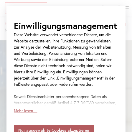
EN
Tickets
Direkt
Zur
Zur
Einwilligungsmanagement
Home
Wissenschaftliche Veranstaltungen
zum
Meta-
Navigation
Migration
Migration als Identitätssuche
Pfadnavigation
Inhalt
Navigation
springen
Diese Website verwendet verschiedene Dienste, um die
als
springen
Website darzustellen, ihre Funktionen zu gewährleisten,
zur Analyse der Websitenutzung, Messung von Inhalten
Identitätssuche
und Werbeleistung, Personalisierung von Inhalten und
Werbung sowie der Einbindung externer Medien. Sofern
diese Dienste nicht technisch notwendig sind, holen wir
hierzu Ihre Einwilligung ein. Einwilligungen können
jederzeit über den Link „Einwilligungsmanagement“ in der
Fußleiste angepasst oder widerrufen werden.
Soweit Diensteanbieter personenbezogene Daten als
Verantwortlicher gemäß Artikel 4 Z 7 DSGVO verarbeiten,
gilt Ihre Einwilligung auch für die Weitergabe an den
Mehr lesen…
Diensteanbieter zu eigenen Zwecken. Soweit Ihre
getroffenen Einstellungen auch Anbieter umfassen, die
Daten in Staaten ohne Vorliegen eines