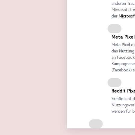
anderen Trac
Microsoft Ir
der
Microsof
Meta Pixel
Meta Pixel d
das Nutzungs
an
Facebook
Kampagneneff
(
Facebook
) 
Reddit Pix
Ermöglicht d
Nutzungsverh
werden für b
Externe Medien