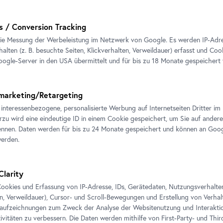
s / Conversion Tracking
ie Messung der Werbeleistung im Netzwerk von Google. Es werden IP-Adres
alten (z. B. besuchte Seiten, Klickverhalten, Verweildauer) erfasst und Coo
ogle-Server in den USA übermittelt und für bis zu 18 Monate gespeichert
marketing/Retargeting
 interessenbezogene, personalisierte Werbung auf Internetseiten Dritter 
erzu wird eine eindeutige ID in einem Cookie gespeichert, um Sie auf andere
nnen. Daten werden für bis zu 24 Monate gespeichert und können an Goog
werden.
Clarity
ookies und Erfassung von IP-Adresse, IDs, Gerätedaten, Nutzungsverhalten 
en, Verweildauer), Cursor- und Scroll-Bewegungen und Erstellung von Verh
aufzeichnungen zum Zweck der Analyse der Websitenutzung und Interaktio
ivitäten zu verbessern. Die Daten werden mithilfe von First-Party- und Thi