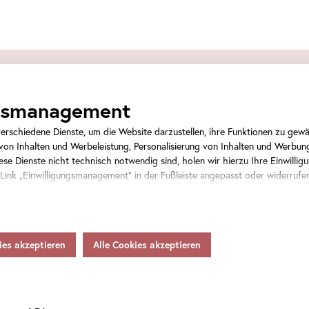
Tickets
ngsmanagement
rschiedene Dienste, um die Website darzustellen, ihre Funktionen zu gewäh
on Inhalten und Werbeleistung, Personalisierung von Inhalten und Werbun
se Dienste nicht technisch notwendig sind, holen wir hierzu Ihre Einwilligu
 Link „Einwilligungsmanagement“ in der Fußleiste angepasst oder widerrufe
Veranstaltungstickets
rsonenbezogene Daten als Verantwortlicher gemäß Artikel 4 Z 7 DSGVO vera
Weitergabe an den Diensteanbieter zu eigenen Zwecken. Soweit Ihre getroff
ten in Staaten ohne Vorliegen eines Angemessenheitsbeschlusses gem.
Art
.
Eintrittstickets
 gem.
Art
. 46 DSGVO übermitteln, so gilt Ihre Einwilligung auch hierfür.
samtsumme
hnen womöglich nicht alle Funktionen unseres
Online
-Angebots zur Verfügun
tere Informationen zum Datenschutz, Ihren Rechten und Kontaktdaten des 
inden Sie in unserer
Datenschutz
.