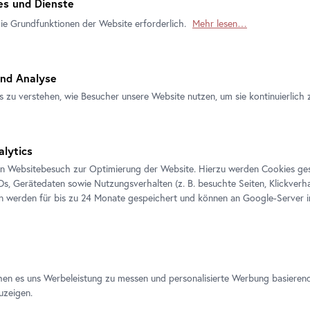
s und Dienste
die Grundfunktionen der Website erforderlich.
Mehr lesen…
nd Analyse
s zu verstehen, wie Besucher unsere Website nutzen, um sie kontinuierlich 
Offizieller
Sichere
Tickets sofort
Ticketshop
Zahlung
per E-Mail
alytics
en Websitebesuch zur Optimierung der Website. Hierzu werden Cookies ge
IDs, Gerätedaten sowie Nutzungsverhalten (z. B. besuchte Seiten, Klickverha
en werden für bis zu 24 Monate gespeichert und können an Google-Server i
hen es uns Werbeleistung zu messen und personalisierte Werbung basieren
uzeigen.