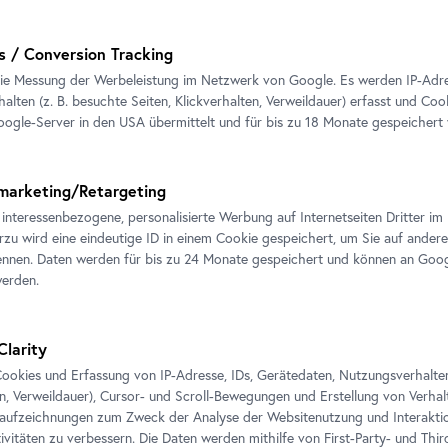
s / Conversion Tracking
ie Messung der Werbeleistung im Netzwerk von Google. Es werden IP-Adres
alten (z. B. besuchte Seiten, Klickverhalten, Verweildauer) erfasst und Coo
ogle-Server in den USA übermittelt und für bis zu 18 Monate gespeichert
marketing/Retargeting
 interessenbezogene, personalisierte Werbung auf Internetseiten Dritter 
erzu wird eine eindeutige ID in einem Cookie gespeichert, um Sie auf andere
nnen. Daten werden für bis zu 24 Monate gespeichert und können an Goog
werden.
Clarity
ookies und Erfassung von IP-Adresse, IDs, Gerätedaten, Nutzungsverhalten 
en, Verweildauer), Cursor- und Scroll-Bewegungen und Erstellung von Verh
aufzeichnungen zum Zweck der Analyse der Websitenutzung und Interaktio
ivitäten zu verbessern. Die Daten werden mithilfe von First-Party- und Thi