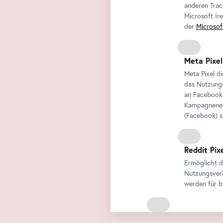
anderen Trac
Microsoft Ir
der
Microsof
Meta Pixel
Meta Pixel d
das Nutzungs
an
Facebook
Kampagneneff
(
Facebook
) 
Reddit Pix
Ermöglicht d
Nutzungsverh
werden für b
Externe Medien