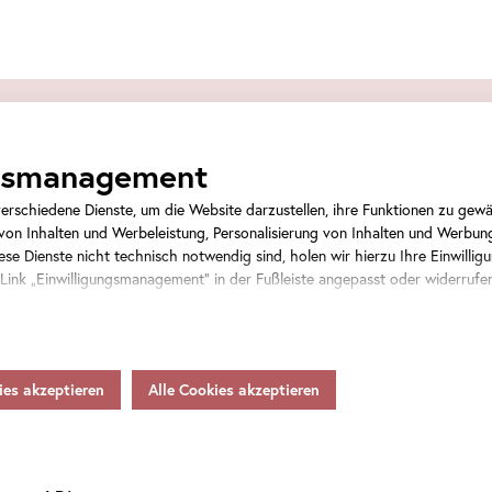
Tickets
ngsmanagement
rschiedene Dienste, um die Website darzustellen, ihre Funktionen zu gewäh
on Inhalten und Werbeleistung, Personalisierung von Inhalten und Werbun
se Dienste nicht technisch notwendig sind, holen wir hierzu Ihre Einwilligu
 Link „Einwilligungsmanagement“ in der Fußleiste angepasst oder widerrufe
Veranstaltungstickets
rsonenbezogene Daten als Verantwortlicher gemäß Artikel 4 Z 7 DSGVO vera
Weitergabe an den Diensteanbieter zu eigenen Zwecken. Soweit Ihre getroff
ten in Staaten ohne Vorliegen eines Angemessenheitsbeschlusses gem.
Art
.
Eintrittstickets
 gem.
Art
. 46 DSGVO übermitteln, so gilt Ihre Einwilligung auch hierfür.
samtsumme
hnen womöglich nicht alle Funktionen unseres
Online
-Angebots zur Verfügun
tere Informationen zum Datenschutz, Ihren Rechten und Kontaktdaten des 
inden Sie in unserer
Datenschutz
.