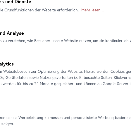
s und Dienste
die Grundfunktionen der Website erforderlich.
Mehr lesen…
nd Analyse
s zu verstehen, wie Besucher unsere Website nutzen, um sie kontinuierlich 
Offizieller
Sichere
Tickets sofort
Ticketshop
Zahlung
per E-Mail
alytics
en Websitebesuch zur Optimierung der Website. Hierzu werden Cookies ge
IDs, Gerätedaten sowie Nutzungsverhalten (z. B. besuchte Seiten, Klickverha
en werden für bis zu 24 Monate gespeichert und können an Google-Server i
hen es uns Werbeleistung zu messen und personalisierte Werbung basieren
uzeigen.