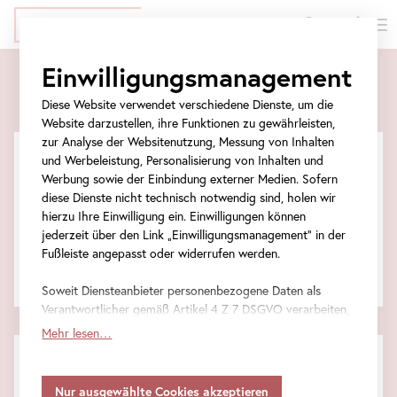
EN
Tickets
Direkt
Zur
Zum
Zur
Einwilligungsmanagement
zum
Meta-
Ticket-
Navigation
Tickets
Inhalt
Navigation
Formular
springen
Diese Website verwendet verschiedene Dienste, um die
springen
springen
Website darzustellen, ihre Funktionen zu gewährleisten,
zur Analyse der Websitenutzung, Messung von Inhalten
und Werbeleistung, Personalisierung von Inhalten und
Werbung sowie der Einbindung externer Medien. Sofern
Veranstaltungstickets
diese Dienste nicht technisch notwendig sind, holen wir
hierzu Ihre Einwilligung ein. Einwilligungen können
jederzeit über den Link „Einwilligungsmanagement“ in der
Eintrittstickets
Fußleiste angepasst oder widerrufen werden.
Gesamtsumme
Soweit Diensteanbieter personenbezogene Daten als
Verantwortlicher gemäß Artikel 4 Z 7 DSGVO verarbeiten,
gilt Ihre Einwilligung auch für die Weitergabe an den
Mehr lesen…
Diensteanbieter zu eigenen Zwecken. Soweit Ihre
FAQ
getroffenen Einstellungen auch Anbieter umfassen, die
Informationen zu besonders häufig gestellten Fragen.
Daten in Staaten ohne Vorliegen eines