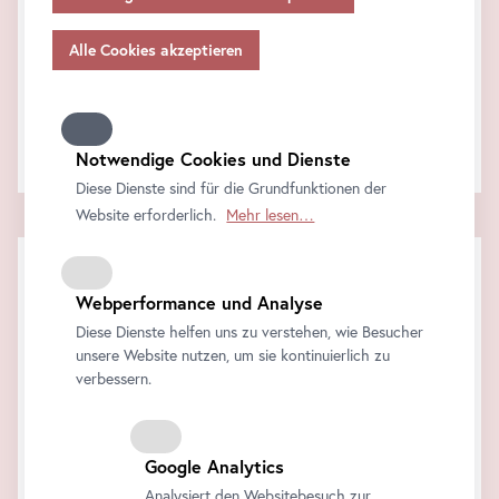
Angemessenheitsbeschlusses gem.
Art
. 45 Abs 3 DSGVO
FAQ
und ohne geeignete Garantien gem.
Art
. 46 DSGVO
übermitteln, so gilt Ihre Einwilligung auch hierfür.
Support & Feedback
Wie können wir behilflich sein?
Bitte beachten Sie, dass Ihnen womöglich nicht alle
Funktionen unseres
Online
-Angebots zur Verfügung
Kontaktieren Sie uns!
stehen, wenn Sie nicht alle Zwecke zulassen. Weitere
Notwendige Cookies und Dienste
Informationen zum Datenschutz, Ihren Rechten und
Diese Dienste sind für die Grundfunktionen der
Kontaktdaten des Verantwortlichen und der
Website erforderlich.
Mehr lesen…
Datenschutzbeauftragten finden Sie in unserer
Datenschutz
.
Webperformance und Analyse
Diese Dienste helfen uns zu verstehen, wie Besucher
unsere Website nutzen, um sie kontinuierlich zu
verbessern.
Google Analytics
Analysiert den Websitebesuch zur