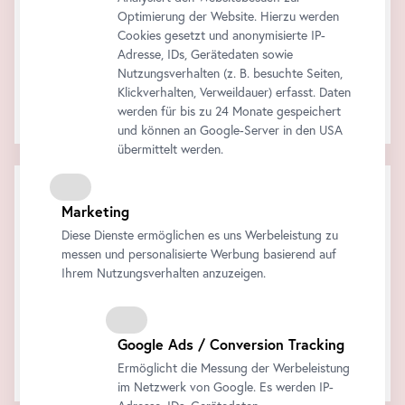
Optimierung der Website. Hierzu werden
Cookies gesetzt und anonymisierte IP-
Adresse, IDs, Gerätedaten sowie
Nutzungsverhalten (z. B. besuchte Seiten,
Klickverhalten, Verweildauer) erfasst. Daten
Die Audiotour am eigenen
Smartphone
!
werden für bis zu 24 Monate gespeichert
Alle Informationen finden Sie
hier
.
und können an Google-Server in den USA
übermittelt werden.
Warenkorb
Marketing
Zwischensumme:
Rabatt:
Diese Dienste ermöglichen es uns Werbeleistung zu
Gesamt:
messen und personalisierte Werbung basierend auf
Alle Preise inklusive der gesetzlichen MwSt.
Ihrem Nutzungsverhalten anzuzeigen.
Jetzt kaufen
Google Ads / Conversion Tracking
Ihr Warenkorb ist leer..
Ermöglicht die Messung der Werbeleistung
im Netzwerk von Google. Es werden IP-