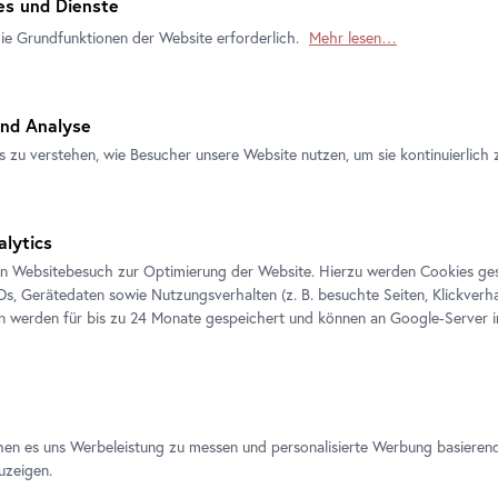
s und Dienste
die Grundfunktionen der Website erforderlich.
Mehr lesen…
nd Analyse
s zu verstehen, wie Besucher unsere Website nutzen, um sie kontinuierlich 
Offizieller
Sichere
Tickets sofort
Ticketshop
Zahlung
per E-Mail
alytics
en Websitebesuch zur Optimierung der Website. Hierzu werden Cookies ge
IDs, Gerätedaten sowie Nutzungsverhalten (z. B. besuchte Seiten, Klickverha
en werden für bis zu 24 Monate gespeichert und können an Google-Server i
hen es uns Werbeleistung zu messen und personalisierte Werbung basieren
uzeigen.