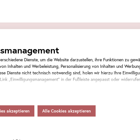
Tickets
ngsmanagement
rschiedene Dienste, um die Website darzustellen, ihre Funktionen zu gewäh
on Inhalten und Werbeleistung, Personalisierung von Inhalten und Werbun
se Dienste nicht technisch notwendig sind, holen wir hierzu Ihre Einwilligu
 Link „Einwilligungsmanagement“ in der Fußleiste angepasst oder widerrufe
Veranstaltungstickets
rsonenbezogene Daten als Verantwortlicher gemäß Artikel 4 Z 7 DSGVO vera
Weitergabe an den Diensteanbieter zu eigenen Zwecken. Soweit Ihre getroff
ten in Staaten ohne Vorliegen eines Angemessenheitsbeschlusses gem.
Art
.
Eintrittstickets
 gem.
Art
. 46 DSGVO übermitteln, so gilt Ihre Einwilligung auch hierfür.
samtsumme
hnen womöglich nicht alle Funktionen unseres
Online
-Angebots zur Verfügun
tere Informationen zum Datenschutz, Ihren Rechten und Kontaktdaten des 
inden Sie in unserer
Datenschutz
.