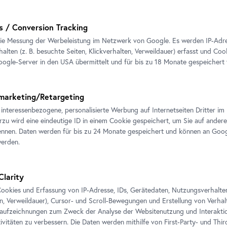
s / Conversion Tracking
ie Messung der Werbeleistung im Netzwerk von Google. Es werden IP-Adres
alten (z. B. besuchte Seiten, Klickverhalten, Verweildauer) erfasst und Coo
ogle-Server in den USA übermittelt und für bis zu 18 Monate gespeichert
marketing/Retargeting
 interessenbezogene, personalisierte Werbung auf Internetseiten Dritter 
erzu wird eine eindeutige ID in einem Cookie gespeichert, um Sie auf andere
nnen. Daten werden für bis zu 24 Monate gespeichert und können an Goog
werden.
Clarity
ookies und Erfassung von IP-Adresse, IDs, Gerätedaten, Nutzungsverhalten 
en, Verweildauer), Cursor- und Scroll-Bewegungen und Erstellung von Verh
aufzeichnungen zum Zweck der Analyse der Websitenutzung und Interaktio
ivitäten zu verbessern. Die Daten werden mithilfe von First-Party- und Thi