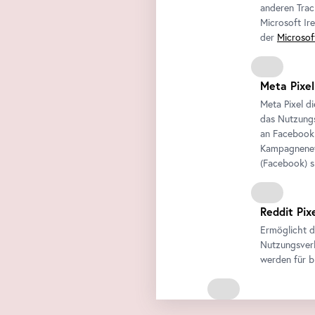
anderen Trac
Microsoft Ir
der
Microsof
Meta Pixel
Meta Pixel d
das Nutzungs
an
Facebook
Kampagneneff
(
Facebook
) 
Reddit Pix
Ermöglicht d
Nutzungsverh
werden für b
Externe Medien