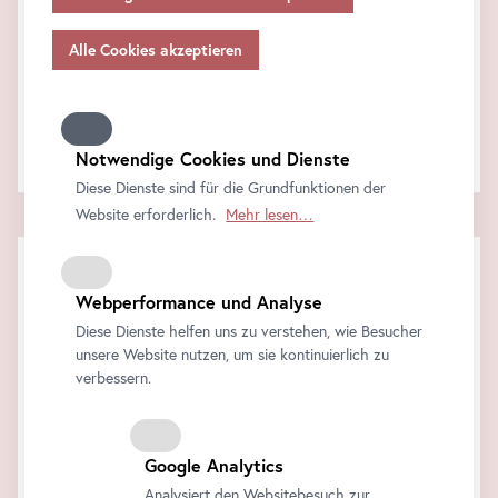
Angemessenheitsbeschlusses gem.
Art
. 45 Abs 3 DSGVO
FAQ
und ohne geeignete Garantien gem.
Art
. 46 DSGVO
übermitteln, so gilt Ihre Einwilligung auch hierfür.
Support & Feedback
Wie können wir behilflich sein?
Bitte beachten Sie, dass Ihnen womöglich nicht alle
Funktionen unseres
Online
-Angebots zur Verfügung
Kontaktieren Sie uns!
stehen, wenn Sie nicht alle Zwecke zulassen. Weitere
Notwendige Cookies und Dienste
Informationen zum Datenschutz, Ihren Rechten und
Diese Dienste sind für die Grundfunktionen der
Kontaktdaten des Verantwortlichen und der
Website erforderlich.
Mehr lesen…
Datenschutzbeauftragten finden Sie in unserer
Datenschutz
.
Webperformance und Analyse
Diese Dienste helfen uns zu verstehen, wie Besucher
unsere Website nutzen, um sie kontinuierlich zu
verbessern.
Google Analytics
Analysiert den Websitebesuch zur