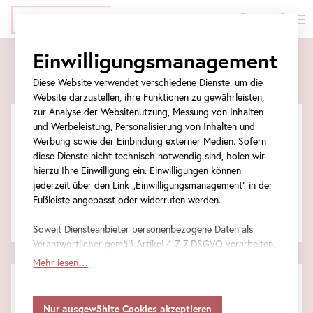
EN
Tickets
Direkt
Zur
Zum
Zur
Einwilligungsmanagement
zum
Meta-
Ticket-
Navigation
Tickets
Inhalt
Navigation
Formular
springen
Diese Website verwendet verschiedene Dienste, um die
springen
springen
Website darzustellen, ihre Funktionen zu gewährleisten,
zur Analyse der Websitenutzung, Messung von Inhalten
und Werbeleistung, Personalisierung von Inhalten und
Werbung sowie der Einbindung externer Medien. Sofern
Veranstaltungstickets
diese Dienste nicht technisch notwendig sind, holen wir
hierzu Ihre Einwilligung ein. Einwilligungen können
jederzeit über den Link „Einwilligungsmanagement“ in der
Eintrittstickets
Fußleiste angepasst oder widerrufen werden.
Gesamtsumme
Soweit Diensteanbieter personenbezogene Daten als
Verantwortlicher gemäß Artikel 4 Z 7 DSGVO verarbeiten,
gilt Ihre Einwilligung auch für die Weitergabe an den
Mehr lesen…
Diensteanbieter zu eigenen Zwecken. Soweit Ihre
FAQ
getroffenen Einstellungen auch Anbieter umfassen, die
Informationen zu besonders häufig gestellten Fragen.
Daten in Staaten ohne Vorliegen eines