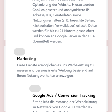
Optimierung der Website. Hierzu werden
Cookies gesetzt und anonymisierte IP-
Adresse, IDs, Gerätedaten sowie
Nutzungsverhalten (z. B. besuchte Seiten,
Klickverhalten, Verweildauer) erfasst. Daten
Die Audiotour am eigenen
Smartphone
!
werden für bis zu 24 Monate gespeichert
Alle Informationen finden Sie
hier
.
und können an Google-Server in den USA
übermittelt werden.
Warenkorb
Marketing
Zwischensumme:
Rabatt:
Diese Dienste ermöglichen es uns Werbeleistung zu
Gesamt:
messen und personalisierte Werbung basierend auf
Alle Preise inklusive der gesetzlichen MwSt.
Ihrem Nutzungsverhalten anzuzeigen.
Jetzt kaufen
Google Ads / Conversion Tracking
Ihr Warenkorb ist leer..
Ermöglicht die Messung der Werbeleistung
im Netzwerk von Google. Es werden IP-