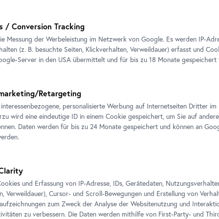
s / Conversion Tracking
ie Messung der Werbeleistung im Netzwerk von Google. Es werden IP-Adres
alten (z. B. besuchte Seiten, Klickverhalten, Verweildauer) erfasst und Coo
ogle-Server in den USA übermittelt und für bis zu 18 Monate gespeichert
marketing/Retargeting
 interessenbezogene, personalisierte Werbung auf Internetseiten Dritter 
erzu wird eine eindeutige ID in einem Cookie gespeichert, um Sie auf andere
nnen. Daten werden für bis zu 24 Monate gespeichert und können an Goog
werden.
Clarity
ookies und Erfassung von IP-Adresse, IDs, Gerätedaten, Nutzungsverhalten 
en, Verweildauer), Cursor- und Scroll-Bewegungen und Erstellung von Verh
aufzeichnungen zum Zweck der Analyse der Websitenutzung und Interaktio
ivitäten zu verbessern. Die Daten werden mithilfe von First-Party- und Thi