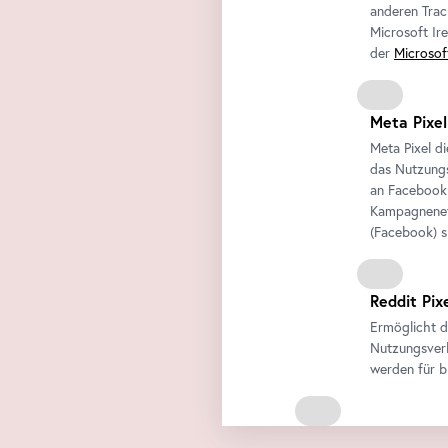
anderen Trac
Microsoft Ir
der
Microsof
Meta Pixel
Meta Pixel d
das Nutzungs
an
Facebook
Kampagneneff
(
Facebook
) 
Reddit Pix
Ermöglicht d
Nutzungsverh
werden für b
Externe Medien