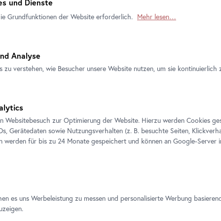
s und Dienste
die Grundfunktionen der Website erforderlich.
Mehr lesen…
nd Analyse
s zu verstehen, wie Besucher unsere Website nutzen, um sie kontinuierlich 
Offizieller
Sichere
Tickets sofort
Ticketshop
Zahlung
per E-Mail
alytics
en Websitebesuch zur Optimierung der Website. Hierzu werden Cookies ge
IDs, Gerätedaten sowie Nutzungsverhalten (z. B. besuchte Seiten, Klickverha
en werden für bis zu 24 Monate gespeichert und können an Google-Server i
hen es uns Werbeleistung zu messen und personalisierte Werbung basieren
uzeigen.