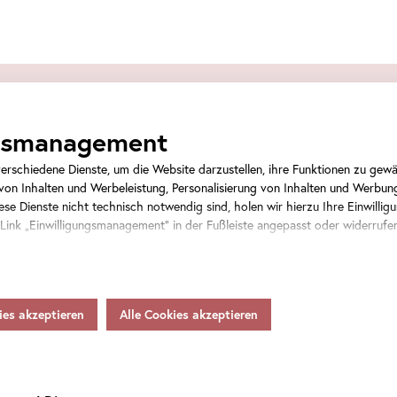
Tickets
ngsmanagement
rschiedene Dienste, um die Website darzustellen, ihre Funktionen zu gewäh
on Inhalten und Werbeleistung, Personalisierung von Inhalten und Werbun
se Dienste nicht technisch notwendig sind, holen wir hierzu Ihre Einwilligu
 Link „Einwilligungsmanagement“ in der Fußleiste angepasst oder widerrufe
Veranstaltungstickets
rsonenbezogene Daten als Verantwortlicher gemäß Artikel 4 Z 7 DSGVO vera
Weitergabe an den Diensteanbieter zu eigenen Zwecken. Soweit Ihre getroff
ten in Staaten ohne Vorliegen eines Angemessenheitsbeschlusses gem.
Art
.
Eintrittstickets
 gem.
Art
. 46 DSGVO übermitteln, so gilt Ihre Einwilligung auch hierfür.
samtsumme
hnen womöglich nicht alle Funktionen unseres
Online
-Angebots zur Verfügun
tere Informationen zum Datenschutz, Ihren Rechten und Kontaktdaten des 
inden Sie in unserer
Datenschutz
.