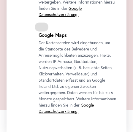
weitergeben. Weitere Informationen hierzu
finden Sie in der
Google
Datenschutzerklärung.
Google Maps
Der Kartenservice wird eingebunden, um
die Standorte des Belvedere und
Anreisemöglichkeiten anzuzeigen. Hierzu
werden IP-Adresse, Gerätedaten,
Nutzungsverhalten (z. B. besuchte Seiten,
Klickverhalten, Verweildauer) und
Standortdaten erfasst und an Google
Ireland Ltd. zu eigenen Zwecken
weitergegeben. Daten werden für bis zu 6
Monate gespeichert. Weitere Informationen
hierzu finden Sie in der
Google
Datenschutzerklärung.
Offizieller
Sichere
Tickets sofort
Newsletter
Ticketshop
Zahlung
per E-Mail