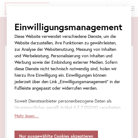
EN
Tickets
Direkt
Zur
Zum
Zur
Einwilligungsmanagement
zum
Meta-
Ticket-
Navigation
Tickets
Inhalt
Navigation
Formular
springen
Diese Website verwendet verschiedene Dienste, um die
springen
springen
Website darzustellen, ihre Funktionen zu gewährleisten,
zur Analyse der Websitenutzung, Messung von Inhalten
und Werbeleistung, Personalisierung von Inhalten und
Werbung sowie der Einbindung externer Medien. Sofern
diese Dienste nicht technisch notwendig sind, holen wir
hierzu Ihre Einwilligung ein. Einwilligungen können
jederzeit über den Link „Einwilligungsmanagement“ in der
Fußleiste angepasst oder widerrufen werden.
Soweit Diensteanbieter personenbezogene Daten als
Verantwortlicher gemäß Artikel 4 Z 7 DSGVO verarbeiten,
gilt Ihre Einwilligung auch für die Weitergabe an den
Mehr lesen…
Diensteanbieter zu eigenen Zwecken. Soweit Ihre
getroffenen Einstellungen auch Anbieter umfassen, die
Führung
•
Unteres Belvedere
Erna Rosenstein
Daten in Staaten ohne Vorliegen eines