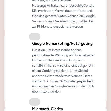
Adresse, IDs, Gerätedaten,
Nutzungsverhalten (z. B. besuchte Seiten,
Klickverhalten, Verweildauer) erfasst und
Cookies gesetzt. Daten können an Google-
Die Audiotour am eigenen
Smartphone
!
Server in den USA übermittelt und für bis
Alle Informationen finden Sie
hier
.
zu 18 Monate gespeichert werden.
Warenkorb
Google Remarketing/Retargeting
Funktion, um interessenbezogene,
Zwischensumme:
Rabatt:
personalisierte Werbung auf Internetseiten
Gesamt:
Dritter im Netzwerk von Google zu
Alle Preise inklusive der gesetzlichen MwSt.
schalten. Hierzu wird eine eindeutige ID in
einem Cookie gespeichert, um Sie auf
Jetzt kaufen
anderen Seiten wiederzuerkennen. Daten
werden für bis zu 24 Monate gespeichert
und können an Google-Server in den USA
Ihr Warenkorb ist leer..
übermittelt werden.
Microsoft Clarity