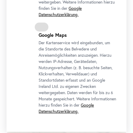
weitergeben. Weitere Informationen hierzu
finden Sie in der
Google
Datenschutzerklärung.
Thomas Geiger, „Atlas, Sphinx und Doktor“, 2023
Aus der Reihe „Bust Talks“
Google Maps
Performance
, Video
Courtesy Thomas Geiger
Der Kartenservice wird eingebunden, um
die Standorte des Belvedere und
Foto: Johannes Stoll, Belvedere / Wien, © Bildrecht, Wien 2023
Anreisemöglichkeiten anzuzeigen. Hierzu
werden IP-Adresse, Gerätedaten,
Nutzungsverhalten (z. B. besuchte Seiten,
Klickverhalten, Verweildauer) und
Standortdaten erfasst und an Google
Ireland Ltd. zu eigenen Zwecken
weitergegeben. Daten werden für bis zu 6
Monate gespeichert. Weitere Informationen
hierzu finden Sie in der
Google
Datenschutzerklärung.