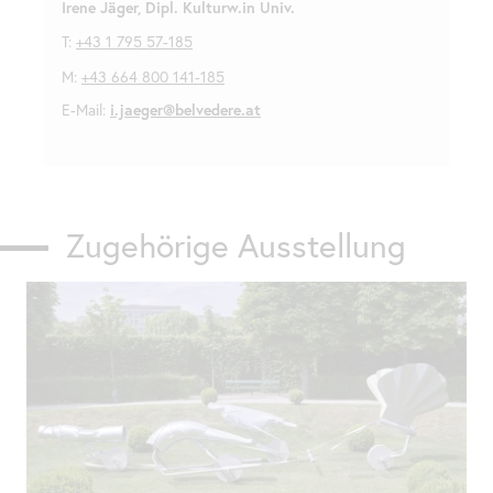
Irene Jäger, Dipl. Kulturw.in Univ.
T:
+43 1 795 57-185
M:
+43 664 800 141-185
E-Mail:
i.jaeger@belvedere.at
Zugehörige Ausstellung