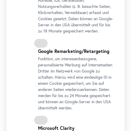
Adresse, IDs, Gerätedaten,
Nutzungsverhalten (z. B. besuchte Seiten,
Foto: Lukas Schaller / Belvedere, Wien
Klickverhalten, Verweildauer) erfasst und
Cookies gesetzt. Daten können an Google-
Server in den USA übermittelt und für bis
zu 18 Monate gespeichert werden.
Google Remarketing/Retargeting
Funktion, um interessenbezogene,
personalisierte Werbung auf Internetseiten
Dritter im Netzwerk von Google zu
schalten. Hierzu wird eine eindeutige ID in
einem Cookie gespeichert, um Sie auf
anderen Seiten wiederzuerkennen. Daten
Goshka Macuga, “I could have gone on flying through space
werden für bis zu 24 Monate gespeichert
forever
but I have always loved a window, especially an
open
und können an Google-Server in den USA
one.”, 2023
übermittelt werden.
Mixed-Media-Installation
Courtesy Goshka Macuga, Andrew Kreps Gallery,
New York
, Kate
MacGarry Gallery, London, Galerie Rüdiger Schöttle, München
Microsoft Clarity