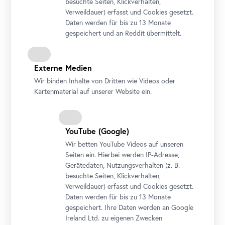
besuchte Seiten, Klickverhalten,
Verweildauer) erfasst und Cookies gesetzt.
Daten werden für bis zu 13 Monate
gespeichert und an Reddit übermittelt.
Verena Dengler, „Die Krönung der Hyazintha, 13. Mai 2023“
Externe Medien
Ein poème chorégraphique – Festakt von Verena Dengler
In Zusammenarbeit mit Steffanie Ergen, Beatrix Ó Corráin aka
Wir binden Inhalte von Dritten wie Videos oder
Battle-ax, Toni Schmale, Marcia Schmidt, Barbara Urbanic u. a.
Kartenmaterial auf unserer Website ein.
Courtesy Verena Dengler
Foto: Johannes Stoll / Belvedere, Wien, © Bildrecht, Wien 2023
YouTube
(Google)
Wir betten
YouTube
Videos auf unseren
Seiten ein. Hierbei werden IP-Adresse,
Gerätedaten, Nutzungsverhalten (z. B.
besuchte Seiten, Klickverhalten,
Verweildauer) erfasst und Cookies gesetzt.
Daten werden für bis zu 13 Monate
gespeichert. Ihre Daten werden an Google
Ireland Ltd. zu eigenen Zwecken