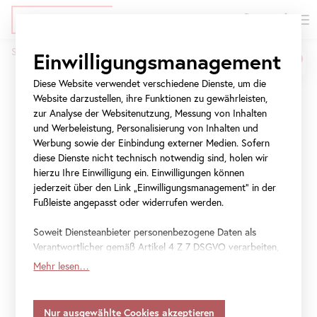
EN
Tickets
Direkt
Zur
Zur
Startseite
Presse
Public
Matters
Einwilligungsmanagement
zum
Meta-
Navigation
Pfadnavigation
Inhalt
Navigation
springen
Diese Website verwendet verschiedene Dienste, um die
Public
Matters
springen
Website darzustellen, ihre Funktionen zu gewährleisten,
zur Analyse der Websitenutzung, Messung von Inhalten
und Werbeleistung, Personalisierung von Inhalten und
Zeitgenössische Kunst im
Werbung sowie der Einbindung externer Medien. Sofern
Belvedere-Garten
diese Dienste nicht technisch notwendig sind, holen wir
hierzu Ihre Einwilligung ein. Einwilligungen können
jederzeit über den Link „Einwilligungsmanagement“ in der
13. Mai 2023
–
1. Oktober 2023
Fußleiste angepasst oder widerrufen werden.
Soweit Diensteanbieter personenbezogene Daten als
Verantwortlicher gemäß Artikel 4 Z 7 DSGVO verarbeiten,
File
Pressetext "
Public
Matters" (DE)
gilt Ihre Einwilligung auch für die Weitergabe an den
Mehr lesen…
Diensteanbieter zu eigenen Zwecken. Soweit Ihre
File
Lageplan / Site map "
Public
Matters"
getroffenen Einstellungen auch Anbieter umfassen, die
Daten in Staaten ohne Vorliegen eines