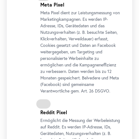
Meta Pixel
Meta Pixel dient zur Leistungsmessung von
Marketingkampagnen. Es werden IP-
Adresse, IDs, Gerätedaten und das
Nutzungsverhalten (z. B. besuchte Seiten,
Klickverhalten, Verweildauer) erfasst,
Cookies gesetzt und Daten an
Facebook
weitergegeben, um Targeting und
personalisierte Werbeinhalte zu
Franz West, Lips, 2012
ermöglichen und die Kampagneneffizienz
Aluminium, Kunststoff, Epoxidharz, Glasfaserverstärker
zu verbessern. Daten werden bis zu 12
Verlassenschaft nach Franz West, ©Archiv Franz West
Monaten gespeichert. Belvedere und Meta
Foto: Johannes Stoll / Belvedere, Wien
(
Facebook
) sind gemeinsame
Verantwortliche gem.
Art
. 26 DSGVO.
Reddit Pixel
Ermöglicht die Messung der Werbeleistung
auf Reddit. Es werden IP-Adresse, IDs,
Gerätedaten, Nutzungsverhalten (z. B.