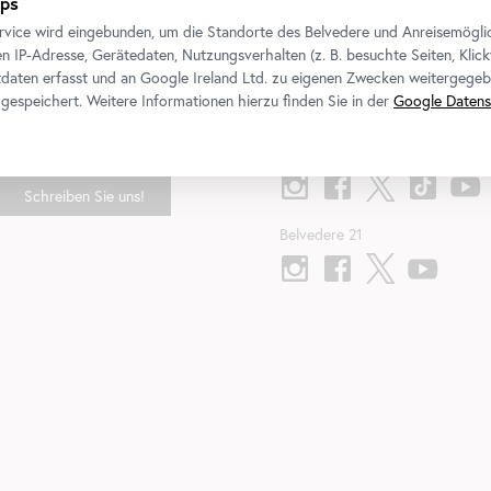
ps
rvice wird eingebunden, um die Standorte des Belvedere und Anreisemögli
n IP-Adresse, Gerätedaten, Nutzungsverhalten (z. B. besuchte Seiten, Klick
daten erfasst und an Google Ireland Ltd. zu eigenen Zwecken weitergegeb
gespeichert. Weitere Informationen hierzu finden Sie in der
Google Datens
Kontakt
Folgen Sie uns
Belvedere
T
+43 1 795 57-0
Schreiben Sie uns!
Belvedere 21