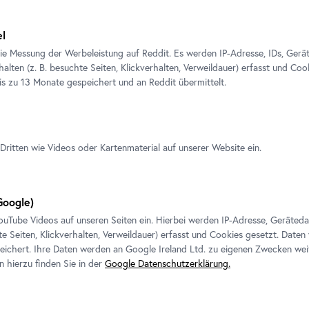
el
ie Messung der Werbeleistung auf Reddit. Es werden IP-Adresse, IDs, Gerä
alten (z. B. besuchte Seiten, Klickverhalten, Verweildauer) erfasst und Coo
is zu 13 Monate gespeichert und an Reddit übermittelt.
Dritten wie Videos oder Kartenmaterial auf unserer Website ein.
Ausstellung
•
Oberes Belvedere
IM BLICK: Spontan erfasst
oogle)
Faszination Ölskizze
ouTube
Videos auf unseren Seiten ein. Hierbei werden IP-Adresse, Geräted
23. Mai 2019
-
8. September 2019
te Seiten, Klickverhalten, Verweildauer) erfasst und Cookies gesetzt. Daten
ichert. Ihre Daten werden an Google Ireland Ltd. zu eigenen Zwecken wei
n hierzu finden Sie in der
Google Datenschutzerklärung.