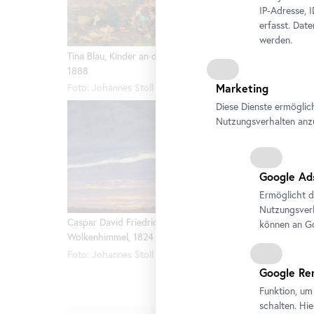
IP-Adresse, 
erfasst. Dat
werden.
Koloman 
Tina Blau, Kinder an der Friedhofsmauer,
© Belved
1888
Marketing
Foto: Johannes Stoll © Belvedere, Wien
Diese Dienste ermöglic
Nutzungsverhalten anz
Google Ad
Ermöglicht d
Emil Jako
Nutzungsverh
1892
Caspar David Friedrich, Abendlicher
können an Go
Foto: Jo
Wolkenhimmel, 1824
Foto: Johannes Stoll © Belvedere, Wien
Google Re
Funktion, um
schalten. Hi