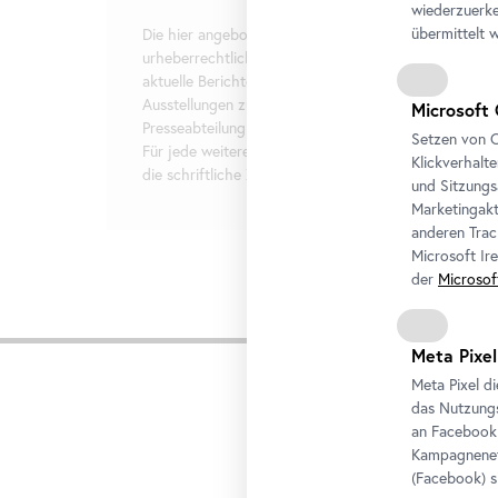
wiederzuerke
übermittelt 
Die hier angebotenen Texte und Bilder sind
urheberrechtlich geschützt und stehen ausschließlich
aktuelle Berichterstattung über die genannten
Ausstellungen zur freien Verfügung. Kontaktieren Sie 
Microsoft 
Presseabteilung bezüglich der entsprechenden Bildre
Setzen von C
Für jede weitere Nutzung oder Weitergabe holen Sie 
Klickverhalt
die schriftliche Zustimmung des Presseteams ein.
und Sitzungs
Marketingakt
anderen Trac
Microsoft Ir
der
Microsof
Zuge
Meta Pixel
Meta Pixel d
das Nutzungs
an
Facebook
Kampagneneff
(
Facebook
) 