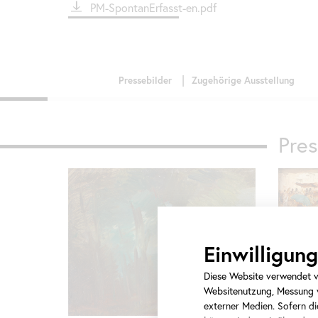
File
PM-SpontanErfasst-en.pdf
Pres
Einwilligu
August v
Diese Website verwendet ve
mit blau
Websitenutzung, Messung v
externer Medien. Sofern die
© Belved