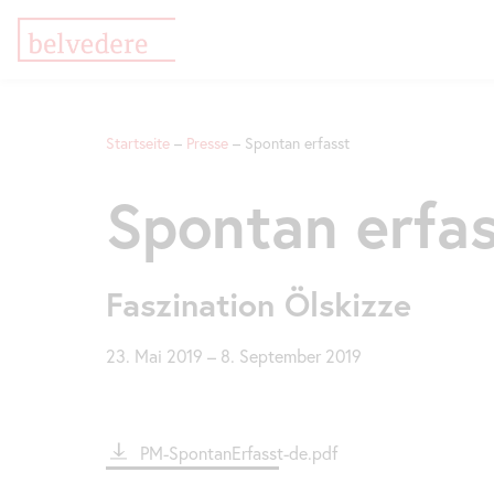
Direkt
Zur
Zur
zum
Meta-
Navigation
Startseite
Presse
Spontan erfasst
Inhalt
Navigation
springen
springen
Pfadnavigation
Spontan erfa
Faszination Ölskizze
23. Mai 2019
–
8. September 2019
File
PM-SpontanErfasst-de.pdf