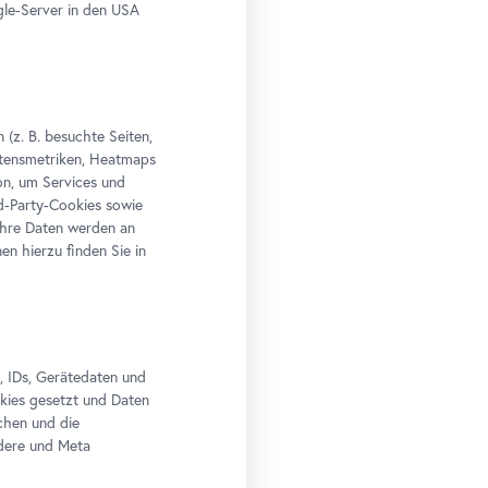
le-Server in den USA
(z. B. besuchte Seiten,
altensmetriken, Heatmaps
n, um Services und
rd-Party-Cookies sowie
Ihre Daten werden an
n hierzu finden Sie in
, IDs, Gerätedaten und
okies gesetzt und Daten
chen und die
edere und Meta