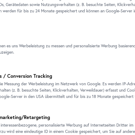
Theodor von Hörmann, Esparsetten
IDs, Gerätedaten sowie Nutzungsverhalten (z. B. besuchte Seiten, Klickverha
Znaim II, um 1893
en werden für bis zu 24 Monate gespeichert und können an Google-Server i
Foto: Johannes Stoll © Belvedere,
Moser, Wolkenstudie, um 1913
ere, Wien
hen es uns Werbeleistung zu messen und personalisierte Werbung basieren
uzeigen.
s / Conversion Tracking
ie Messung der Werbeleistung im Netzwerk von Google. Es werden IP-Adres
b Schindler, Meeresküste von Sylt,
alten (z. B. besuchte Seiten, Klickverhalten, Verweildauer) erfasst und Coo
ogle-Server in den USA übermittelt und für bis zu 18 Monate gespeichert
Adalbert Stifter, Wolkenstudie, u
hannes Stoll © Belvedere, Wien
© Belvedere, Wien
marketing/Retargeting
 interessenbezogene, personalisierte Werbung auf Internetseiten Dritter 
erzu wird eine eindeutige ID in einem Cookie gespeichert, um Sie auf andere