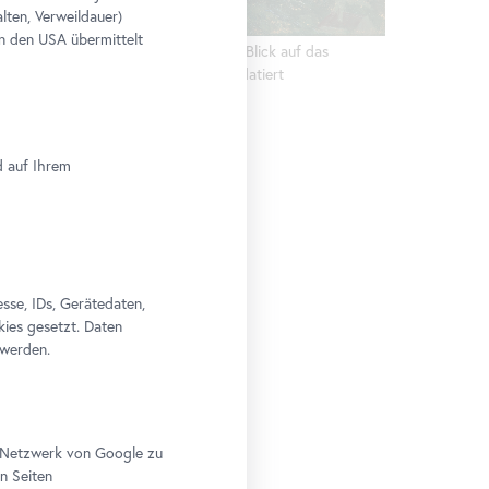
feld bei
lten, Verweildauer)
n den USA übermittelt
Olga Wisinger-Florian, Blick auf das
 Wien
Kahlenberger Dorf, undatiert
© Belvedere, Wien
d auf Ihrem
se, IDs, Gerätedaten,
kies gesetzt. Daten
 werden.
m 1840
im Netzwerk von Google zu
n Seiten