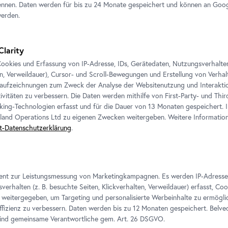
nnen. Daten werden für bis zu 24 Monate gespeichert und können an Goog
werden.
Für weitere Informationen und Pressebilder wenden
 für
Sie sich bitte an:
Pressereferentin
die
Clarity
Mag. Petra Fuchs, MLitt
chte.
ookies und Erfassung von IP-Adresse, IDs, Gerätedaten, Nutzungsverhalten 
bitte
T:
+43 1 795 57-177
en, Verweildauer), Cursor- und Scroll-Bewegungen und Erstellung von Verh
aufzeichnungen zum Zweck der Analyse der Websitenutzung und Interaktio
M:
+43 664 800 141-177
ivitäten zu verbessern. Die Daten werden mithilfe von First-Party- und Thi
E-Mail:
p.fuchs@belvedere.at
king-Technologien erfasst und für die Dauer von 13 Monaten gespeichert. 
eland Operations Ltd zu eigenen Zwecken weitergeben. Weitere Informatione
t-Datenschutzerklärung
.
hörige Ausstellung
ient zur Leistungsmessung von Marketingkampagnen. Es werden IP-Adresse
verhalten (z. B. besuchte Seiten, Klickverhalten, Verweildauer) erfasst, Co
weitergegeben, um Targeting und personalisierte Werbeinhalte zu ermögli
izienz zu verbessern. Daten werden bis zu 12 Monaten gespeichert. Belv
sind gemeinsame Verantwortliche gem.
Art
. 26 DSGVO.