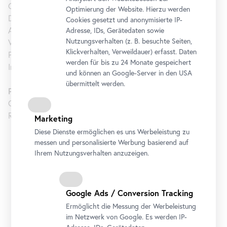
Geschichte des Hauses auf queere Inhalte hin untersucht.
Optimierung der Website. Hierzu werden
Die Regenbogenfahnen vor den Museen, thematische
Cookies gesetzt und anonymisierte IP-
Akzente in der Kunstvermittlung sowie die
Adresse, IDs, Gerätedaten sowie
Nutzungsverhalten (z. B. besuchte Seiten,
Veranstaltungsreihen
Community
Outreach
und
Public
Klickverhalten, Verweildauer) erfasst. Daten
Program
im Belvedere 21 stehen für Weltoffenheit und
werden für bis zu 24 Monate gespeichert
Inklusion.
und können an Google-Server in den USA
übermittelt werden.
Programmgestaltung:
Christiane Erharter, Carola Fuchs, Markus Haller, Philipp
Reichel-Neuwirth, Claudia Slanar
Marketing
Diese Dienste ermöglichen es uns Werbeleistung zu
Adresse
messen und personalisierte Werbung basierend auf
Prinz-Eugen-Straße 27, 1030 Wien
Ihrem Nutzungsverhalten anzuzeigen.
Arsenalstraße 1, 1030 Wien
Termine
Google Ads / Conversion Tracking
31. Mai 2023
Ermöglicht die Messung der Werbeleistung
1. Juni 2023
im Netzwerk von Google. Es werden IP-
6. Juni 2023