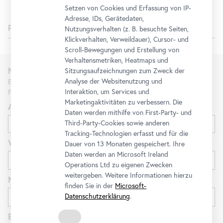
Setzen von Cookies und Erfassung von IP-
Adresse, IDs, Gerätedaten,
Programm
Nutzungsverhalten (z. B. besuchte Seiten,
Klickverhalten, Verweildauer), Cursor- und
Scroll-Bewegungen und Erstellung von
Verhaltensmetriken, Heatmaps und
Newsletter
Sitzungsaufzeichnungen zum Zweck der
Analyse der Websitenutzung und
Erfahren Sie als Erste*r über neue Ausstellungen, Workshops,
Interaktion, um Services und
Führungen und Aktionen des Belvedere.
Marketingaktivitäten zu verbessern. Die
Anrede
Daten werden mithilfe von First-Party- und
Third-Party-Cookies sowie anderen
Tracking-Technologien erfasst und für die
Vorname
Dauer von 13 Monaten gespeichert. Ihre
Daten werden an Microsoft Ireland
Operations Ltd zu eigenen Zwecken
weitergeben. Weitere Informationen hierzu
Nachname
finden Sie in der
Microsoft-
Datenschutzerklärung
.
E-Mail