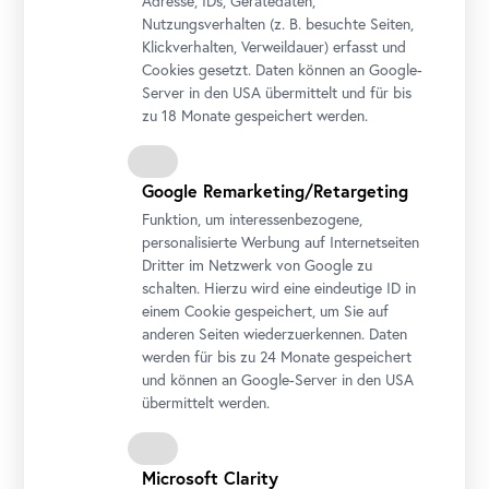
Adresse, IDs, Gerätedaten,
13. Juni 2023
Nutzungsverhalten (z. B. besuchte Seiten,
15. Juni 2023
Klickverhalten, Verweildauer) erfasst und
16. Juni 2023
Cookies gesetzt. Daten können an Google-
20. Juni 2023
Server in den USA übermittelt und für bis
29. Juni 2023
zu 18 Monate gespeichert werden.
Anmeldung
Alle Termine vorbehaltlich der aktuellen
Google Remarketing/Retargeting
Veranstaltungsverordnung.
Funktion, um interessenbezogene,
Wir bitten um verbindliche Buchung.
personalisierte Werbung auf Internetseiten
Dritter im Netzwerk von Google zu
schalten. Hierzu wird eine eindeutige ID in
einem Cookie gespeichert, um Sie auf
Sprache
anderen Seiten wiederzuerkennen. Daten
Deutsch,
Englisch
werden für bis zu 24 Monate gespeichert
und können an Google-Server in den USA
Hashtag
übermittelt werden.
#JointVentures21
#PublicProgram
#QueeringBelvedere
Microsoft Clarity