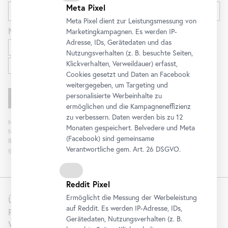
Meta Pixel
Meta Pixel dient zur Leistungsmessung von
Newsletter
für
Marketingkampagnen. Es werden IP-
Adresse, IDs, Gerätedaten und das
Ausstellungen und Programm
Nutzungsverhalten (z. B. besuchte Seiten,
Familien
Klickverhalten, Verweildauer) erfasst,
Cookies gesetzt und Daten an
Facebook
weitergegeben, um Targeting und
personalisierte Werbeinhalte zu
ermöglichen und die Kampagneneffizienz
zu verbessern. Daten werden bis zu 12
Mit „Registrieren“ stimmen Sie der Verarbeitung Ihrer Daten sowie Analyse der
Monaten gespeichert. Belvedere und Meta
Newsletterinteraktion zum Zweck der Newsletterzusendung durch das
(
Facebook
) sind gemeinsame
Belvedere zu. Die Einwilligung kann widerrufen werden. Weitere Informationen
Verantwortliche gem.
Art
. 26 DSGVO.
finden Sie
hier
.
Reddit Pixel
Ermöglicht die Messung der Werbeleistung
Über uns
auf Reddit. Es werden IP-Adresse, IDs,
Presse
Gerätedaten, Nutzungsverhalten (z. B.
Vermietung