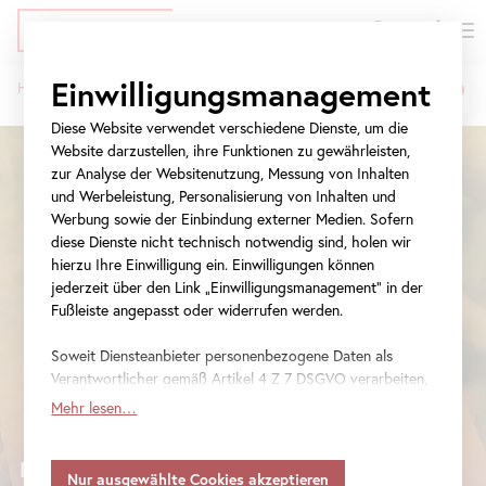
EN
Tickets
Direkt
Zur
Zur
Einwilligungsmanagement
Home
Queering
the
Belvedere 2023
zum
Meta-
Navigation
Queering
Pfadnavigation
Inhalt
Navigation
springen
Diese Website verwendet verschiedene Dienste, um die
the
springen
Website darzustellen, ihre Funktionen zu gewährleisten,
zur Analyse der Websitenutzung, Messung von Inhalten
Belvedere
und Werbeleistung, Personalisierung von Inhalten und
Werbung sowie der Einbindung externer Medien. Sofern
2023
diese Dienste nicht technisch notwendig sind, holen wir
hierzu Ihre Einwilligung ein. Einwilligungen können
jederzeit über den Link „Einwilligungsmanagement“ in der
Fußleiste angepasst oder widerrufen werden.
Soweit Diensteanbieter personenbezogene Daten als
Verantwortlicher gemäß Artikel 4 Z 7 DSGVO verarbeiten,
gilt Ihre Einwilligung auch für die Weitergabe an den
Mehr lesen…
Diensteanbieter zu eigenen Zwecken. Soweit Ihre
getroffenen Einstellungen auch Anbieter umfassen, die
Mittwoch, 31. Mai - Donnerstag, 29. Juni
Daten in Staaten ohne Vorliegen eines