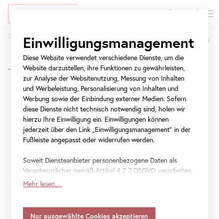
EN
Tickets
Direkt
Zur
Zur
Startseite
Programm
Gustav Klimt und seine Zeit
Einwilligungsmanagement
zum
Meta-
Navigation
Gustav
Pfadnavigation
Inhalt
Navigation
springen
Diese Website verwendet verschiedene Dienste, um die
Zurück zur Übersicht
Klimt
springen
Website darzustellen, ihre Funktionen zu gewährleisten,
zur Analyse der Websitenutzung, Messung von Inhalten
und
und Werbeleistung, Personalisierung von Inhalten und
Werbung sowie der Einbindung externer Medien. Sofern
seine
Gustav Klimt und
diese Dienste nicht technisch notwendig sind, holen wir
Zeit
hierzu Ihre Einwilligung ein. Einwilligungen können
seine Zeit
jederzeit über den Link „Einwilligungsmanagement“ in der
Fußleiste angepasst oder widerrufen werden.
Schau!
Soweit Diensteanbieter personenbezogene Daten als
Verantwortlicher gemäß Artikel 4 Z 7 DSGVO verarbeiten,
Führung
gilt Ihre Einwilligung auch für die Weitergabe an den
Mehr lesen…
Diensteanbieter zu eigenen Zwecken. Soweit Ihre
getroffenen Einstellungen auch Anbieter umfassen, die
Anfrage stellen
Daten in Staaten ohne Vorliegen eines