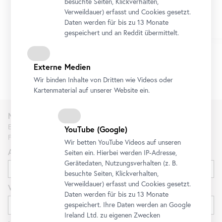
besuchte Seiten, Klickverhalten,
Zeitlos schön: Rundgang für Menschen
Verweildauer) erfasst und Cookies gesetzt.
mit Demenz oder Vergesslichkeit
Daten werden für bis zu 13 Monate
gespeichert und an Reddit übermittelt.
Externe Medien
1/9
Wir binden Inhalte von Dritten wie Videos oder
Kartenmaterial auf unserer Website ein.
Newsletter
Erfahren Sie als Erste*r über neue Ausstellungen, Workshops,
YouTube
(Google)
Führungen und Aktionen des Belvedere.
Wir betten
YouTube
Videos auf unseren
Anrede
Seiten ein. Hierbei werden IP-Adresse,
Gerätedaten, Nutzungsverhalten (z. B.
besuchte Seiten, Klickverhalten,
Verweildauer) erfasst und Cookies gesetzt.
Vorname
Daten werden für bis zu 13 Monate
gespeichert. Ihre Daten werden an Google
Ireland Ltd. zu eigenen Zwecken