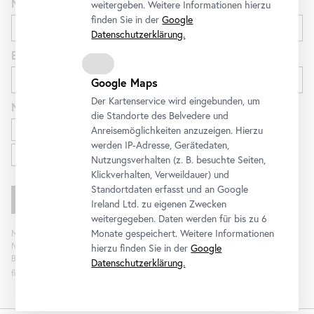
Nachname
weitergeben. Weitere Informationen hierzu
finden Sie in der
Google
Datenschutzerklärung.
E-Mail
Google Maps
Der Kartenservice wird eingebunden, um
Newsletter
für
die Standorte des Belvedere und
Ausstellungen und Programm
Anreisemöglichkeiten anzuzeigen. Hierzu
werden IP-Adresse, Gerätedaten,
Familien
Nutzungsverhalten (z. B. besuchte Seiten,
Klickverhalten, Verweildauer) und
Standortdaten erfasst und an Google
Ireland Ltd. zu eigenen Zwecken
weitergegeben. Daten werden für bis zu 6
Monate gespeichert. Weitere Informationen
Mit „Registrieren“ stimmen Sie der Verarbeitung Ihrer Daten sowie Analyse der
Newsletterinteraktion zum Zweck der Newsletterzusendung durch das
hierzu finden Sie in der
Google
Belvedere zu. Die Einwilligung kann widerrufen werden. Weitere Informationen
Datenschutzerklärung.
finden Sie
hier
.