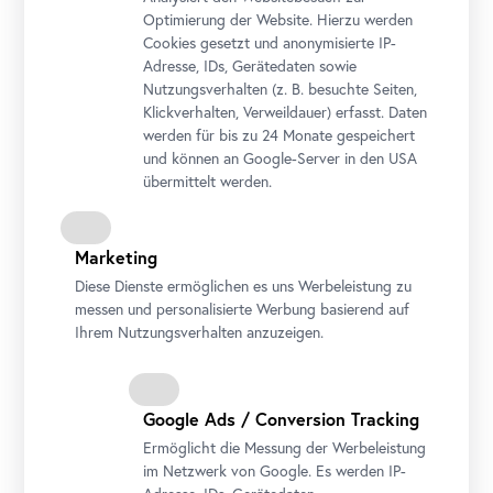
Kunst bis heute. Wie aber gelang dem Sohn eines
Optimierung der Website. Hierzu werden
Goldgraveurs der kometenhafte Aufstieg zur führenden
Cookies gesetzt und anonymisierte IP-
Persönlichkeit der Wiener Moderne? Dieser Rundgang
Adresse, IDs, Gerätedaten sowie
macht Sie mit den Werken von Gustav Klimt und seinen
Nutzungsverhalten (z. B. besuchte Seiten,
Zeitgenoss*innen wie Auguste Rodin und Elena Luksch-
Klickverhalten, Verweildauer) erfasst. Daten
Makowsky vertraut.
werden für bis zu 24 Monate gespeichert
und können an Google-Server in den USA
übermittelt werden.
Marketing
Diese Dienste ermöglichen es uns Werbeleistung zu
messen und personalisierte Werbung basierend auf
Ihrem Nutzungsverhalten anzuzeigen.
Der Preis versteht sich als Pauschale für eine
einstündige Führung für Gruppen von maximal 20
Personen innerhalb der Öffnungszeiten. Sollte Ihre
Google Ads / Conversion Tracking
Gruppe mehr als 20 Personen umfassen, arrangieren wir
Ermöglicht die Messung der Werbeleistung
weitere Führungen zum jeweils gültigen Tarif. Exkl.
im Netzwerk von Google. Es werden IP-
Eintrittstickets.