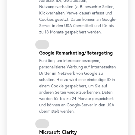
Adresse, IDs, Gerätedaten,
Für exklusive Abendführungen außerhalb der
Nutzungsverhalten (z. B. besuchte Seiten,
Öffnungszeiten kontaktieren Sie bitte unsere
Klickverhalten, Verweildauer) erfasst und
Cookies gesetzt. Daten können an Google-
Eventabteilung unter
events@belvedere.at
.
Server in den USA übermittelt und für bis
zu 18 Monate gespeichert werden.
Google Remarketing/Retargeting
Funktion, um interessenbezogene,
personalisierte Werbung auf Internetseiten
Für die Führung werden Silent Systems verwendet.
Dritter im Netzwerk von Google zu
schalten. Hierzu wird eine eindeutige ID in
einem Cookie gespeichert, um Sie auf
anderen Seiten wiederzuerkennen. Daten
werden für bis zu 24 Monate gespeichert
und können an Google-Server in den USA
übermittelt werden.
Microsoft Clarity