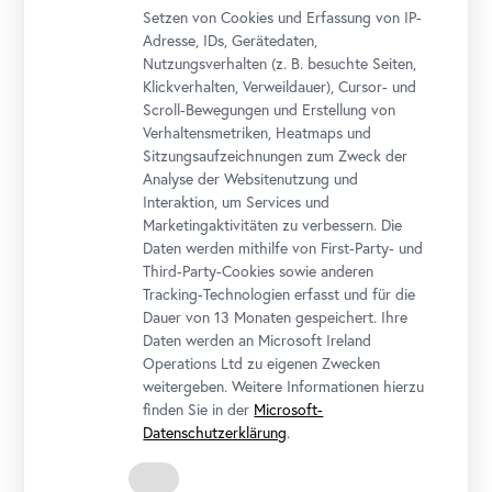
Setzen von Cookies und Erfassung von IP-
Adresse, IDs, Gerätedaten,
Nutzungsverhalten (z. B. besuchte Seiten,
Klickverhalten, Verweildauer), Cursor- und
Scroll-Bewegungen und Erstellung von
Verhaltensmetriken, Heatmaps und
Sitzungsaufzeichnungen zum Zweck der
Analyse der Websitenutzung und
Gustav Klimt, Der Kuss (Liebespaar), Detail, 1908 (vollendet 1909)
Interaktion, um Services und
Foto: Johannes Stoll / Belvedere, Wien
Marketingaktivitäten zu verbessern. Die
Daten werden mithilfe von First-Party- und
Veranstaltungstickets
Third-Party-Cookies sowie anderen
exkl. Eintrittsticket
Tracking-Technologien erfasst und für die
Dauer von 13 Monaten gespeichert. Ihre
Pauschale
€ 100,00
Daten werden an Microsoft Ireland
Operations Ltd zu eigenen Zwecken
weitergeben. Weitere Informationen hierzu
finden Sie in der
Microsoft-
Datenschutzerklärung
.
Oberes Belvedere | OB
Prinz-Eugen-Straße 27, 1030 Wien