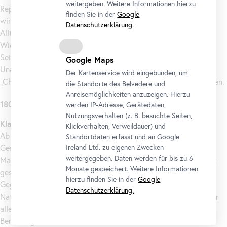
weitergeben. Weitere Informationen hierzu
Repräsentation und dramatische Inszenierung, aber auch
finden Sie in der
Google
wirklichkeitsgetreue Darstellungen von Landschaften und
Datenschutzerklärung.
Alltagsgegenständen kennzeichnen die Kunst des Barock.
Wichtige Auftragswerke von aristokratischer und kirchlicher
Seite vermitteln bis heute ein vielfältiges Bild dieser Zeit.
Google Maps
Unabhängig davon entstehen Franz Xaver Messerschmidts
Der Kartenservice wird eingebunden, um
„Charakterköpfe“, die in ihrer Vieldeutigkeit bis heute faszinieren.
die Standorte des Belvedere und
Anreisemöglichkeiten anzuzeigen. Hierzu
1800 – 1865
werden IP-Adresse, Gerätedaten,
Nutzungsverhalten (z. B. besuchte Seiten,
Klassizismus – Biedermeier
Klickverhalten, Verweildauer) und
Ab dem ausgehenden 18. Jahrhundert vollzieht sich in
Standortdaten erfasst und an Google
Gesellschaft und Kunstauffassung ein Wandel. Die Themen der
Ireland Ltd. zu eigenen Zwecken
weitergegeben. Daten werden für bis zu 6
Malerei werden weniger aus den Ereignissen der Vergangenheit
Monate gespeichert. Weitere Informationen
geschöpft als aus dem Hier und Jetzt mit all den sozialen
hierzu finden Sie in der
Google
Gegensätzen in Stadt und Land. Zugleich gewinnt die
Datenschutzerklärung.
Naturdarstellung an Bedeutung, beliebte Motive finden sich vor
allem in der Bergwelt des Salzkammerguts und im
Berchtesgadener Land.