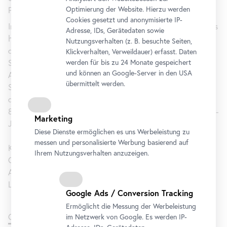
Optimierung der Website. Hierzu werden
Produktion die Komplexität der jeweiligen Zeit.
Cookies gesetzt und anonymisierte IP-
In jedem Sammlungsbereich sind ausgewählte Selbstporträts
Adresse, IDs, Gerätedaten sowie
hervorgehoben. Sie dienen als Leitmotiv und machen über
Nutzungsverhalten (z. B. besuchte Seiten,
die Jahrhunderte ein sich wandelndes Bild und
Klickverhalten, Verweildauer) erfasst. Daten
Selbstverständnis von Künstler*innen zwischen Anonymität,
werden für bis zu 24 Monate gespeichert
und können an Google-Server in den USA
Abhängigkeit und Autonomie nachvollziehbar. Die
übermittelt werden.
Selbstporträts begleiten den chronologischen Rundgang
durch die weltbekannte Sammlung des Belvedere – durch
800 Jahre Kunstgeschichte vom Mittelalter bis in die 1970er-
Marketing
Jahre.
Diese Dienste ermöglichen es uns Werbeleistung zu
messen und personalisierte Werbung basierend auf
Kuratiert von Björn Blauensteiner, Verena Gamper, Sabine
Ihrem Nutzungsverhalten anzuzeigen.
Grabner, Arnika Groenewald-Schmidt, Maike Hohn,
Alexander Klee, Harald Krejci, Georg Lechner, Katharina
Lovecky, Franz Smola und Luisa Ziaja.
Google Ads / Conversion Tracking
Ermöglicht die Messung der Werbeleistung
Gustav Klimt, Liebespaar (Kuss)
im Netzwerk von Google. Es werden IP-