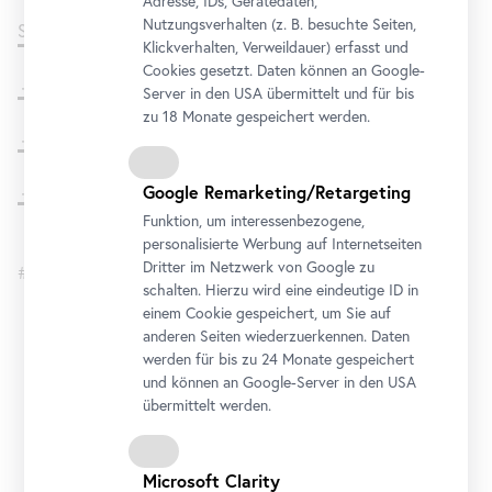
Adresse, IDs, Gerätedaten,
Nutzungsverhalten (z. B. besuchte Seiten,
Sammlung
online
Klickverhalten, Verweildauer) erfasst und
Cookies gesetzt. Daten können an Google-
File
Ausstellungsfolder Deutsch | Englisch
Server in den USA übermittelt und für bis
zu 18 Monate gespeichert werden.
File
Ausstellungsfolder Spanisch | Französisch
File
Ausstellungsfolder Italienisch | Ukrainisch
Google Remarketing/Retargeting
Funktion, um interessenbezogene,
personalisierte Werbung auf Internetseiten
Dritter im Netzwerk von Google zu
#belvederecollection
schalten. Hierzu wird eine eindeutige ID in
einem Cookie gespeichert, um Sie auf
anderen Seiten wiederzuerkennen. Daten
Oberes Belvedere
werden für bis zu 24 Monate gespeichert
und können an Google-Server in den USA
Öffnungszeiten
übermittelt werden.
Montag bis Sonntag
9 bis 19 Uhr
Adresse
Microsoft Clarity