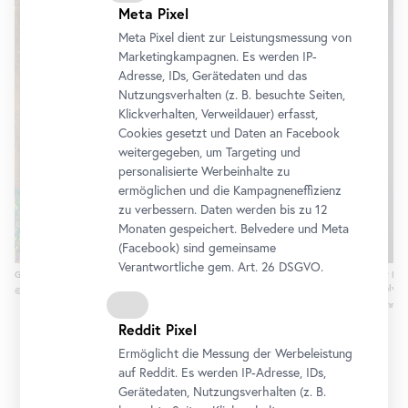
Meta Pixel
Meta Pixel dient zur Leistungsmessung von
Marketingkampagnen. Es werden IP-
Adresse, IDs, Gerätedaten und das
Nutzungsverhalten (z. B. besuchte Seiten,
Klickverhalten, Verweildauer) erfasst,
Cookies gesetzt und Daten an
Facebook
weitergegeben, um Targeting und
personalisierte Werbeinhalte zu
ermöglichen und die Kampagneneffizienz
zu verbessern. Daten werden bis zu 12
Monaten gespeichert. Belvedere und Meta
(
Facebook
) sind gemeinsame
Verantwortliche gem.
Art
. 26 DSGVO.
Gustav Klimt, Liebespaar (Kuss), 1908 (vollendet 1909)
Franz Xaver Mes
1777/83, Belved
© Belvedere, Wien
Foto: Johannes 
Reddit Pixel
Ermöglicht die Messung der Werbeleistung
auf Reddit. Es werden IP-Adresse, IDs,
Gerätedaten, Nutzungsverhalten (z. B.