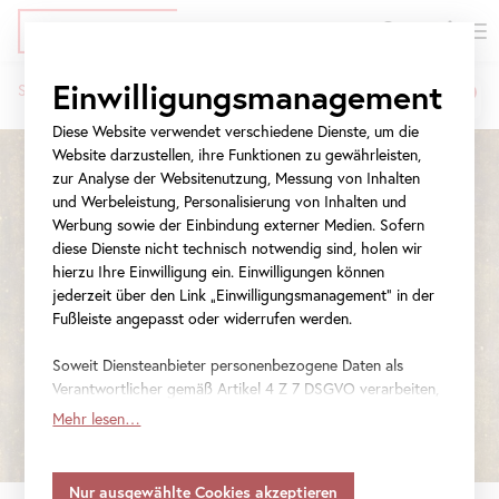
EN
Tickets
Direkt
Zur
Zur
Einwilligungsmanagement
Startseite
Ausstellungen
Schau!
zum
Meta-
Navigation
Pfadnavigation
Inhalt
Navigation
springen
Diese Website verwendet verschiedene Dienste, um die
springen
Website darzustellen, ihre Funktionen zu gewährleisten,
zur Analyse der Websitenutzung, Messung von Inhalten
und Werbeleistung, Personalisierung von Inhalten und
Werbung sowie der Einbindung externer Medien. Sofern
diese Dienste nicht technisch notwendig sind, holen wir
hierzu Ihre Einwilligung ein. Einwilligungen können
jederzeit über den Link „Einwilligungsmanagement“ in der
Fußleiste angepasst oder widerrufen werden.
Soweit Diensteanbieter personenbezogene Daten als
Verantwortlicher gemäß Artikel 4 Z 7 DSGVO verarbeiten,
gilt Ihre Einwilligung auch für die Weitergabe an den
Mehr lesen…
Diensteanbieter zu eigenen Zwecken. Soweit Ihre
getroffenen Einstellungen auch Anbieter umfassen, die
Daten in Staaten ohne Vorliegen eines