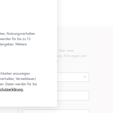
aten, Nutzungsverhalten
 werden für bis zu 13
tergeben. Weitere
Newsletter
Erfahren Sie als Erste*r über neue
Ausstellungen, Workshops, Führungen und
Aktionen des Belvedere.
Anrede
chkeiten anzuzeigen.
verhalten, Verweildauer)
en. Daten werden für bis
Vorname
chutzerklärung.
Nachname