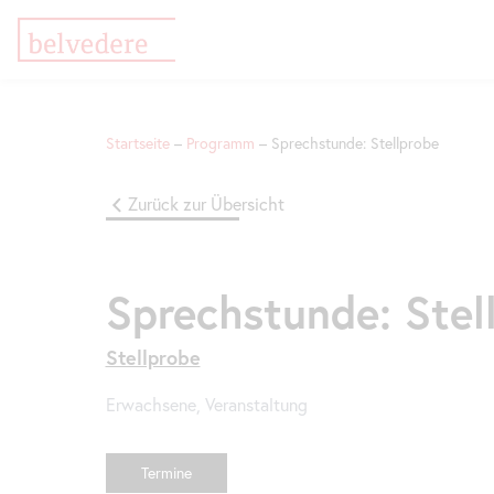
Direkt
Zur
Zur
zum
Meta-
Navigation
Startseite
Programm
Sprechstunde: Stellprobe
Inhalt
Navigation
springen
springen
Pfadnavigation
Sprechstunde
Zurück zur Übersicht
Stellprobe
Sprechstunde: Stel
Stellprobe
Erwachsene, Veranstaltung
Termine