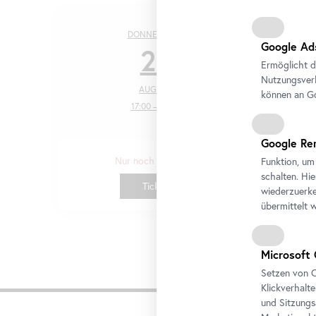
Karusell
überspringen
DONNERSTAG
Google Ad
27
Ermöglicht d
Nutzungsverh
AUGUST
können an Go
17:00 – 18:30
Google Re
Nur noch 9 Tickets
Funktion, um
schalten. Hi
Ticket
wiederzuerke
übermittelt 
Microsoft 
Setzen von C
Aus
Klickverhalt
und Sitzungs