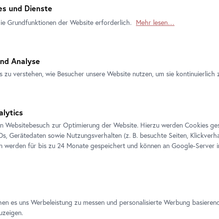
inden Sie in unserer
Datenschutz
.
s und Dienste
Senior*innen ab 65 Belvedere
die Grundfunktionen der Website erforderlich.
Mehr lesen…
Studierende unter 26 Belvede
Menschen mit Behindertenpas
nd Analyse
s zu verstehen, wie Besucher unsere Website nutzen, um sie kontinuierlich 
Belvedere 21 | B21
alytics
Arsenalstraße 1, 1030 Wien
en Websitebesuch zur Optimierung der Website. Hierzu werden Cookies ge
IDs, Gerätedaten sowie Nutzungsverhalten (z. B. besuchte Seiten, Klickverha
en werden für bis zu 24 Monate gespeichert und können an Google-Server i
rmine
hen es uns Werbeleistung zu messen und personalisierte Werbung basieren
uzeigen.