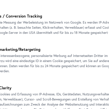
DONNERSTAG
s / Conversion Tracking
24
ie Messung der Werbeleistung im Netzwerk von Google. Es werden IP-Adres
alten (z. B. besuchte Seiten, Klickverhalten, Verweildauer) erfasst und Coo
SEPTEMBER
ogle-Server in den USA übermittelt und für bis zu 18 Monate gespeichert
17:00 – 18:30
marketing/Retargeting
 interessenbezogene, personalisierte Werbung auf Internetseiten Dritter 
erzu wird eine eindeutige ID in einem Cookie gespeichert, um Sie auf andere
Ticket
nnen. Daten werden für bis zu 24 Monate gespeichert und können an Goog
werden.
Clarity
ookies und Erfassung von IP-Adresse, IDs, Gerätedaten, Nutzungsverhalten 
 der Reihe
en, Verweildauer), Cursor- und Scroll-Bewegungen und Erstellung von Verh
aufzeichnungen zum Zweck der Analyse der Websitenutzung und Interaktio