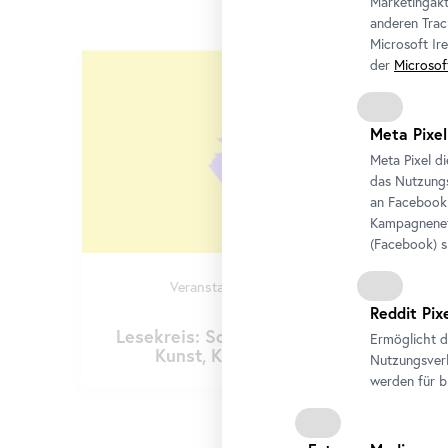
Marketingakt
anderen Trac
Microsoft Ir
Karusell
der
Microsof
überspringen
Meta Pixel
Meta Pixel d
das Nutzungs
an
Facebook
Kampagneneff
(
Facebook
) 
Veranstaltung
•
Belvedere 21
Miao Ying
Reddit Pix
Lesekreis: Science-Fiction zwischen
Ermöglicht d
Kunst, KI und Gesellschaft
Nutzungsverh
werden für b