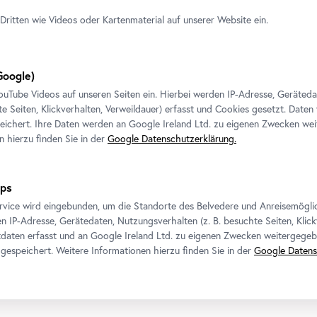
Dritten wie Videos oder Kartenmaterial auf unserer Website ein.
oogle)
ouTube
Videos auf unseren Seiten ein. Hierbei werden IP-Adresse, Geräted
te Seiten, Klickverhalten, Verweildauer) erfasst und Cookies gesetzt. Daten
ichert. Ihre Daten werden an Google Ireland Ltd. zu eigenen Zwecken wei
Kontakt
Folgen Sie uns
n hierzu finden Sie in der
Google Datenschutzerklärung.
Belvedere
T
+43 1 795 57-0
Schreiben Sie uns!
ps
rvice wird eingebunden, um die Standorte des Belvedere und Anreisemögli
Belvedere 21
n IP-Adresse, Gerätedaten, Nutzungsverhalten (z. B. besuchte Seiten, Klick
daten erfasst und an Google Ireland Ltd. zu eigenen Zwecken weitergegeb
gespeichert. Weitere Informationen hierzu finden Sie in der
Google Datens