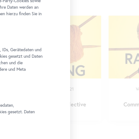
rd-Party-Cookies sowie
Ihre Daten werden an
n hierzu finden Sie in
, IDs, Gerätedaten und
okies gesetzt und Daten
chen und die
edere und Meta
Veranstaltung
•
Belvedere 21
V
Feminist
Futures
Forever
Community
Outreach
:
Collective
Comm
tedaten,
Radical Crafting
kies gesetzt. Daten