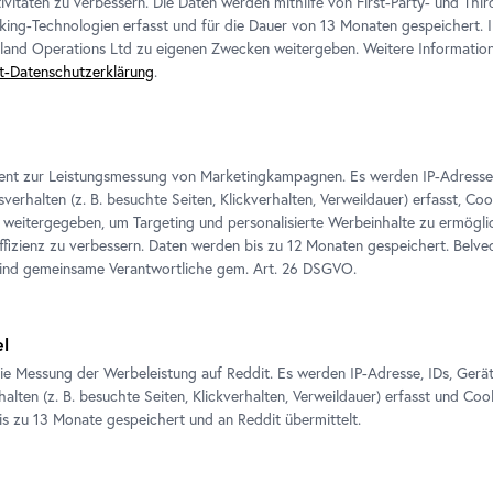
ivitäten zu verbessern. Die Daten werden mithilfe von First-Party- und Thi
king-Technologien erfasst und für die Dauer von 13 Monaten gespeichert. 
eland Operations Ltd zu eigenen Zwecken weitergeben. Weitere Informatione
t-Datenschutzerklärung
.
ient zur Leistungsmessung von Marketingkampagnen. Es werden IP-Adresse
verhalten (z. B. besuchte Seiten, Klickverhalten, Verweildauer) erfasst, Co
weitergegeben, um Targeting und personalisierte Werbeinhalte zu ermögli
izienz zu verbessern. Daten werden bis zu 12 Monaten gespeichert. Belv
sind gemeinsame Verantwortliche gem.
Art
. 26 DSGVO.
Veranstaltung
•
Belvedere 21
el
Community
Outreach
: Chor der schönen
Aussichten
ie Messung der Werbeleistung auf Reddit. Es werden IP-Adresse, IDs, Gerä
alten (z. B. besuchte Seiten, Klickverhalten, Verweildauer) erfasst und Coo
is zu 13 Monate gespeichert und an Reddit übermittelt.