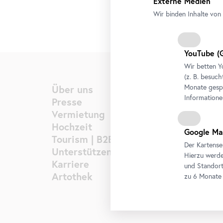
Externe Medien
Wir binden Inhalte von 
YouTube
(G
Wir betten
Y
(z. B. besuch
Monate gespe
Über uns
Informatione
Presse
Vermietung
Hochzeit
Google Ma
Tourism | B2B
Der Kartense
Unterstützen
Hierzu werde
Karriere
und Standort
Artothek
zu 6 Monate 