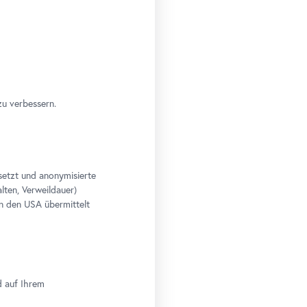
 21
€ 8,00
re 21
€ 8,00
s Belvedere 21
€ 5,00
zu verbessern.
setzt und anonymisierte
lten, Verweildauer)
n den USA übermittelt
d auf Ihrem