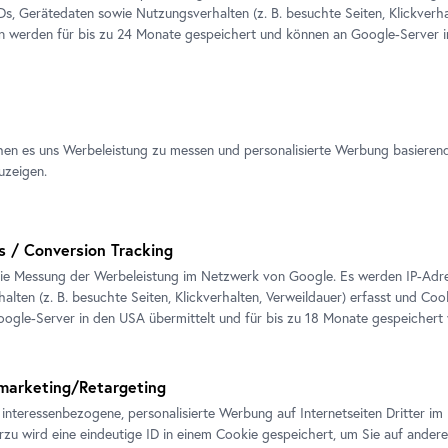
ines Martiniglases (nach einem Entwurf von
IDs, Gerätedaten sowie Nutzungsverhalten (z. B. besuchte Seiten, Klickverha
als Zeichen lesbar und seiner Funktion
en werden für bis zu 24 Monate gespeichert und können an Google-Server i
dy Boot ein Reflektieren von Materialitäten
Mustern in Materialien, Gesten und Malerei in
rsa, stellt er die Oberflächen, die wir
hen es uns Werbeleistung zu messen und personalisierte Werbung basieren
 und seine Wiederholung ist bei ihm kein
uzeigen.
er. Eine Wirklichkeit in der Sein, sich
rschwimmen und selbst das Ich als
Individuum ist zu einer Leinwand mit
s / Conversion Tracking
erfläche
: I am
the
message, because I am
the
ie Messung der Werbeleistung im Netzwerk von Google. Es werden IP-Adres
alten (z. B. besuchte Seiten, Klickverhalten, Verweildauer) erfasst und Coo
ogle-Server in den USA übermittelt und für bis zu 18 Monate gespeichert
bt und arbeitet in Wien. Dieses Jahr waren
lin und in der Renwick Gallery in
New York
zu
marketing/Retargeting
 interessenbezogene, personalisierte Werbung auf Internetseiten Dritter 
erzu wird eine eindeutige ID in einem Cookie gespeichert, um Sie auf andere