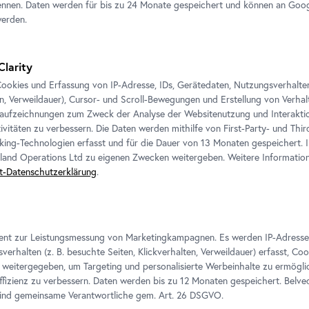
nnen. Daten werden für bis zu 24 Monate gespeichert und können an Goog
werden.
ssionen
Clarity
ookies und Erfassung von IP-Adresse, IDs, Gerätedaten, Nutzungsverhalten 
en, Verweildauer), Cursor- und Scroll-Bewegungen und Erstellung von Verh
aufzeichnungen zum Zweck der Analyse der Websitenutzung und Interaktio
ivitäten zu verbessern. Die Daten werden mithilfe von First-Party- und Thi
king-Technologien erfasst und für die Dauer von 13 Monaten gespeichert. 
eland Operations Ltd zu eigenen Zwecken weitergeben. Weitere Informatione
t-Datenschutzerklärung
.
ient zur Leistungsmessung von Marketingkampagnen. Es werden IP-Adresse
verhalten (z. B. besuchte Seiten, Klickverhalten, Verweildauer) erfasst, Co
weitergegeben, um Targeting und personalisierte Werbeinhalte zu ermögli
izienz zu verbessern. Daten werden bis zu 12 Monaten gespeichert. Belv
sind gemeinsame Verantwortliche gem.
Art
. 26 DSGVO.