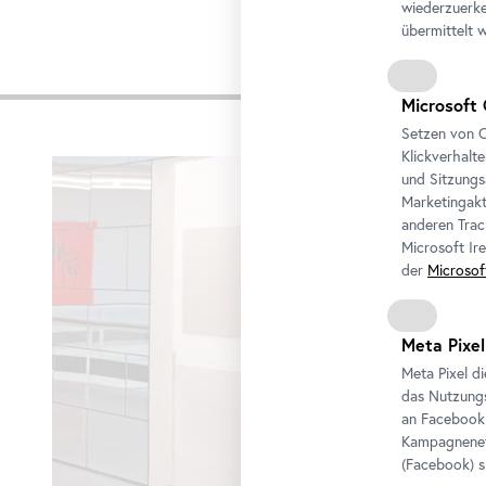
wiederzuerke
übermittelt 
Impre
Microsoft 
Setzen von C
Karusell
Klickverhalt
überspringen
und Sitzungs
Marketingakt
anderen Trac
Microsoft Ir
der
Microsof
Meta Pixel
Meta Pixel d
das Nutzungs
an
Facebook
Kampagneneff
(
Facebook
) 