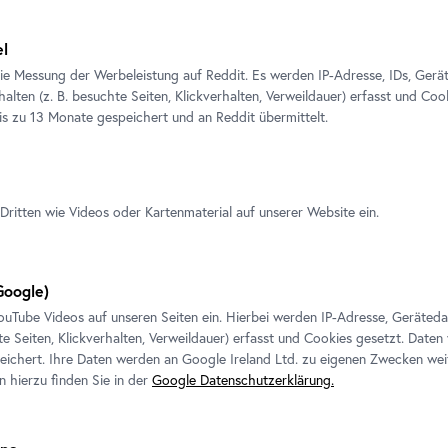
el
Ausstellungsansicht von Andy Boot - \u201e\xdcberfl\xe4
\xa9 Belvedere, Wien
ie Messung der Werbeleistung auf Reddit. Es werden IP-Adresse, IDs, Gerä
alten (z. B. besuchte Seiten, Klickverhalten, Verweildauer) erfasst und Coo
is zu 13 Monate gespeichert und an Reddit übermittelt.
Dritten wie Videos oder Kartenmaterial auf unserer Website ein.
oogle)
ouTube
Videos auf unseren Seiten ein. Hierbei werden IP-Adresse, Geräted
te Seiten, Klickverhalten, Verweildauer) erfasst und Cookies gesetzt. Daten
e Ausstellungen
ichert. Ihre Daten werden an Google Ireland Ltd. zu eigenen Zwecken wei
n hierzu finden Sie in der
Google Datenschutzerklärung.