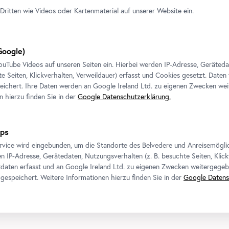
Dritten wie Videos oder Kartenmaterial auf unserer Website ein.
oogle)
ouTube
Videos auf unseren Seiten ein. Hierbei werden IP-Adresse, Geräted
te Seiten, Klickverhalten, Verweildauer) erfasst und Cookies gesetzt. Daten
Kontakt
Folgen Sie uns
ichert. Ihre Daten werden an Google Ireland Ltd. zu eigenen Zwecken wei
n hierzu finden Sie in der
Google Datenschutzerklärung.
Belvedere
T
+43 1 795 57-0
Schreiben Sie uns!
ps
Belvedere 21
rvice wird eingebunden, um die Standorte des Belvedere und Anreisemögli
n IP-Adresse, Gerätedaten, Nutzungsverhalten (z. B. besuchte Seiten, Klick
daten erfasst und an Google Ireland Ltd. zu eigenen Zwecken weitergegeb
gespeichert. Weitere Informationen hierzu finden Sie in der
Google Datens