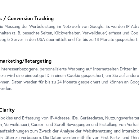
s / Conversion Tracking
ie Messung der Werbeleistung im Netzwerk von Google. Es werden IP-Adres
alten (z. B. besuchte Seiten, Klickverhalten, Verweildauer) erfasst und Coo
Führung
•
Oberes Belvedere
ogle-Server in den USA übermittelt und für bis zu 18 Monate gespeichert
Schau!
Sprachsensible Kunstvermittlung. Vom
G
Sehen zum Sprechen
marketing/Retargeting
 interessenbezogene, personalisierte Werbung auf Internetseiten Dritter 
erzu wird eine eindeutige ID in einem Cookie gespeichert, um Sie auf andere
nnen. Daten werden für bis zu 24 Monate gespeichert und können an Goog
werden.
Clarity
ookies und Erfassung von IP-Adresse, IDs, Gerätedaten, Nutzungsverhalten 
en, Verweildauer), Cursor- und Scroll-Bewegungen und Erstellung von Verh
aufzeichnungen zum Zweck der Analyse der Websitenutzung und Interaktio
ivitäten zu verbessern. Die Daten werden mithilfe von First-Party- und Thi