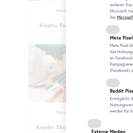
anderen Trac
Workshop
•
Belvedere 21
Microsoft Ir
Stellprobe
der
Microsof
Kreativ. Farbe im Museumsatelier
Meta Pixel
Meta Pixel d
das Nutzungs
an
Facebook
Kampagneneff
(
Facebook
) 
Reddit Pix
Ermöglicht d
Nutzungsverh
werden für b
Workshop
•
Belvedere 21
Stellprobe
Kreativ. Skulptur im Museumsatelier
Externe Medien