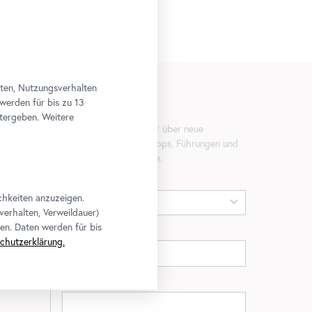
aten, Nutzungsverhalten
 werden für bis zu 13
Newsletter
tergeben. Weitere
Erfahren Sie als Erste*r über neue
Ausstellungen, Workshops, Führungen und
Aktionen des Belvedere.
Anrede
chkeiten anzuzeigen.
verhalten, Verweildauer)
en. Daten werden für bis
Vorname
chutzerklärung.
Nachname