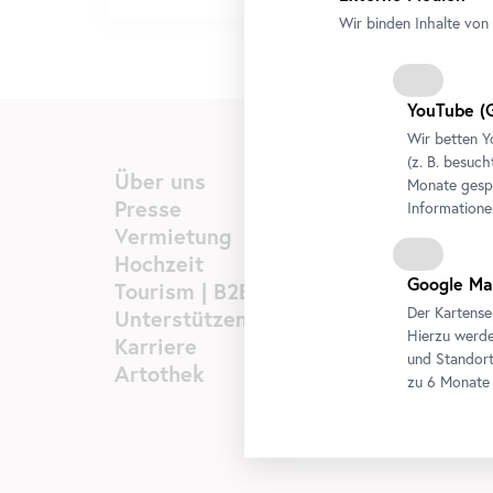
Wir binden Inhalte von 
YouTube
(G
Wir betten
Y
(z. B. besuch
Über uns
Monate gespe
Presse
Informatione
Vermietung
Hochzeit
Google Ma
Tourism | B2B
Der Kartense
Unterstützen
Hierzu werde
Karriere
und Standort
Artothek
zu 6 Monate 