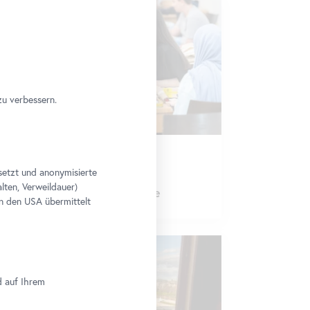
zu verbessern.
Workshop
•
Belvedere 21
setzt und anonymisierte
Skulpturengarten
lten, Verweildauer)
Kunst und Klimakrise
n den USA übermittelt
d auf Ihrem