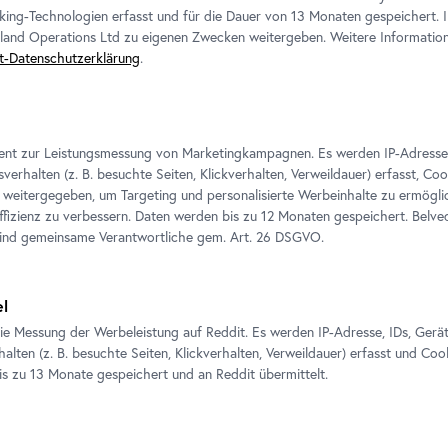
king-Technologien erfasst und für die Dauer von 13 Monaten gespeichert. 
Workshop
•
Oberes Belvedere
eland Operations Ltd zu eigenen Zwecken weitergeben. Weitere Informatione
Schau!
t-Datenschutzerklärung
.
Kreativ. Gold im Museumsatelier
ient zur Leistungsmessung von Marketingkampagnen. Es werden IP-Adresse
verhalten (z. B. besuchte Seiten, Klickverhalten, Verweildauer) erfasst, Co
weitergegeben, um Targeting und personalisierte Werbeinhalte zu ermögli
izienz zu verbessern. Daten werden bis zu 12 Monaten gespeichert. Belv
sind gemeinsame Verantwortliche gem.
Art
. 26 DSGVO.
el
ie Messung der Werbeleistung auf Reddit. Es werden IP-Adresse, IDs, Gerä
alten (z. B. besuchte Seiten, Klickverhalten, Verweildauer) erfasst und Coo
is zu 13 Monate gespeichert und an Reddit übermittelt.