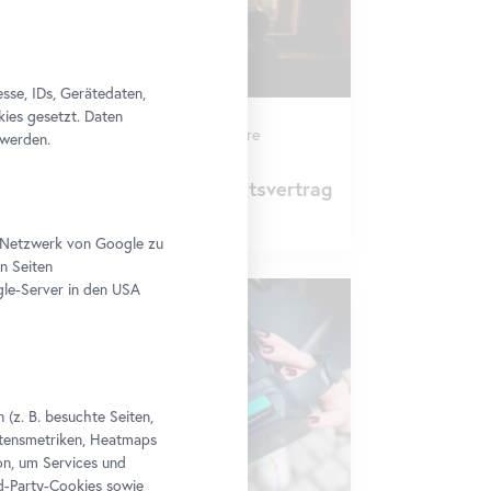
se, IDs, Gerätedaten,
kies gesetzt. Daten
Führung
•
Oberes Belvedere
 werden.
Schau!
eschichte erleben. Der Staatsvertrag
im Belvedere
im Netzwerk von Google zu
n Seiten
le-Server in den USA
(z. B. besuchte Seiten,
altensmetriken, Heatmaps
n, um Services und
rd-Party-Cookies sowie