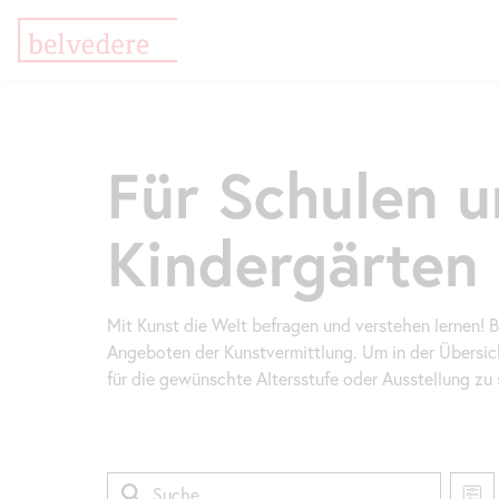
Direkt
Zur
Zur
zum
Meta-
Navigation
Inhalt
Navigation
springen
Für Schulen 
springen
Kindergärten
Mit Kunst die Welt befragen und verstehen lernen!
Angeboten der Kunstvermittlung. Um in der Übersi
für die gewünschte Altersstufe oder Ausstellung zu s