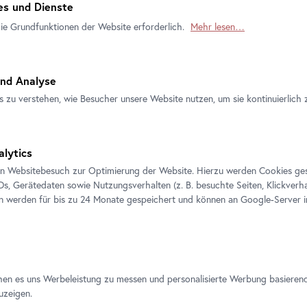
s und Dienste
die Grundfunktionen der Website erforderlich.
Mehr lesen…
nd Analyse
s zu verstehen, wie Besucher unsere Website nutzen, um sie kontinuierlich 
alytics
Führung
•
Belvedere 21
en Websitebesuch zur Optimierung der Website. Hierzu werden Cookies ge
Skulpturengarten
IDs, Gerätedaten sowie Nutzungsverhalten (z. B. besuchte Seiten, Klickverha
Kunst und Klimakrise
en werden für bis zu 24 Monate gespeichert und können an Google-Server i
hen es uns Werbeleistung zu messen und personalisierte Werbung basieren
uzeigen.