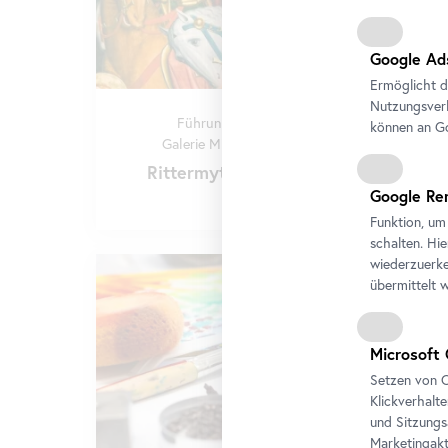
Google Ad
Ermöglicht d
Nutzungsverh
Führung
•
Unteres Belvedere
können an Go
Galerie Mittelalter und Renaissance
Rittermythen, Medienmonopol
Google Re
Funktion, um
schalten. Hi
wiederzuerke
übermittelt 
Microsoft 
Setzen von C
Klickverhalt
und Sitzungs
Marketingakt