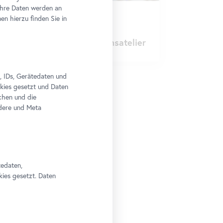
Ihre Daten werden an
Workshop
•
Belvedere 21
n hierzu finden Sie in
Stellprobe
Kreativ. Polaroid im Museumsatelier
, IDs, Gerätedaten und
okies gesetzt und Daten
chen und die
edere und Meta
tedaten,
kies gesetzt. Daten