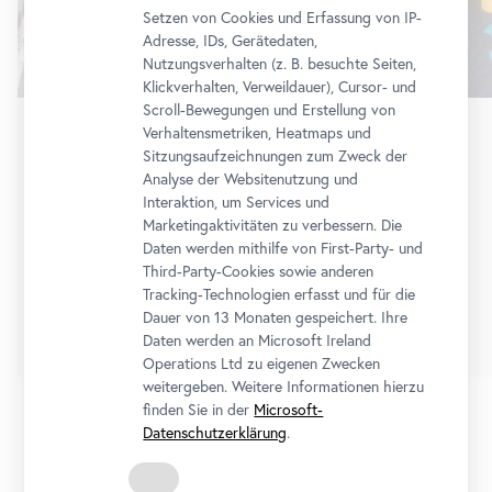
Setzen von Cookies und Erfassung von IP-
Adresse, IDs, Gerätedaten,
Nutzungsverhalten (z. B. besuchte Seiten,
Klickverhalten, Verweildauer), Cursor- und
Scroll-Bewegungen und Erstellung von
Verhaltensmetriken, Heatmaps und
Ausstellung
•
Belvedere 21
Sitzungsaufzeichnungen zum Zweck der
Analyse der Websitenutzung und
Stellprobe
Interaktion, um Services und
Sammlungszugänge der letzten Dekade in einem
Marketingaktivitäten zu verbessern. Die
Display von Heimo Zobernig
Daten werden mithilfe von First-Party- und
Third-Party-Cookies sowie anderen
10. Juli 2026
-
4. Oktober 2026
Tracking-Technologien erfasst und für die
Dauer von 13 Monaten gespeichert. Ihre
Tickets
Daten werden an Microsoft Ireland
Operations Ltd zu eigenen Zwecken
weitergeben. Weitere Informationen hierzu
finden Sie in der
Microsoft-
Datenschutzerklärung
.
1/2