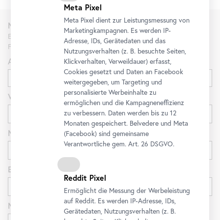
Meta Pixel
Meta Pixel dient zur Leistungsmessung von
Newsletter
Marketingkampagnen. Es werden IP-
Erfahren Sie als Erste*r über neue Ausstellungen, Workshops,
Adresse, IDs, Gerätedaten und das
Führungen und Aktionen des Belvedere.
Nutzungsverhalten (z. B. besuchte Seiten,
Anrede
Klickverhalten, Verweildauer) erfasst,
Cookies gesetzt und Daten an
Facebook
weitergegeben, um Targeting und
personalisierte Werbeinhalte zu
Vorname
ermöglichen und die Kampagneneffizienz
zu verbessern. Daten werden bis zu 12
Monaten gespeichert. Belvedere und Meta
Nachname
(
Facebook
) sind gemeinsame
Verantwortliche gem.
Art
. 26 DSGVO.
E-Mail
Reddit Pixel
Ermöglicht die Messung der Werbeleistung
auf Reddit. Es werden IP-Adresse, IDs,
Newsletter
für
Gerätedaten, Nutzungsverhalten (z. B.
Ausstellungen und Programm