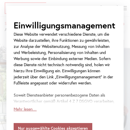
EN
Tickets
Direkt
Zur
Zur
Einwilligungsmanagement
Startseite
Ausstellungen
zum
Meta-
Navigation
Arabella Kiesbauer – Pionierin der Fernsehunterhaltung
Pfadnavigation
Inhalt
Navigation
springen
Diese Website verwendet verschiedene Dienste, um die
springen
Website darzustellen, ihre Funktionen zu gewährleisten,
zur Analyse der Websitenutzung, Messung von Inhalten
und Werbeleistung, Personalisierung von Inhalten und
Werbung sowie der Einbindung externer Medien. Sofern
diese Dienste nicht technisch notwendig sind, holen wir
hierzu Ihre Einwilligung ein. Einwilligungen können
jederzeit über den Link „Einwilligungsmanagement“ in der
Fußleiste angepasst oder widerrufen werden.
Soweit Diensteanbieter personenbezogene Daten als
Verantwortlicher gemäß Artikel 4 Z 7 DSGVO verarbeiten,
gilt Ihre Einwilligung auch für die Weitergabe an den
Mehr lesen…
Diensteanbieter zu eigenen Zwecken. Soweit Ihre
getroffenen Einstellungen auch Anbieter umfassen, die
Daten in Staaten ohne Vorliegen eines