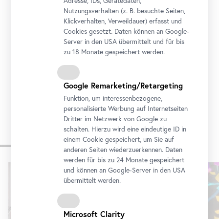
Adresse, IDs, Gerätedaten,
Nutzungsverhalten (z. B. besuchte Seiten,
Adresse
Klickverhalten, Verweildauer) erfasst und
Arsenalstraße 1, 1030 Wien
Cookies gesetzt. Daten können an Google-
Anreise
Server in den USA übermittelt und für bis
zu 18 Monate gespeichert werden.
Tickets
Google Remarketing/Retargeting
Funktion, um interessenbezogene,
personalisierte Werbung auf Internetseiten
Dritter im Netzwerk von Google zu
schalten. Hierzu wird eine eindeutige ID in
einem Cookie gespeichert, um Sie auf
Weitere Ausstellungen
anderen Seiten wiederzuerkennen. Daten
werden für bis zu 24 Monate gespeichert
Karusell
und können an Google-Server in den USA
überspringen
übermittelt werden.
Microsoft Clarity