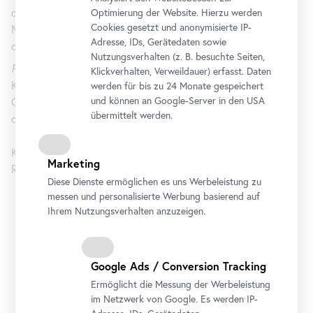
die im Nachmittagsfernsehen ein Quotenschlager war, als
Optimierung der Website. Hierzu werden
Cookies gesetzt und anonymisierte IP-
Moderatorin der Castingshow Starmania oder im Dirndl bei
Adresse, IDs, Gerätedaten sowie
der Kultshow Bauer sucht Frau.
Nutzungsverhalten (z. B. besuchte Seiten,
Pionierin der Fernsehunterhaltung
beleuchtet Arabella
Klickverhalten, Verweildauer) erfasst. Daten
Kiesbauers Karriere von Fernsehauftritten über Playboy-
werden für bis zu 24 Monate gespeichert
und können an Google-Server in den USA
Covershoots bis hin zur Rezeption der Fernsehikone in
übermittelt werden.
deutschen wie österreichischen Medien.
Kurator*innen: Dalia Ahmed, Joana Tischkau, Anta Helena
Marketing
Recke, Elisabeth Hampe und Frieder Blume
Diese Dienste ermöglichen es uns Werbeleistung zu
messen und personalisierte Werbung basierend auf
Ihrem Nutzungsverhalten anzuzeigen.
Belvedere 21
Google Ads / Conversion Tracking
Öffnungszeiten
Dienstag bis Sonntag
11 bis 18 Uhr
Ermöglicht die Messung der Werbeleistung
Abendöffnung: Donnerstag
11 bis 21 Uhr
im Netzwerk von Google. Es werden IP-