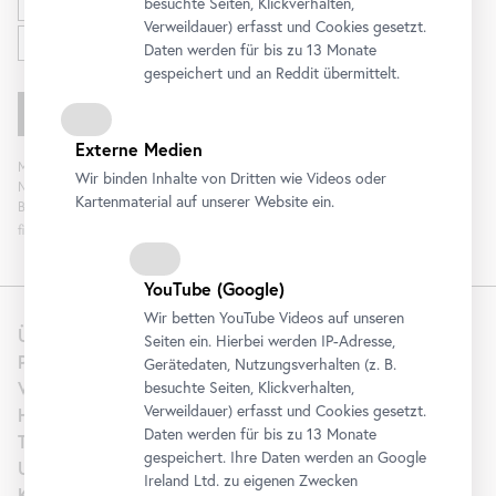
besuchte Seiten, Klickverhalten,
Verweildauer) erfasst und Cookies gesetzt.
Familien
Daten werden für bis zu 13 Monate
gespeichert und an Reddit übermittelt.
Externe Medien
Mit „Registrieren“ stimmen Sie der Verarbeitung Ihrer Daten sowie Analyse der
Wir binden Inhalte von Dritten wie Videos oder
Newsletterinteraktion zum Zweck der Newsletterzusendung durch das
Kartenmaterial auf unserer Website ein.
Belvedere zu. Die Einwilligung kann widerrufen werden. Weitere Informationen
finden Sie
hier
.
YouTube
(Google)
Wir betten
YouTube
Videos auf unseren
Über uns
Seiten ein. Hierbei werden IP-Adresse,
Presse
Gerätedaten, Nutzungsverhalten (z. B.
Vermietung
besuchte Seiten, Klickverhalten,
Verweildauer) erfasst und Cookies gesetzt.
Hochzeit
Daten werden für bis zu 13 Monate
Tourism | B2B
gespeichert. Ihre Daten werden an Google
Unterstützen
Ireland Ltd. zu eigenen Zwecken
Karriere