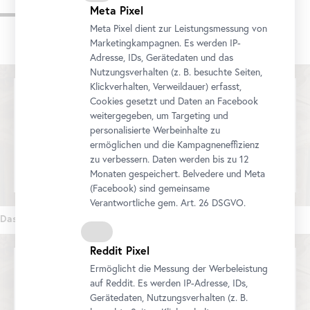
Videos
Meta Pixel
Meta Pixel dient zur Leistungsmessung von
Marketingkampagnen. Es werden IP-
Adresse, IDs, Gerätedaten und das
Nutzungsverhalten (z. B. besuchte Seiten,
Klickverhalten, Verweildauer) erfasst,
Cookies gesetzt und Daten an
Facebook
weitergegeben, um Targeting und
We would like to display a YouTube video here. Click
personalisierte Werbeinhalte zu
here
to change your settings
ermöglichen und die Kampagneneffizienz
zu verbessern. Daten werden bis zu 12
Monaten gespeichert. Belvedere und Meta
(
Facebook
) sind gemeinsame
Verantwortliche gem.
Art
. 26 DSGVO.
Das Belvedere. 300 Jahre Ort der Kunst (Teil 1)
Reddit Pixel
Ermöglicht die Messung der Werbeleistung
auf Reddit. Es werden IP-Adresse, IDs,
We would like to display a YouTube video here. Click
Gerätedaten, Nutzungsverhalten (z. B.