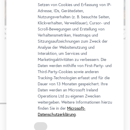
Setzen von Cookies und Erfassung von IP-
Adresse, IDs, Gerätedaten,
Nutzungsverhalten (z. B. besuchte Seiten,
Klickverhalten, Verweildauer), Cursor- und
Scroll-Bewegungen und Erstellung von
Vinzenz Fischer, Allegorie auf die Übertragung der
Johann Gottfried Auerbach, 
kaiserlichen Galerie in das Belvedere, 1781
Savoyen als Feldherr, um 17
Verhaltensmetriken, Heatmaps und
Foto: Johannes Stoll / Belvedere, Wien
Foto; Johannes Stoll / Belve
Sitzungsaufzeichnungen zum Zweck der
Analyse der Websitenutzung und
Interaktion, um Services und
Marketingaktivitäten zu verbessern. Die
Daten werden mithilfe von First-Party- und
Third-Party-Cookies sowie anderen
Tracking-Technologien erfasst und für die
Dauer von 13 Monaten gespeichert. Ihre
Daten werden an Microsoft Ireland
Operations Ltd zu eigenen Zwecken
Zur Ausstellung
weitergeben. Weitere Informationen hierzu
finden Sie in der
Microsoft-
Datenschutzerklärung
.