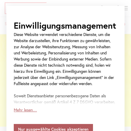
EN
Tickets
Direkt
Zur
Zur
Einwilligungsmanagement
Startseite
Ausstellungen
Das Belvedere
zum
Meta-
Navigation
Pfadnavigation
Inhalt
Navigation
springen
Diese Website verwendet verschiedene Dienste, um die
springen
Website darzustellen, ihre Funktionen zu gewährleisten,
zur Analyse der Websitenutzung, Messung von Inhalten
und Werbeleistung, Personalisierung von Inhalten und
Werbung sowie der Einbindung externer Medien. Sofern
diese Dienste nicht technisch notwendig sind, holen wir
hierzu Ihre Einwilligung ein. Einwilligungen können
jederzeit über den Link „Einwilligungsmanagement“ in der
Fußleiste angepasst oder widerrufen werden.
Soweit Diensteanbieter personenbezogene Daten als
Verantwortlicher gemäß Artikel 4 Z 7 DSGVO verarbeiten,
gilt Ihre Einwilligung auch für die Weitergabe an den
Mehr lesen…
Diensteanbieter zu eigenen Zwecken. Soweit Ihre
getroffenen Einstellungen auch Anbieter umfassen, die
Daten in Staaten ohne Vorliegen eines