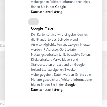
weitergeben. Weitere Informationen hierzu
finden Sie in der
Google
Datenschutzerklärung.
We would like to display a YouTube video here. Click
here
to change your settings
Google Maps
Der Kartenservice wird eingebunden, um
die Standorte des Belvedere und
Anreisemöglichkeiten anzuzeigen. Hierzu
Das Belvedere. 300 Jahre Ort der Kunst (Teil 4)
werden IP-Adresse, Gerätedaten,
Nutzungsverhalten (z. B. besuchte Seiten,
Klickverhalten, Verweildauer) und
Standortdaten erfasst und an Google
Ireland Ltd. zu eigenen Zwecken
We would like to display a YouTube video here. Click
weitergegeben. Daten werden für bis zu 6
here
to change your settings
Monate gespeichert. Weitere Informationen
hierzu finden Sie in der
Google
Datenschutzerklärung.
Das Belvedere. 300 Jahre Ort der Kunst (Teil 5)