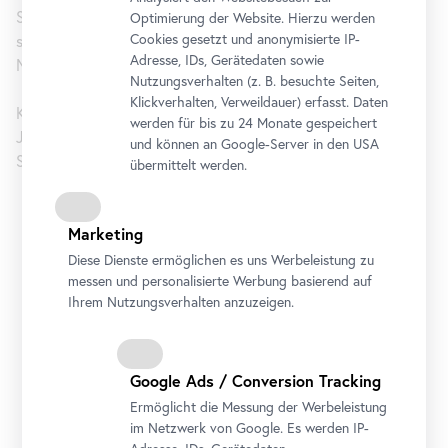
Staatsvertrags 1955. In einer umfangreichen Ausstellung
Optimierung der Website. Hierzu werden
Cookies gesetzt und anonymisierte IP-
setzt sich das Museum nun mit seiner wechselhaften
Adresse, IDs, Gerätedaten sowie
Nutzung auseinander.
Nutzungsverhalten (z. B. besuchte Seiten,
Klickverhalten, Verweildauer) erfasst. Daten
Kuratiert von Björn Blauensteiner, Sabine Grabner, Kerstin
werden für bis zu 24 Monate gespeichert
Jesse (Konzeptmitarbeit), Alexander Klee, Georg Lechner,
und können an Google-Server in den USA
Stefan Lehner, Monika Mayer und Luisa Ziaja.
übermittelt werden.
Unteres Belvedere
Marketing
Diese Dienste ermöglichen es uns Werbeleistung zu
Öffnungszeiten
messen und personalisierte Werbung basierend auf
Montag bis Sonntag
10 bis 18 Uhr
Ihrem Nutzungsverhalten anzuzeigen.
Adresse
Rennweg 6, 1030 Wien
Google Ads / Conversion Tracking
Anreise
Ermöglicht die Messung der Werbeleistung
im Netzwerk von Google. Es werden IP-
Tickets