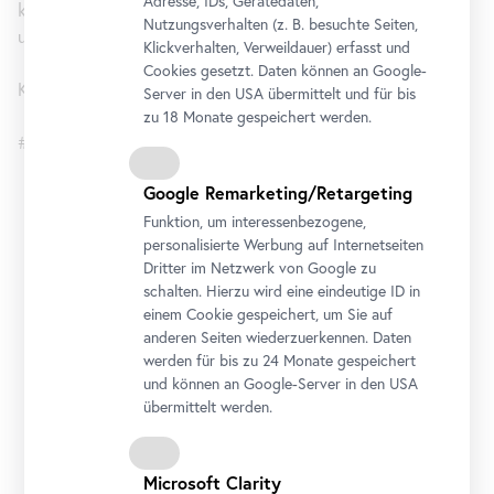
Adresse, IDs, Gerätedaten,
künstlerischen Schaffensprozess auseinander. Zink Yi lebt
Nutzungsverhalten (z. B. besuchte Seiten,
und arbeitet in Berlin.
Klickverhalten, Verweildauer) erfasst und
Cookies gesetzt. Daten können an Google-
Kuratorin: Stella Rollig
Server in den USA übermittelt und für bis
zu 18 Monate gespeichert werden.
#DavidZinkYi
Google Remarketing/Retargeting
Oberes Belvedere
Funktion, um interessenbezogene,
personalisierte Werbung auf Internetseiten
Öffnungszeiten
Dritter im Netzwerk von Google zu
Montag bis Sonntag
9 bis 19 Uhr
schalten. Hierzu wird eine eindeutige ID in
einem Cookie gespeichert, um Sie auf
anderen Seiten wiederzuerkennen. Daten
Adresse
werden für bis zu 24 Monate gespeichert
Prinz-Eugen-Straße 27, 1030 Wien
und können an Google-Server in den USA
Anreise
übermittelt werden.
Tickets
Microsoft Clarity