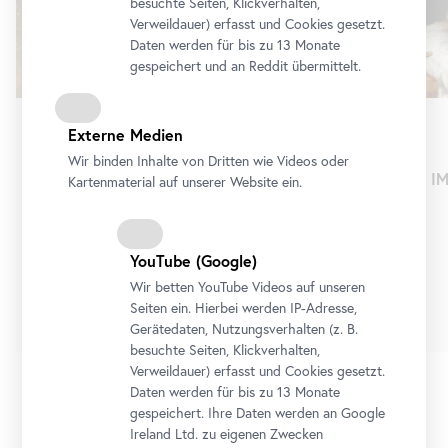
besuchte Seiten, Klickverhalten,
Verweildauer) erfasst und Cookies gesetzt.
Daten werden für bis zu 13 Monate
gespeichert und an Reddit übermittelt.
Externe Medien
Dauerausstellung
•
Oberes Belvedere
Wir binden Inhalte von Dritten wie Videos oder
Schau!
IM
Kartenmaterial auf unserer Website ein.
Die Sammlung Belvedere von Cranach bis
Lassnig
Dauerausstellung
YouTube
(Google)
Wir betten
YouTube
Videos auf unseren
Tickets
Seiten ein. Hierbei werden IP-Adresse,
Gerätedaten, Nutzungsverhalten (z. B.
besuchte Seiten, Klickverhalten,
Verweildauer) erfasst und Cookies gesetzt.
Daten werden für bis zu 13 Monate
gespeichert. Ihre Daten werden an Google
1/3
Ireland Ltd. zu eigenen Zwecken