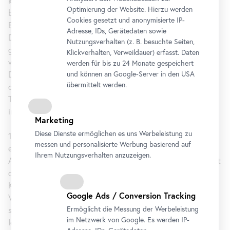
können ihre Haut und ihre Extremitäten zum Leuchten
Optimierung der Website. Hierzu werden
bringen und sind in der Lage, Körperform und
Cookies gesetzt und anonymisierte IP-
Erscheinungsbild blitzschnell zu verändern. In der ewigen
Adresse, IDs, Gerätedaten sowie
Dunkelheit der ozeanischen Tiefe lebend, sind sie daran
Nutzungsverhalten (z. B. besuchte Seiten,
gewöhnt, einzig die Reflexion des eigenen Lichts
Klickverhalten, Verweildauer) erfasst. Daten
wahrzunehmen. Als Antipoden des Menschlichen sind sie für
werden für bis zu 24 Monate gespeichert
David Zink Yi Abbild des Fremden per se. Die Objekte loten
und können an Google-Server in den USA
übermittelt werden.
die Grenzen des Materials Keramik aus, dessen
Transformationsprozess stets ein alchemistisches Moment
innewohnt.
Marketing
Diese Dienste ermöglichen es uns Werbeleistung zu
1973 in Peru geboren, absolvierte David Zink Yi in München
messen und personalisierte Werbung basierend auf
eine Lehre zum Holzbildhauer, gefolgt von Studien an der
Ihrem Nutzungsverhalten anzuzeigen.
Akademie der Bildenden Künste München und der Universität
der Künste Berlin. 2012 stellte er im Neuen Berliner
Kunstverein aus, 2013 war er auf der 55. Biennale von
Google Ads / Conversion Tracking
Venedig vertreten. In seinem multidisziplinären Schaffen
Ermöglicht die Messung der Werbeleistung
spürt der Künstler sozialen Strukturen und
im Netzwerk von Google. Es werden IP-
Identitätskonstruktionen nach und setzt sich mit dem