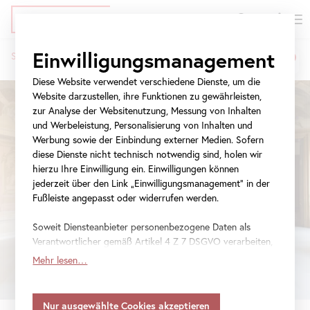
EN
Tickets
Direkt
Zur
Zur
Einwilligungsmanagement
Startseite
Ausstellungen
David Zink Yi
zum
Meta-
Navigation
Pfadnavigation
Inhalt
Navigation
springen
Diese Website verwendet verschiedene Dienste, um die
springen
Website darzustellen, ihre Funktionen zu gewährleisten,
zur Analyse der Websitenutzung, Messung von Inhalten
und Werbeleistung, Personalisierung von Inhalten und
Werbung sowie der Einbindung externer Medien. Sofern
diese Dienste nicht technisch notwendig sind, holen wir
hierzu Ihre Einwilligung ein. Einwilligungen können
jederzeit über den Link „Einwilligungsmanagement“ in der
Fußleiste angepasst oder widerrufen werden.
Soweit Diensteanbieter personenbezogene Daten als
Verantwortlicher gemäß Artikel 4 Z 7 DSGVO verarbeiten,
gilt Ihre Einwilligung auch für die Weitergabe an den
Mehr lesen…
Diensteanbieter zu eigenen Zwecken. Soweit Ihre
getroffenen Einstellungen auch Anbieter umfassen, die
Daten in Staaten ohne Vorliegen eines