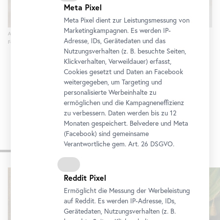
Meta Pixel
Meta Pixel dient zur Leistungsmessung von
Marketingkampagnen. Es werden IP-
Ausstellungsansicht Carlone Contemporary: David Zink Yi
Adresse, IDs, Gerätedaten und das
Foto: Johannes Stoll © Belvedere, Wien
Nutzungsverhalten (z. B. besuchte Seiten,
Klickverhalten, Verweildauer) erfasst,
Cookies gesetzt und Daten an
Facebook
weitergegeben, um Targeting und
personalisierte Werbeinhalte zu
ermöglichen und die Kampagneneffizienz
zu verbessern. Daten werden bis zu 12
Monaten gespeichert. Belvedere und Meta
(
Facebook
) sind gemeinsame
Verantwortliche gem.
Art
. 26 DSGVO.
Weitere Ausstellungen
Karusell
Reddit Pixel
überspringen
Ermöglicht die Messung der Werbeleistung
auf Reddit. Es werden IP-Adresse, IDs,
Gerätedaten, Nutzungsverhalten (z. B.