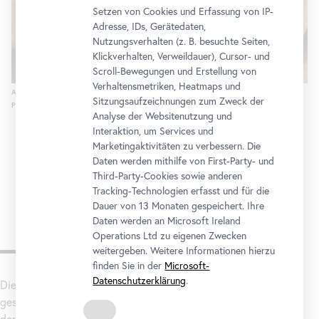
Setzen von Cookies und Erfassung von IP-
Adresse, IDs, Gerätedaten,
Nutzungsverhalten (z. B. besuchte Seiten,
Klickverhalten, Verweildauer), Cursor- und
Scroll-Bewegungen und Erstellung von
Verhaltensmetriken, Heatmaps und
Albrecht Dürer, Die Brennerstraße im Eisacktal, um 1495
Sitzungsaufzeichnungen zum Zweck der
Patrimonio Nacional, Real Monasterio de San Lorenzo del Escorial
Analyse der Websitenutzung und
Interaktion, um Services und
Marketingaktivitäten zu verbessern. Die
Daten werden mithilfe von First-Party- und
Third-Party-Cookies sowie anderen
Tracking-Technologien erfasst und für die
Dauer von 13 Monaten gespeichert. Ihre
Daten werden an Microsoft Ireland
Operations Ltd zu eigenen Zwecken
Zur Ausstellung
weitergeben. Weitere Informationen hierzu
finden Sie in der
Microsoft-
Datenschutzerklärung
.
Die Wende zum 16. Jahrhundert war geprägt von
gesellschaftlichen und kulturellen Umbrüchen, die sich auch in