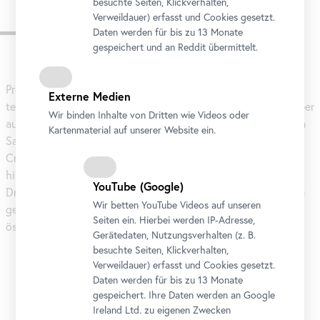
besuchte Seiten, Klickverhalten,
Verweildauer) erfasst und Cookies gesetzt.
Künstler und Werke
Daten werden für bis zu 13 Monate
gespeichert und an Reddit übermittelt.
Karusell
überspringen
Präsentiert werden Werke aus dem eigenen Bestand, die
Externe Medien
teilweise aufwändig für die Ausstellung restauriert wurden, aber
Wir binden Inhalte von Dritten wie Videos oder
auch zahlreiche Leihgaben aus nationalen und internationalen
Kartenmaterial auf unserer Website ein.
Sammlungen, darunter Bilder von Albrecht Dürer, Lucas
Cranach d. Ä., Albrecht Altdorfer oder Jörg Breu. Darüber
hinaus werden Gemälde, Skulpturen, Zeichnungen,
YouTube
(Google)
Druckgrafiken und Medaillen von weniger bekannten Meistern
Wir betten
YouTube
Videos auf unseren
gezeigt, die das hohe Niveau der Produktion in den
Seiten ein. Hierbei werden IP-Adresse,
österreichischen Werkstätten jener Zeit erfahrbar machen.
Gerätedaten, Nutzungsverhalten (z. B.
besuchte Seiten, Klickverhalten,
Verweildauer) erfasst und Cookies gesetzt.
Daten werden für bis zu 13 Monate
gespeichert. Ihre Daten werden an Google
Ireland Ltd. zu eigenen Zwecken