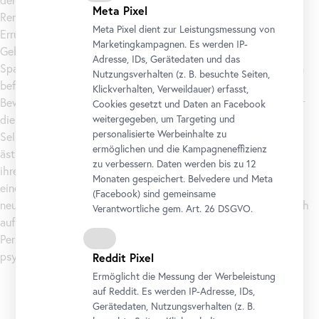
der Kunst jener Zeit widerspiegeln. Deutlich waren noch
Meta Pixel
Reminiszenzen der ausklingenden Gotik spürbar, als die
Meta Pixel dient zur Leistungsmessung von
Errungenschaften der italienischen Renaissancekunst auf dem
Marketingkampagnen. Es werden IP-
Gebiet des heutigen Österreich Einzug hielten. In diesem
Adresse, IDs, Gerätedaten und das
Spannungsfeld wurden Kunstwerke zunehmend von Funktionen
Nutzungsverhalten (z. B. besuchte Seiten,
befreit, die ihnen im Mittelalter zugedacht waren: etwa die
Klickverhalten, Verweildauer) erfasst,
Bewahrung eines Andenkens, die Belehrung der Gläubigen oder
Cookies gesetzt und Daten an
Facebook
weitergegeben, um Targeting und
die Förderung der Andachtsübung. Das künstlerische
personalisierte Werbeinhalte zu
Selbstbewusstsein der Meister begann sich zu festigen. Die
ermöglichen und die Kampagneneffizienz
ästhetische Wirkung der Objekte trat in den Vordergrund, und
zu verbessern. Daten werden bis zu 12
ihre Schöpfer etablierten sich mehr und mehr als Künstler in
Monaten gespeichert. Belvedere und Meta
einem modernen Sinne. Ihre Werke legen Zeugnis von einem
(
Facebook
) sind gemeinsame
neuartigen Interesse an der Wirklichkeit ab. So entstanden auch
Verantwortliche gem.
Art
. 26 DSGVO.
auf dem Gebiet des heutigen Österreich mathematische
Perspektivkonstruktionen, minutiöse Naturschilderungen und
psychologisierende Porträts.
Reddit Pixel
Ermöglicht die Messung der Werbeleistung
auf Reddit. Es werden IP-Adresse, IDs,
Gerätedaten, Nutzungsverhalten (z. B.