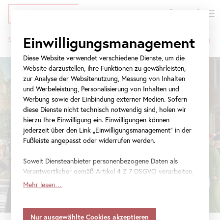
EN
Tickets
Direkt
Zur
Zur
Einwilligungsmanagement
Startseite
Ausstellungen
Dürerzeit
zum
Meta-
Navigation
Pfadnavigation
Inhalt
Navigation
springen
Diese Website verwendet verschiedene Dienste, um die
springen
Website darzustellen, ihre Funktionen zu gewährleisten,
zur Analyse der Websitenutzung, Messung von Inhalten
und Werbeleistung, Personalisierung von Inhalten und
Werbung sowie der Einbindung externer Medien. Sofern
diese Dienste nicht technisch notwendig sind, holen wir
hierzu Ihre Einwilligung ein. Einwilligungen können
jederzeit über den Link „Einwilligungsmanagement“ in der
Fußleiste angepasst oder widerrufen werden.
Soweit Diensteanbieter personenbezogene Daten als
Verantwortlicher gemäß Artikel 4 Z 7 DSGVO verarbeiten,
gilt Ihre Einwilligung auch für die Weitergabe an den
Mehr lesen…
Diensteanbieter zu eigenen Zwecken. Soweit Ihre
getroffenen Einstellungen auch Anbieter umfassen, die
Daten in Staaten ohne Vorliegen eines