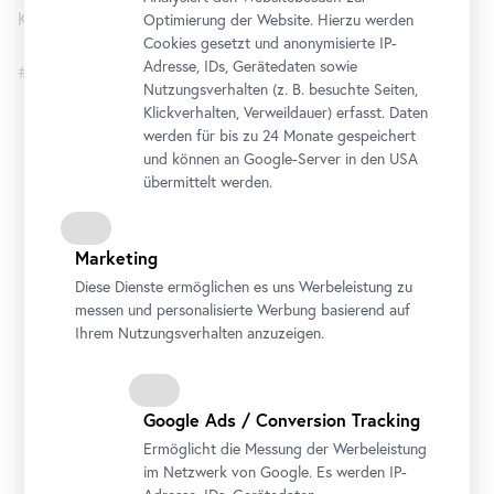
Kuratiert von Björn Blauensteiner.
Optimierung der Website. Hierzu werden
Cookies gesetzt und anonymisierte IP-
Adresse, IDs, Gerätedaten sowie
#Dürerzeit
Nutzungsverhalten (z. B. besuchte Seiten,
Klickverhalten, Verweildauer) erfasst. Daten
werden für bis zu 24 Monate gespeichert
Oberes Belvedere
und können an Google-Server in den USA
übermittelt werden.
Öffnungszeiten
Montag bis Sonntag
9 bis 19 Uhr
Marketing
Adresse
Diese Dienste ermöglichen es uns Werbeleistung zu
Prinz-Eugen-Straße 27, 1030 Wien
messen und personalisierte Werbung basierend auf
Anreise
Ihrem Nutzungsverhalten anzuzeigen.
Tickets
Google Ads / Conversion Tracking
Ermöglicht die Messung der Werbeleistung
im Netzwerk von Google. Es werden IP-
In Kooperation mit