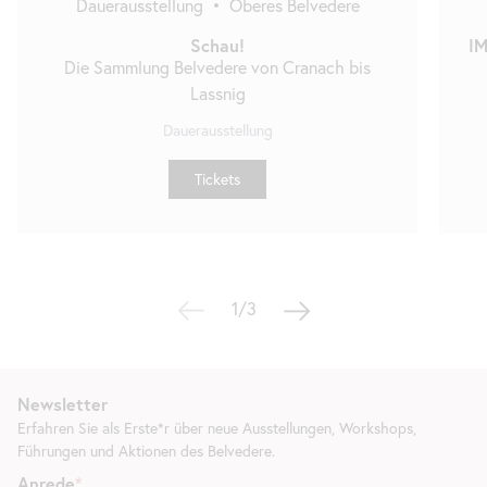
Dauerausstellung
•
Oberes Belvedere
Schau!
IM
Die Sammlung Belvedere von Cranach bis
Lassnig
Dauerausstellung
Tickets
1/3
Newsletter
Erfahren Sie als Erste*r über neue Ausstellungen, Workshops,
Führungen und Aktionen des Belvedere.
Anrede