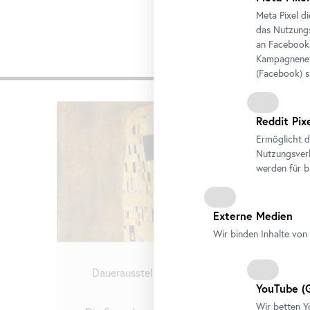
Meta Pixel d
das Nutzungs
an
Facebook
Kampagneneff
Weiter
(
Facebook
) 
Karusell
Reddit Pix
überspringen
Ermöglicht d
Nutzungsverh
werden für b
Externe Medien
Wir binden Inhalte von 
Dauerausstellung
•
Oberes Belvedere
YouTube
(G
Schau!
Wir betten
Y