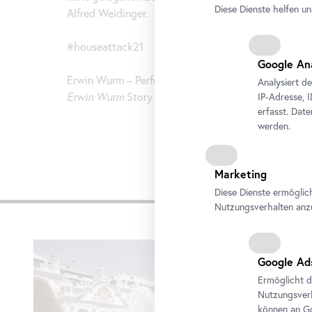
Diese Dienste helfen un
Alfred Weidinger.
#houseattack21
Google An
Erwin Wurm – Performative Skulpturen
Analysiert d
Erwin Wurm
Story
IP-Adresse, 
erfasst. Dat
werden.
Marketing
Diese Dienste ermöglic
Impre
Nutzungsverhalten anz
Karusell
überspringen
Google Ad
Ermöglicht d
Nutzungsverh
können an Go