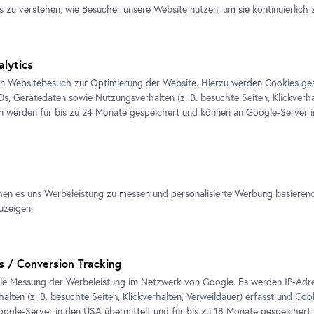
s zu verstehen, wie Besucher unsere Website nutzen, um sie kontinuierlich 
alytics
en Websitebesuch zur Optimierung der Website. Hierzu werden Cookies ge
IDs, Gerätedaten sowie Nutzungsverhalten (z. B. besuchte Seiten, Klickverha
en werden für bis zu 24 Monate gespeichert und können an Google-Server i
hen es uns Werbeleistung zu messen und personalisierte Werbung basieren
ssionen
uzeigen.
s / Conversion Tracking
ie Messung der Werbeleistung im Netzwerk von Google. Es werden IP-Adres
alten (z. B. besuchte Seiten, Klickverhalten, Verweildauer) erfasst und Coo
ogle-Server in den USA übermittelt und für bis zu 18 Monate gespeichert