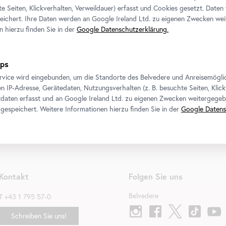
te Seiten, Klickverhalten, Verweildauer) erfasst und Cookies gesetzt. Daten
Übermalt und freigelegt
ichert. Ihre Daten werden an Google Ireland Ltd. zu eigenen Zwecken wei
13. Mai 2026
-
11. Oktober 2026
n hierzu finden Sie in der
Google Datenschutzerklärung.
Tickets
ps
rvice wird eingebunden, um die Standorte des Belvedere und Anreisemögli
n IP-Adresse, Gerätedaten, Nutzungsverhalten (z. B. besuchte Seiten, Klick
daten erfasst und an Google Ireland Ltd. zu eigenen Zwecken weitergegeb
gespeichert. Weitere Informationen hierzu finden Sie in der
Google Datens
Kontakt
Folgen Sie uns
Belvedere
T
+43 1 795 57-0
Schreiben Sie uns!