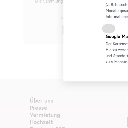
Die Sammlung Belvedere von Cranach bis
(z. B. besuch
Lassnig
Monate gespe
Informatione
Dauerausstellung
Tickets
Google Ma
Der Kartense
Hierzu werde
und Standort
zu 6 Monate 
Über uns
Presse
Vermietung
Hochzeit