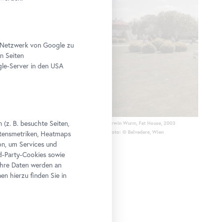
im Netzwerk von Google zu
n Seiten
le-Server in den USA
(z. B. besuchte Seiten,
Erwin Wurm, Fat
House
, 2003
Foto: © Belvedere, Wien
altensmetriken, Heatmaps
n, um Services und
rd-Party-Cookies sowie
Ihre Daten werden an
n hierzu finden Sie in