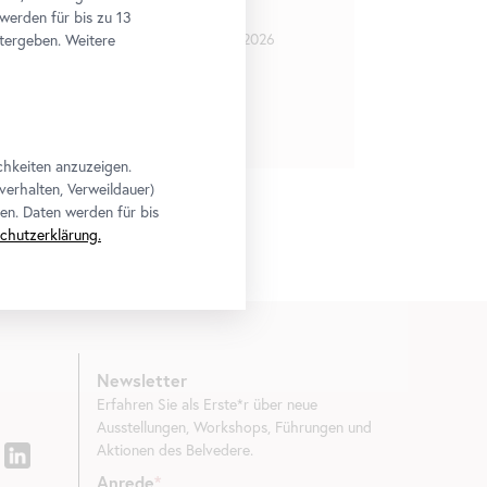
108 pfund lavendel
 werden für bis zu 13
18. März 2026
-
13. September 2026
tergeben. Weitere
Tickets
chkeiten anzuzeigen.
verhalten, Verweildauer)
en. Daten werden für bis
chutzerklärung.
Newsletter
Erfahren Sie als Erste*r über neue
Ausstellungen, Workshops, Führungen und
Aktionen des Belvedere.
Anrede