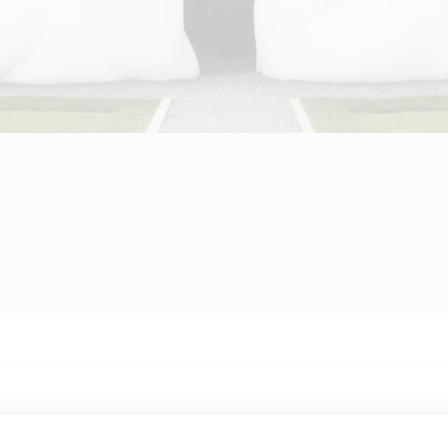
st international in mehreren großen