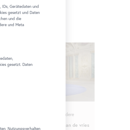
, IDs, Gerätedaten und
okies gesetzt und Daten
chen und die
edere und Meta
tedaten,
kies gesetzt. Daten
Ausstellung
•
Oberes Belvedere
RLONE CONTEMPORARY: herman de vries
aten, Nutzungsverhalten