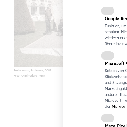
Google Re
Funktion, um
schalten. Hi
wiederzuerke
übermittelt 
Microsoft 
Setzen von C
Erwin Wurm, Fat
House
, 2003
Foto: © Belvedere, Wien
Klickverhalt
und Sitzungs
Marketingakt
anderen Trac
Microsoft Ir
der
Microsof
Meta Pixel