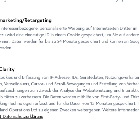
marketing/Retargeting
 interessenbezogene, personalisierte Werbung auf Internetseiten Dritter 
erzu wird eine eindeutige ID in einem Cookie gespeichert, um Sie auf andere
nnen. Daten werden für bis zu 24 Monate gespeichert und können an Goog
werden.
Clarity
ookies und Erfassung von IP-Adresse, IDs, Gerätedaten, Nutzungsverhalten 
Erwin Wurm, Fat
House
, 2003
Foto: © Belvedere, Wien
en, Verweildauer), Cursor- und Scroll-Bewegungen und Erstellung von Verh
aufzeichnungen zum Zweck der Analyse der Websitenutzung und Interaktio
ivitäten zu verbessern. Die Daten werden mithilfe von First-Party- und Thi
king-Technologien erfasst und für die Dauer von 13 Monaten gespeichert. 
eland Operations Ltd zu eigenen Zwecken weitergeben. Weitere Informatione
t-Datenschutzerklärung
.