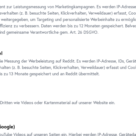
ient zur Leistungsmessung von Marketingkampagnen. Es werden IP-Adresse
verhalten (z. B. besuchte Seiten, Klickverhalten, Verweildauer) erfasst, Co
weitergegeben, um Targeting und personalisierte Werbeinhalte zu ermögli
izienz zu verbessern. Daten werden bis zu 12 Monaten gespeichert. Belv
e Ausstellungen
sind gemeinsame Verantwortliche gem.
Art
. 26 DSGVO.
el
ie Messung der Werbeleistung auf Reddit. Es werden IP-Adresse, IDs, Gerä
alten (z. B. besuchte Seiten, Klickverhalten, Verweildauer) erfasst und Coo
is zu 13 Monate gespeichert und an Reddit übermittelt.
Dritten wie Videos oder Kartenmaterial auf unserer Website ein.
Ausstellung
•
Oberes Belvedere
oogle)
IM BLICK: Johann Baptist Lampi der Ältere
CA
ouTube
Videos auf unseren Seiten ein. Hierbei werden IP-Adresse, Geräted
und der Jüngere