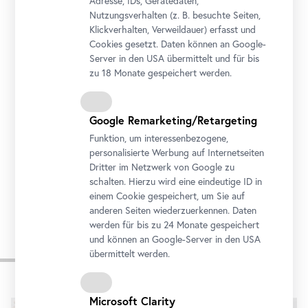
Adresse, IDs, Gerätedaten,
Nutzungsverhalten (z. B. besuchte Seiten,
Öffnungszeiten
Klickverhalten, Verweildauer) erfasst und
Dienstag bis Sonntag
11 bis 18 Uhr
Cookies gesetzt. Daten können an Google-
Abendöffnung: Donnerstag
11 bis 21 Uhr
Server in den USA übermittelt und für bis
zu 18 Monate gespeichert werden.
Adresse
Arsenalstraße 1, 1030 Wien
Google Remarketing/Retargeting
Anreise
Funktion, um interessenbezogene,
personalisierte Werbung auf Internetseiten
Tickets
Dritter im Netzwerk von Google zu
schalten. Hierzu wird eine eindeutige ID in
einem Cookie gespeichert, um Sie auf
anderen Seiten wiederzuerkennen. Daten
werden für bis zu 24 Monate gespeichert
und können an Google-Server in den USA
Impressionen
übermittelt werden.
Karusell
Microsoft Clarity
überspringen