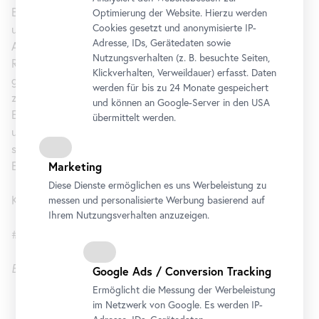
Erwin Wurm mit herausragenden Beispielen der Architektur
Optimierung der Website. Hierzu werden
Cookies gesetzt und anonymisierte IP-
und Objekten des täglichen Gebrauchs auseinander.
Adresse, IDs, Gerätedaten sowie
Ausgangsbasis sind Modelle und Blöcke aus Ton, die in der
Nutzungsverhalten (z. B. besuchte Seiten,
Regel von Wurm selbst oder von Personen, die er instruierte,
Klickverhalten, Verweildauer) erfasst. Daten
gezielt bearbeitet werden. Spannung entsteht im Dialog
werden für bis zu 24 Monate gespeichert
zwischen der Urform und den Spuren, die die performativen
und können an Google-Server in den USA
Eingriffe hinterlassen. Der Körper wird dabei zum Material
übermittelt werden.
und Medium von Handlungsvollzügen. Den Werken aus Ton
stehen in der Ausstellung Abgüsse aus Bronze, Aluminium,
Eisen oder Polyester gegenüber.
Marketing
Diese Dienste ermöglichen es uns Werbeleistung zu
Kuratiert von Severin Dünser und Alfred Weidinger.
messen und personalisierte Werbung basierend auf
Ihrem Nutzungsverhalten anzuzeigen.
#houseattack21
Erwin Wurm
Story
Google Ads / Conversion Tracking
Ermöglicht die Messung der Werbeleistung
im Netzwerk von Google. Es werden IP-
Belvedere 21