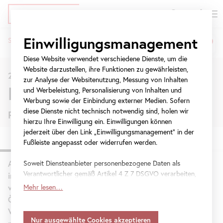
EN
Tickets
Direkt
Zur
Zur
Einwilligungsmanagement
Startseite
Ausstellungen
Erwin Wurm
zum
Meta-
Navigation
Pfadnavigation
Inhalt
Navigation
springen
Diese Website verwendet verschiedene Dienste, um die
springen
Website darzustellen, ihre Funktionen zu gewährleisten,
2. Juni 2017
-
10. September 2017
zur Analyse der Websitenutzung, Messung von Inhalten
Erwin Wurm
und Werbeleistung, Personalisierung von Inhalten und
Werbung sowie der Einbindung externer Medien. Sofern
diese Dienste nicht technisch notwendig sind, holen wir
Performative Skulpturen
hierzu Ihre Einwilligung ein. Einwilligungen können
jederzeit über den Link „Einwilligungsmanagement“ in der
Fußleiste angepasst oder widerrufen werden.
An Erwin Wurm führt 2017 kein Weg vorbei. Er ist
Soweit Diensteanbieter personenbezogene Daten als
Verantwortlicher gemäß Artikel 4 Z 7 DSGVO verarbeiten,
international in mehreren großen Ausstellungen
gilt Ihre Einwilligung auch für die Weitergabe an den
vertreten und bespielt neben Brigitte Kowanz den
Mehr lesen…
Diensteanbieter zu eigenen Zwecken. Soweit Ihre
Österreichischen Pavillon bei der Kunstbiennale in
getroffenen Einstellungen auch Anbieter umfassen, die
Venedig. Das 21er Haus zeigt ab Juni seine
Daten in Staaten ohne Vorliegen eines