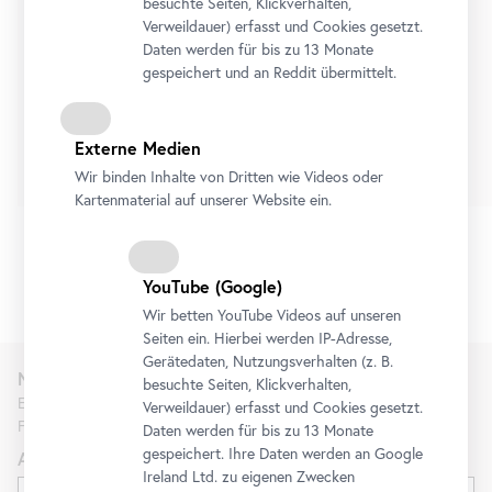
besuchte Seiten, Klickverhalten,
Stellprobe
Verweildauer) erfasst und Cookies gesetzt.
Sammlungszugänge der letzten Dekade in einem
Daten werden für bis zu 13 Monate
Display von Heimo Zobernig
gespeichert und an Reddit übermittelt.
10. Juli 2026
-
4. Oktober 2026
Externe Medien
Tickets
Wir binden Inhalte von Dritten wie Videos oder
Kartenmaterial auf unserer Website ein.
1/2
YouTube
(Google)
Wir betten
YouTube
Videos auf unseren
Seiten ein. Hierbei werden IP-Adresse,
Gerätedaten, Nutzungsverhalten (z. B.
Newsletter
besuchte Seiten, Klickverhalten,
Erfahren Sie als Erste*r über neue Ausstellungen, Workshops,
Verweildauer) erfasst und Cookies gesetzt.
Führungen und Aktionen des Belvedere.
Daten werden für bis zu 13 Monate
gespeichert. Ihre Daten werden an Google
Anrede
Ireland Ltd. zu eigenen Zwecken