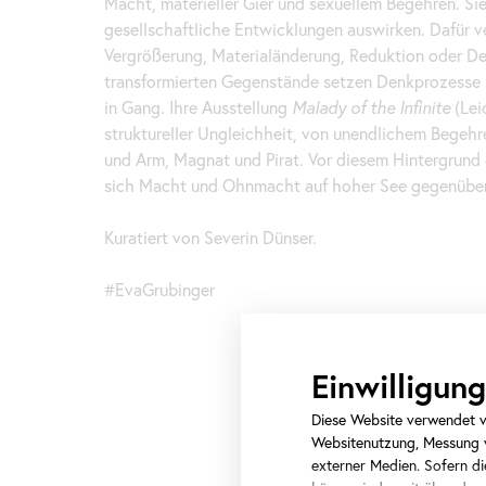
Macht, materieller Gier und sexuellem Begehren. Sie 
gesellschaftliche Entwicklungen auswirken. Dafür ve
Vergrößerung, Materialänderung, Reduktion oder Dek
transformierten Gegenstände setzen Denkprozesse 
in Gang. Ihre Ausstellung
Malady of
the
Infinite
(Lei
struktureller Ungleichheit, von unendlichem Begehr
und Arm, Magnat und Pirat. Vor diesem Hintergrund 
sich Macht und Ohnmacht auf hoher See gegenüber
Kuratiert von Severin Dünser.
#EvaGrubinger
Einwilligu
Diese Website verwendet ve
Websitenutzung, Messung v
externer Medien. Sofern die