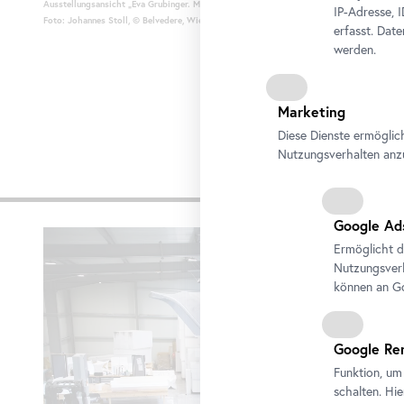
Ausstellungsansicht „Eva Grubinger. Malady of
the
Infinite“
IP-Adresse, 
Foto: Johannes Stoll, © Belvedere, Wien; © Bildrecht Wien
erfasst. Dat
werden.
Marketing
Diese Dienste ermöglic
Nutzungsverhalten anz
Zur Kü
Google Ad
Ermöglicht d
Nutzungsverh
können an Go
Google Re
Funktion, um
schalten. Hi