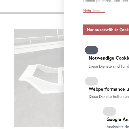
können jederzeit über den
Impre
Mehr lesen…
Soweit Diensteanbieter pe
Einwilligung auch für die 
Anbieter umfassen, die Da
Karusell
ohne geeignete Garantien
überspringen
Bitte beachten Sie, dass I
alle Zwecke zulassen. Wei
Datenschutzbeauftragten f
Notwendige Cookie
Diese Dienste sind für 
Webperformance u
Diese Dienste helfen un
Google An
Analysiert d