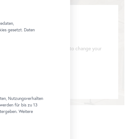
tedaten,
kies gesetzt. Daten
 a YouTube video here. Click
here
to change your
aten, Nutzungsverhalten
 werden für bis zu 13
tergeben. Weitere