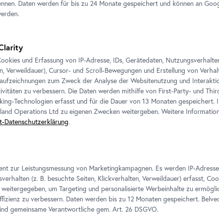
nnen. Daten werden für bis zu 24 Monate gespeichert und können an Goog
werden.
Clarity
ookies und Erfassung von IP-Adresse, IDs, Gerätedaten, Nutzungsverhalten 
en, Verweildauer), Cursor- und Scroll-Bewegungen und Erstellung von Verh
aufzeichnungen zum Zweck der Analyse der Websitenutzung und Interaktio
ivitäten zu verbessern. Die Daten werden mithilfe von First-Party- und Thi
king-Technologien erfasst und für die Dauer von 13 Monaten gespeichert. 
eland Operations Ltd zu eigenen Zwecken weitergeben. Weitere Informatione
t-Datenschutzerklärung
.
ient zur Leistungsmessung von Marketingkampagnen. Es werden IP-Adresse
verhalten (z. B. besuchte Seiten, Klickverhalten, Verweildauer) erfasst, Co
weitergegeben, um Targeting und personalisierte Werbeinhalte zu ermögli
izienz zu verbessern. Daten werden bis zu 12 Monaten gespeichert. Belv
sind gemeinsame Verantwortliche gem.
Art
. 26 DSGVO.