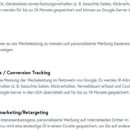
Ausstellungsansicht „Eva Grubinger. Malady of
the
Infinite“
IDs, Gerätedaten sowie Nutzungsverhalten (z. B. besuchte Seiten, Klickverha
Foto: Johannes Stoll, © Belvedere, Wien; © Bildrecht Wien
en werden für bis zu 24 Monate gespeichert und können an Google-Server i
hen es uns Werbeleistung zu messen und personalisierte Werbung basieren
uzeigen.
nstlerin
s / Conversion Tracking
Eva Grubinger wurde 1970 in S
ie Messung der Werbeleistung im Netzwerk von Google. Es werden IP-Adres
von ihr u. a. auf der Busan Bi
alten (z. B. besuchte Seiten, Klickverhalten, Verweildauer) erfasst und Coo
Contemporary Arts, London, im
ogle-Server in den USA übermittelt und für bis zu 18 Monate gespeichert
Foundation, Lissabon, auf der 
Kunsthalle, Frankfurt a. M. zu 
marketing/Retargeting
 interessenbezogene, personalisierte Werbung auf Internetseiten Dritter 
erzu wird eine eindeutige ID in einem Cookie gespeichert, um Sie auf andere