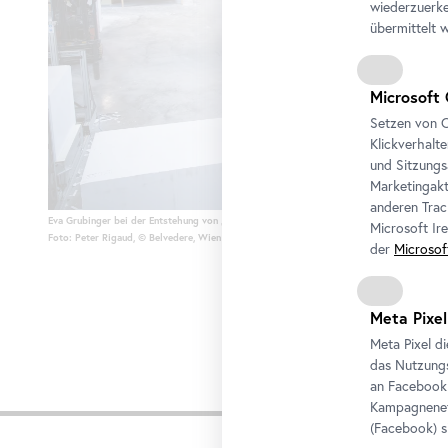
wiederzuerke
übermittelt 
Microsoft 
Setzen von C
Klickverhalt
und Sitzungs
Marketingakt
anderen Trac
Eva Grubinger bei der Entstehung von „Malady of
the
Infinite“.
Microsoft Ir
Foto: Peter Rigaud, © Belvedere, Wien
der
Microsof
Meta Pixel
Meta Pixel d
das Nutzungs
an
Facebook
Video
Kampagneneff
(
Facebook
) 