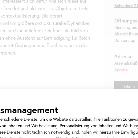
interessiert sich dafür, wie sich diese auf
Belvedere 2
rfremdet und aktiviert sie Objekte mittels
ontextualisierung. Die derart
Öffnungsz
rund um größere soziokulturelle Dynamiken
Dienstag bis
den am Unendlichen) zeichnet ein Bild von
Abendöffnun
en ohne Aussicht auf Befriedigung für Reich
Donnerstag
deutet Grubinger eine Erzählung an, in der
stehen.
Adresse
Arsenalstraß
Anreise
Tickets
ngsmanagement
rschiedene Dienste, um die Website darzustellen, ihre Funktionen zu gewäh
on Inhalten und Werbeleistung, Personalisierung von Inhalten und Werbun
se Dienste nicht technisch notwendig sind, holen wir hierzu Ihre Einwilligu