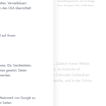
Ausstellungsansicht „Eva Grubinger. Malady 
lten, Verweildauer)
Foto: Johannes Stoll, © Belvedere, Wien; © B
n den USA übermittelt
d auf Ihrem
alzburg geboren und lebt in Berlin. Zuletzt waren Werke
se, IDs, Gerätedaten,
ennale, im Bloomberg Space, London, im Institute of
kies gesetzt. Daten
 Witte de With, Rotterdam, in der Calouste Gulbenkian
 werden.
Marrakesch Biennale, im ZKM, Karlsruhe, und in der Schirn
sehen.
im Netzwerk von Google zu
n Seiten