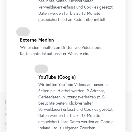
besuchte Seiten, Klickverhalten,
Mit Baby im Museum: Gustav Klimt.
Verweildauer) erfasst und Cookies gesetzt.
Kunst in Wien um 1900
Daten werden für bis zu 13 Monate
31. August 2026 14:30 - 15:30
gespeichert und an Reddit übermittelt.
Externe Medien
ausgebucht
Wir binden Inhalte von Dritten wie Videos oder
Kartenmaterial auf unserer Website ein.
1/9
YouTube
(Google)
Wir betten
YouTube
Videos auf unseren
Seiten ein. Hierbei werden IP-Adresse,
Gerätedaten, Nutzungsverhalten (z. B.
Newsletter
besuchte Seiten, Klickverhalten,
Erfahren Sie als Erste*r über neue Ausstellungen, Workshops,
Verweildauer) erfasst und Cookies gesetzt.
Führungen und Aktionen des Belvedere.
Daten werden für bis zu 13 Monate
gespeichert. Ihre Daten werden an Google
Anrede
Ireland Ltd. zu eigenen Zwecken