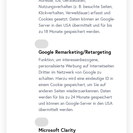
Adresse, IDs, Gerätedaten,
Nutzungsverhalten (z. B. besuchte Seiten,
Klickverhalten, Verweildauer) erfasst und
Cookies gesetzt. Daten können an Google-
Server in den USA übermittelt und für bis
zu 18 Monate gespeichert werden.
Google Remarketing/Retargeting
Funktion, um interessenbezogene,
personalisierte Werbung auf Internetseiten
Foto: Ouriel Morgensztern / Belvedere, Wien
Dritter im Netzwerk von Google zu
schalten. Hierzu wird eine eindeutige ID in
Veranstaltungstickets
einem Cookie gespeichert, um Sie auf
inkl. Eintrittsticket
anderen Seiten wiederzuerkennen. Daten
Kulturpass
€ 0,00
werden für bis zu 24 Monate gespeichert
Regulär
€ 6,00
und können an Google-Server in den USA
übermittelt werden.
Ermäßigt WienXtra
€ 4,00
Freunde des Belvedere
€ 0,00
Belvedere Jahreskarte
€ 0,00
Microsoft Clarity