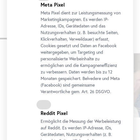
14:30 – 15:30
14:30 – 15:30
Meta Pixel
Meta Pixel dient zur Leistungsmessung von
Marketingkampagnen. Es werden IP-
Adresse, IDs, Gerätedaten und das
Nutzungsverhalten (z. B. besuchte Seiten,
Aus der Reihe
Klickverhalten, Verweildauer) erfasst,
Cookies gesetzt und Daten an
Facebook
weitergegeben, um Targeting und
Karusell
personalisierte Werbeinhalte zu
überspringen
ermöglichen und die Kampagneneffizienz
zu verbessern. Daten werden bis zu 12
Monaten gespeichert. Belvedere und Meta
(
Facebook
) sind gemeinsame
Verantwortliche gem.
Art
. 26 DSGVO.
Reddit Pixel
Ermöglicht die Messung der Werbeleistung
auf Reddit. Es werden IP-Adresse, IDs,
Führung
•
Oberes Belvedere
Gerätedaten, Nutzungsverhalten (z. B.
Schau!