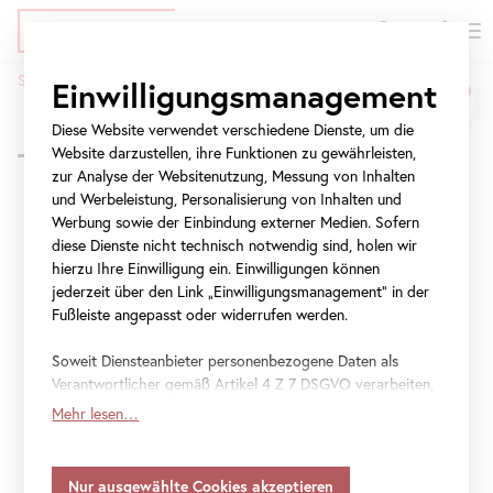
EN
Tickets
Direkt
Zur
Zur
Startseite
Programm
Mit Baby im Museum: Stellprobe
Einwilligungsmanagement
zum
Meta-
Navigation
Mit
Pfadnavigation
Inhalt
Navigation
springen
Diese Website verwendet verschiedene Dienste, um die
Zurück zur Übersicht
Baby
springen
Website darzustellen, ihre Funktionen zu gewährleisten,
zur Analyse der Websitenutzung, Messung von Inhalten
im
und Werbeleistung, Personalisierung von Inhalten und
Werbung sowie der Einbindung externer Medien. Sofern
Museum:
Mittwoch, 26. August 2026
diese Dienste nicht technisch notwendig sind, holen wir
14:30 – 15:30
Stellprobe
hierzu Ihre Einwilligung ein. Einwilligungen können
Mit Baby im Museum:
jederzeit über den Link „Einwilligungsmanagement“ in der
Fußleiste angepasst oder widerrufen werden.
Stellprobe
Soweit Diensteanbieter personenbezogene Daten als
Stellprobe
Verantwortlicher gemäß Artikel 4 Z 7 DSGVO verarbeiten,
gilt Ihre Einwilligung auch für die Weitergabe an den
Mehr lesen…
Kinder und Jugendliche, Führung
Diensteanbieter zu eigenen Zwecken. Soweit Ihre
getroffenen Einstellungen auch Anbieter umfassen, die
Nur noch 9 Tickets
Daten in Staaten ohne Vorliegen eines