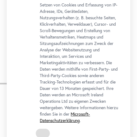
Setzen von Cookies und Erfassung von IP-
Adresse, IDs, Gerätedaten,
Nutzungsverhalten (z. B. besuchte Seiten,
Klickverhalten, Verweildauer), Cursor- und
Belvedere 21
Scroll-Bewegungen und Erstellung von
Verhaltensmetriken, Heatmaps und
Arsenalstraße 1, 1030 Wien
Sitzungsaufzeichnungen zum Zweck der
Analyse der Websitenutzung und
Interaktion, um Services und
Marketingaktivitäten zu verbessern. Die
Daten werden mithilfe von First-Party- und
Third-Party-Cookies sowie anderen
Folgetermine
Tracking-Technologien erfasst und für die
Dauer von 13 Monaten gespeichert. Ihre
Daten werden an Microsoft Ireland
Operations Ltd zu eigenen Zwecken
weitergeben. Weitere Informationen hierzu
MITTWOCH
MITTWOCH
16
30
finden Sie in der
Microsoft-
Datenschutzerklärung
.
SEPTEMBER
SEPTEMBER