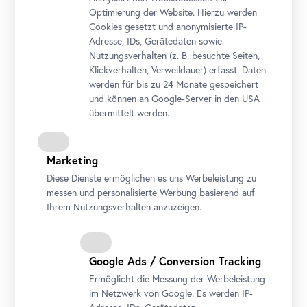
Optimierung der Website. Hierzu werden
Cookies gesetzt und anonymisierte IP-
Adresse, IDs, Gerätedaten sowie
Nutzungsverhalten (z. B. besuchte Seiten,
Kinderwägen willkommen, Abstellplätze vorhanden.
Klickverhalten, Verweildauer) erfasst. Daten
Tragehilfen empfohlen.
werden für bis zu 24 Monate gespeichert
und können an Google-Server in den USA
übermittelt werden.
Marketing
Die ermäßigten Tickets gelten mit gültigem Kulturpass
Diese Dienste ermöglichen es uns Werbeleistung zu
oder gültiger kinderaktiv-
Card
. Bitte beim Eintritt
messen und personalisierte Werbung basierend auf
vorweisen!
Ihrem Nutzungsverhalten anzuzeigen.
Google Ads / Conversion Tracking
Ermöglicht die Messung der Werbeleistung
im Netzwerk von Google. Es werden IP-