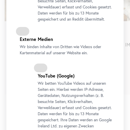
besuchte Seiten, Klickverhalten,
Verweildauer) erfasst und Cookies gesetzt.
Daten werden für bis zu 13 Monate
gespeichert und an Reddit übermittelt.
Dauerausstellung
•
Oberes Belvedere
Externe Medien
Schau!
IM
Wir binden Inhalte von Dritten wie Videos oder
Die Sammlung Belvedere von Cranach bis
Kartenmaterial auf unserer Website ein.
Lassnig
Dauerausstellung
YouTube
(Google)
Tickets
Wir betten
YouTube
Videos auf unseren
Seiten ein. Hierbei werden IP-Adresse,
Gerätedaten, Nutzungsverhalten (z. B.
besuchte Seiten, Klickverhalten,
Verweildauer) erfasst und Cookies gesetzt.
Daten werden für bis zu 13 Monate
1/3
gespeichert. Ihre Daten werden an Google
Ireland Ltd. zu eigenen Zwecken