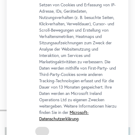
Setzen von Cookies und Erfassung von IP-
Adresse, IDs, Gerätedaten,
Öffnungszeiten
Nutzungsverhalten (z. B. besuchte Seiten,
Montag bis Sonntag
10 bis 18 Uhr
Klickverhalten, Verweildauer), Cursor- und
Scroll-Bewegungen und Erstellung von
Adresse
Verhaltensmetriken, Heatmaps und
Sitzungsaufzeichnungen zum Zweck der
Rennweg 6, 1030 Wien
Analyse der Websitenutzung und
Anreise
Interaktion, um Services und
Marketingaktivitäten zu verbessern. Die
Tickets
Daten werden mithilfe von First-Party- und
Third-Party-Cookies sowie anderen
Tracking-Technologien erfasst und für die
Dauer von 13 Monaten gespeichert. Ihre
Daten werden an Microsoft Ireland
Operations Ltd zu eigenen Zwecken
weitergeben. Weitere Informationen hierzu
Impressionen
finden Sie in der
Microsoft-
Datenschutzerklärung
.
Karusell
überspringen