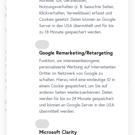
Adresse, IDs, Gerätedaten,
• 20% Ermäßigung für Die Fledermaus und Die lustige
Nutzungsverhalten (z. B. besuchte Seiten,
Witwe mit Ausstellungsticket MAKART (max. 2 ermäßigte
Klickverhalten, Verweildauer) erfasst und
Karten pro Ticket)
Cookies gesetzt. Daten können an Google-
• 20% Ermäßigung für die Ausstellung mit
Server in den USA übermittelt und für bis
Volksopernticket
zu 18 Monate gespeichert werden.
In Kooperation mit:
Google Remarketing/Retargeting
Die Ausstellung findet in Zusammenarbeit mit dem Wien
Funktion, um interessenbezogene,
Museum statt. Unter dem Titel Makart - Ein Künstler regiert
personalisierte Werbung auf Internetseiten
die Stadt zeigt das Wien Museum im selben Zeitraum im
Dritter im Netzwerk von Google zu
schalten. Hierzu wird eine eindeutige ID in
Künstlerhaus die vielfältigen Beziehungen zwischen Künstler,
einem Cookie gespeichert, um Sie auf
Stadt und Gesellschaft auf.
anderen Seiten wiederzuerkennen. Daten
werden für bis zu 24 Monate gespeichert
Ein Kombiticket für beide Ausstellungen ist um € 14,-
und können an Google-Server in den USA
erhältlich.
übermittelt werden.
Microsoft Clarity
Unteres Belvedere