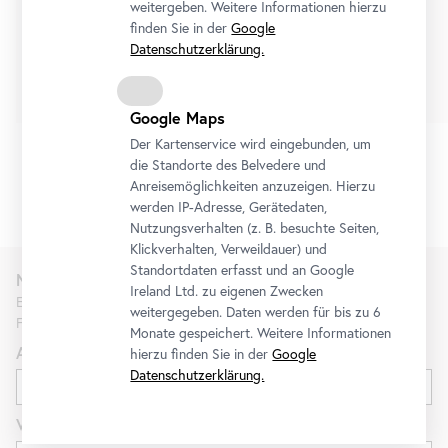
weitergeben. Weitere Informationen hierzu
3. Juli 2026
-
10. Jänner 2027
finden Sie in der
Google
Datenschutzerklärung.
Tickets
Google Maps
Der Kartenservice wird eingebunden, um
die Standorte des Belvedere und
Anreisemöglichkeiten anzuzeigen. Hierzu
1/3
werden IP-Adresse, Gerätedaten,
Nutzungsverhalten (z. B. besuchte Seiten,
Klickverhalten, Verweildauer) und
Standortdaten erfasst und an Google
Newsletter
Ireland Ltd. zu eigenen Zwecken
Erfahren Sie als Erste*r über neue Ausstellungen, Workshops,
weitergegeben. Daten werden für bis zu 6
Führungen und Aktionen des Belvedere.
Monate gespeichert. Weitere Informationen
Anrede
hierzu finden Sie in der
Google
Datenschutzerklärung.
Vorname