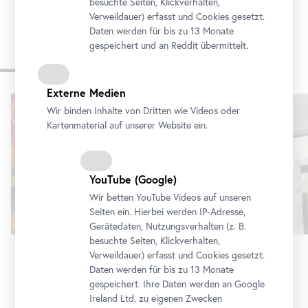
besuchte Seiten, Klickverhalten,
Verweildauer) erfasst und Cookies gesetzt.
Daten werden für bis zu 13 Monate
gespeichert und an Reddit übermittelt.
Weitere Ausstellungen
Externe Medien
Karusell
Wir binden Inhalte von Dritten wie Videos oder
überspringen
Kartenmaterial auf unserer Website ein.
YouTube
(Google)
Wir betten
YouTube
Videos auf unseren
Seiten ein. Hierbei werden IP-Adresse,
Gerätedaten, Nutzungsverhalten (z. B.
besuchte Seiten, Klickverhalten,
Verweildauer) erfasst und Cookies gesetzt.
Ausstellung
•
Unteres Belvedere
Daten werden für bis zu 13 Monate
gespeichert. Ihre Daten werden an Google
Erna Rosenstein
Ireland Ltd. zu eigenen Zwecken
Jenseits der Stille