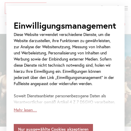
EN
Tickets
Direkt
Zur
Zur
Einwilligungsmanagement
Startseite
Ausstellungen
MAKART. Maler der Sinne
zum
Meta-
Navigation
Pfadnavigation
Inhalt
Navigation
springen
Diese Website verwendet verschiedene Dienste, um die
springen
Website darzustellen, ihre Funktionen zu gewährleisten,
zur Analyse der Websitenutzung, Messung von Inhalten
und Werbeleistung, Personalisierung von Inhalten und
Werbung sowie der Einbindung externer Medien. Sofern
diese Dienste nicht technisch notwendig sind, holen wir
hierzu Ihre Einwilligung ein. Einwilligungen können
jederzeit über den Link „Einwilligungsmanagement“ in der
Fußleiste angepasst oder widerrufen werden.
Soweit Diensteanbieter personenbezogene Daten als
Verantwortlicher gemäß Artikel 4 Z 7 DSGVO verarbeiten,
gilt Ihre Einwilligung auch für die Weitergabe an den
Mehr lesen…
Diensteanbieter zu eigenen Zwecken. Soweit Ihre
getroffenen Einstellungen auch Anbieter umfassen, die
Daten in Staaten ohne Vorliegen eines