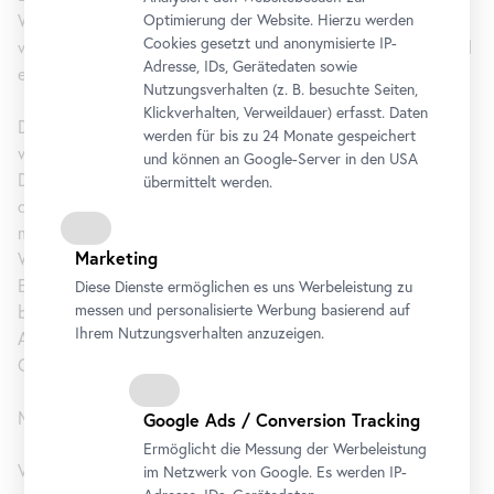
Werks und seiner eigenen Ästhetik einzusetzen. Seine Sujets
Optimierung der Website. Hierzu werden
Cookies gesetzt und anonymisierte IP-
wurden zu Markenzeichen und Spiegelbildern seiner Zeit und
Adresse, IDs, Gerätedaten sowie
erregten national und international Aufsehen.
Nutzungsverhalten (z. B. besuchte Seiten,
Klickverhalten, Verweildauer) erfasst. Daten
Die Anerkennung und Wertschätzung, die Makart zuteil
werden für bis zu 24 Monate gespeichert
wurde, sowie seine malerische Auffassung der Farbe, die auf
und können an Google-Server in den USA
Delacroix als Vorläufer verweist, legen einen Vergleich mit
übermittelt werden.
der internationalen Kunst seiner Zeit nahe. Seine intensive
malerische Auseinandersetzung mit den Opern Richard
Marketing
Wagners zeigt sein Gespür für die neuen künstlerischen
Entwicklungen. Die Entwürfe des mit Richard Wagner
Diese Dienste ermöglichen es uns Werbeleistung zu
messen und personalisierte Werbung basierend auf
befreundeten Gottfried Semper regten Makart zu eigenen
Ihrem Nutzungsverhalten anzuzeigen.
Architekturfantasien an, die sein Interesse am
Gesamtkunstwerk belegen.
Makart & Musik:
Google Ads / Conversion Tracking
Ermöglicht die Messung der Werbeleistung
Volksoper Wien
im Netzwerk von Google. Es werden IP-