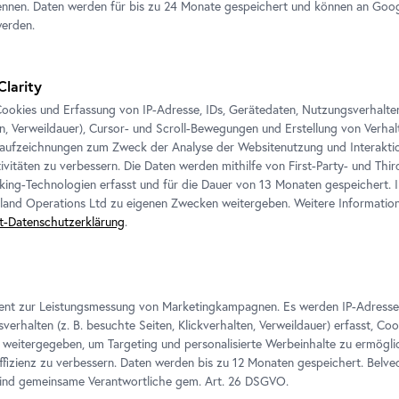
nstlerin
nnen. Daten werden für bis zu 24 Monate gespeichert und können an Goog
werden.
Maria Hahnenkamp begegnet de
en
zunächst über die Gebrauchsgra
Clarity
Druckereien und Werbeagentur
fototechnischen Reproduktions
ookies und Erfassung von IP-Adresse, IDs, Gerätedaten, Nutzungsverhalten 
en, Verweildauer), Cursor- und Scroll-Bewegungen und Erstellung von Verh
hinterfragen, inhaltlich zu be
aufzeichnungen zum Zweck der Analyse der Websitenutzung und Interaktio
und in der Nacht kam die Kunst
ivitäten zu verbessern. Die Daten werden mithilfe von First-Party- und Thi
Durch das alltägliche Hantier
king-Technologien erfasst und für die Dauer von 13 Monaten gespeichert. 
Medium und Strategie einer g
eland Operations Ltd zu eigenen Zwecken weitergeben. Weitere Informatione
t-Datenschutzerklärung
.
männlichen Blick und allgemein
ihrer künstlerischen Praxis su
Maria Hahnenkamp, O. T. (aus der Serie „Kleid“),
seine produktions- und präsen
Foto: Johannes Stoll / Belvedere, Wien © Bildrec
gesellschaftlichen Normen in d
2025
ient zur Leistungsmessung von Marketingkampagnen. Es werden IP-Adresse
kritisieren. Die Künstlerin mac
verhalten (z. B. besuchte Seiten, Klickverhalten, Verweildauer) erfasst, Co
entgegenzuarbeiten“. Sie verwe
weitergegeben, um Targeting und personalisierte Werbeinhalte zu ermögli
Unbewusste – das dahinter Ve
izienz zu verbessern. Daten werden bis zu 12 Monaten gespeichert. Belv
sind gemeinsame Verantwortliche gem.
Art
. 26 DSGVO.