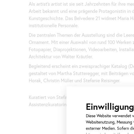
Als
artist
’s
artist
ist sie seit Jahrzehnten für ihre me
Arbeit bekannt und eine prägende Protagonistin in 
Kunstgeschichte. Das Belvedere 21 widmet Maria H
institutionelle Personale.
Die zentralen Themen der Ausstellung sind die Lee
Ornament. Mit einer Auswahl von rund 100 Werken zei
Fotopapier, Diaprojektionen, Videoarbeiten, Install
Architektur von Walter Kräutler.
Begleitend erscheint ein zweisprachiger Katalog (D
gestaltet von Martha Stutteregger, mit Beiträgen v
Horak, Christin Müller und Stefanie Reisinger.
Kuratiert von Stefanie Reisinger.
Einwilligu
Assistenzkuratorin: Ana Petrović
Diese Website verwendet ve
Websitenutzung, Messung v
externer Medien. Sofern die