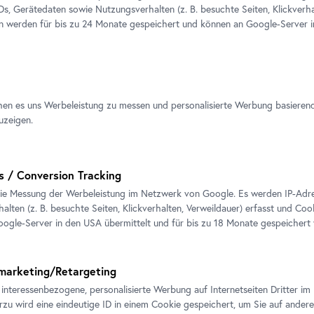
IDs, Gerätedaten sowie Nutzungsverhalten (z. B. besuchte Seiten, Klickverha
en werden für bis zu 24 Monate gespeichert und können an Google-Server i
hen es uns Werbeleistung zu messen und personalisierte Werbung basieren
uzeigen.
Ausstellungsansicht "Maria Hahnenkamp", Belvedere 21
s / Conversion Tracking
Foto: Johannes Stoll / Belvedere, Wien
ie Messung der Werbeleistung im Netzwerk von Google. Es werden IP-Adres
alten (z. B. besuchte Seiten, Klickverhalten, Verweildauer) erfasst und Coo
ogle-Server in den USA übermittelt und für bis zu 18 Monate gespeichert
marketing/Retargeting
 interessenbezogene, personalisierte Werbung auf Internetseiten Dritter 
erzu wird eine eindeutige ID in einem Cookie gespeichert, um Sie auf andere