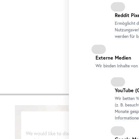
Maria Hahnenkamp
Reddit Pix
die Ausstellung 
Ermöglicht d
Foto: Rudi Heme
Nutzungsverh
werden für b
Externe Medien
Wir binden Inhalte von 
YouTube
(G
Video
Wir betten
Y
(z. B. besuch
Monate gespe
Informatione
We would like to display a YouTube video here.