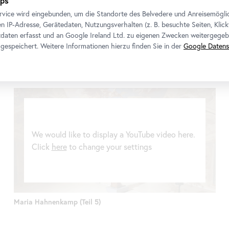
ps
Click
here
to change your settings
rvice wird eingebunden, um die Standorte des Belvedere und Anreisemögli
n IP-Adresse, Gerätedaten, Nutzungsverhalten (z. B. besuchte Seiten, Klick
daten erfasst und an Google Ireland Ltd. zu eigenen Zwecken weitergegeb
gespeichert. Weitere Informationen hierzu finden Sie in der
Google Datens
Maria Hahnenkamp (Teil 2)
We would like to display a YouTube video here.
Click
here
to change your settings
Maria Hahnenkamp (Teil 5)