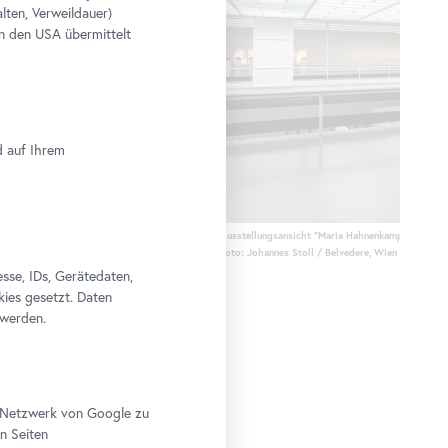
lten, Verweildauer)
n den USA übermittelt
d auf Ihrem
Ausstellungsansicht "Maria Hahnenkamp", Belvede
Foto: Johannes Stoll / Belvedere, Wien
se, IDs, Gerätedaten,
kies gesetzt. Daten
 werden.
im Netzwerk von Google zu
n Seiten