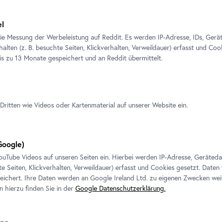
 bei der Arbeit an einer Wandbohrung für
el
"Die Macht des Ornaments", 2009
ie Messung der Werbeleistung auf Reddit. Es werden IP-Adresse, IDs, Gerä
tsberger © Bildrecht, Wien 2025
alten (z. B. besuchte Seiten, Klickverhalten, Verweildauer) erfasst und Coo
is zu 13 Monate gespeichert und an Reddit übermittelt.
1/10
Dritten wie Videos oder Kartenmaterial auf unserer Website ein.
oogle)
s
ouTube
Videos auf unseren Seiten ein. Hierbei werden IP-Adresse, Geräted
te Seiten, Klickverhalten, Verweildauer) erfasst und Cookies gesetzt. Daten
ichert. Ihre Daten werden an Google Ireland Ltd. zu eigenen Zwecken wei
n hierzu finden Sie in der
Google Datenschutzerklärung.
We would like to display a YouTube video here.