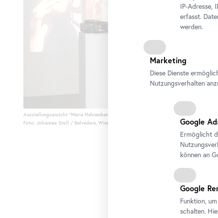
IP-Adresse, 
erfasst. Dat
werden.
Marketing
Diese Dienste ermöglic
Nutzungsverhalten anz
Ausstellungsansicht "Maria Hahnenkamp", Belvedere 21
Google Ad
Foto: Johannes Stoll / Belvedere, Wien
Ermöglicht d
Nutzungsverh
können an Go
Google Re
Funktion, um
schalten. Hi