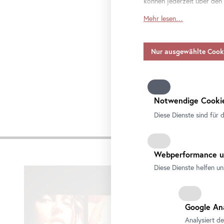
können jederzeit über den
Mehr lesen…
Soweit Diensteanbieter pe
Einwilligung auch für die 
Anbieter umfassen, die Da
ohne geeignete Garantien
Bitte beachten Sie, dass I
alle Zwecke zulassen. Wei
Datenschutzbeauftragten f
Notwendige Cookie
Diese Dienste sind für 
Impre
Webperformance u
Karusell
Diese Dienste helfen un
überspringen
Google An
Analysiert d