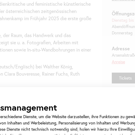
dienkritische und feministische künstlerische
der österreichischen zeitgenössischen
Öffnungsz
ahnenkamp im Frühjahr 2025 die erste große
Dienstag bis
Abendöffnun
Donnerstag
re, der Raum, das Handwerk und das
gt sie u. a. Fotografien, Arbeiten mit
Adresse
ationen sowie In-situ-Wandbohrungen in einer
Arsenalstraß
Anreise
eutsch/Englisch) bei Walther König,
on Clara Bouveresse, Rainer Fuchs, Ruth
Tickets
ngsmanagement
In Kooperation
rschiedene Dienste, um die Website darzustellen, ihre Funktionen zu gewäh
on Inhalten und Werbeleistung, Personalisierung von Inhalten und Werbun
se Dienste nicht technisch notwendig sind, holen wir hierzu Ihre Einwilligu