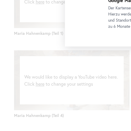
Google Ma
Click
here
to change your settings
Der Kartense
Hierzu werde
und Standort
zu 6 Monate 
Maria Hahnenkamp (Teil 1)
We would like to display a YouTube video here.
Click
here
to change your settings
Maria Hahnenkamp (Teil 4)