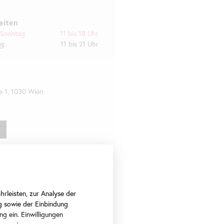
eiten
 Sonntag
11 bis 18 Uhr
g:
11 bis 21 Uhr
e 1, 1030 Wien
 mit
rleisten, zur Analyse der
g sowie der Einbindung
ng ein. Einwilligungen