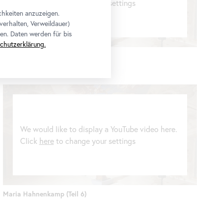
Click
here
to change your settings
chkeiten anzuzeigen.
verhalten, Verweildauer)
en. Daten werden für bis
chutzerklärung.
Maria Hahnenkamp (Teil 3)
We would like to display a YouTube video here.
Click
here
to change your settings
Maria Hahnenkamp (Teil 6)