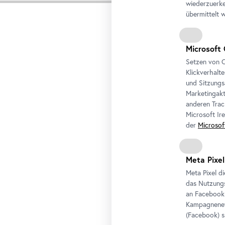
Zur Kü
wiederzuerke
übermittelt 
Karusell
überspring
Microsoft 
Setzen von C
Klickverhalt
und Sitzungs
Marketingakt
anderen Trac
Microsoft Ir
der
Microsof
Maria Hahnenkamp, O. T. (aus der Serie „Räume/Wände“),
, 1993–1995
2001/2024
Meta Pixel
Fotografische Mitarbeit: Michael Michlmayr © Bildrecht, Wien
ht, Wien
2025
Meta Pixel d
das Nutzungs
an
Facebook
Kampagneneff
(
Facebook
) 