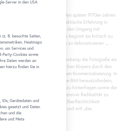
le-Server in den USA
r professionellen Fotografie in den späten 1970er-Jahren
fik und eignet sich durch die praktische Erfahrung in
en das handwerkliche Wissen für den Umgang mit
medien an. Das tagsüber Erlernte beginnt sie kritisch zu
(z. B. besuchte Seiten,
altensmetriken, Heatmaps
arbeiten, formal umzustülpen sowie zu dekonstruieren: „…
n, um Services und
.“
rd-Party-Cookies sowie
en mit Werbebildern erkennt Hahnenkamp die Fotografie als
Ihre Daten werden an
ewaltsamen Aneignung des weiblichen Körpers durch den
n hierzu finden Sie in
er als Medium einer oberflächlichen Kommerzialisierung. In
cht sie einen Weg, das fotografische Bild herauszufordern,
 2005/2024
tationstechnischen Konventionen zu hinterfragen sowie die
ht, Wien
er Darstellung von Frauen in subversiver Radikalität zu
, IDs, Gerätedaten und
ht es sich stets zur Aufgabe, „der Oberflächlichkeit
okies gesetzt und Daten
igert jegliche mediale Schaulust und will „das
chen und die
rborgene – sichtbar machen“.
edere und Meta
Maria Hahnenkamp, Dokumentation des Arbeitsprozesses an
den abgeschmirgelten und zusammengenähten Fotoarbeiten